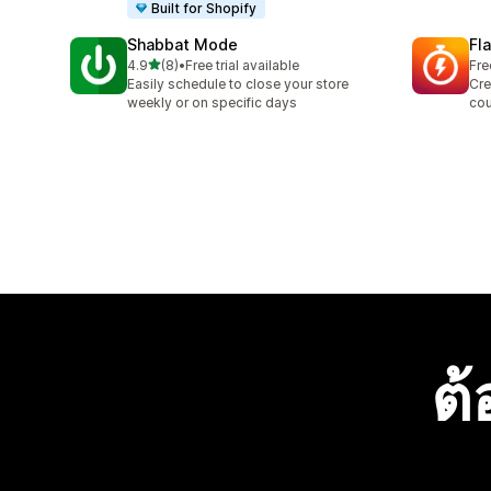
Built for Shopify
Shabbat Mode
Fl
เต็ม 5 ดาว
4.9
(8)
•
Free trial available
Fre
ทั้งหมด 8 รีวิว
Easily schedule to close your store
Cre
weekly or on specific days
cou
ต้