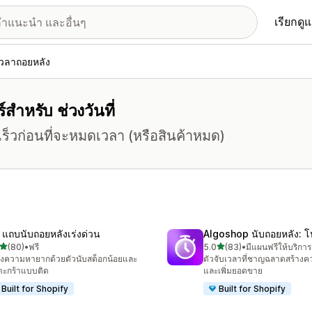
เรียกดู
เวลาถอยหลัง
์สำหรับ ช่วงวันที่
จเร็วก่อนที่จะหมดเวลา (หรือสินค้าหมด)
 แถบนับถอยหลังเร่งด่วน
Algoshop นับถอยหลัง: โ
เต็ม 5 ดาว
เต็ม 5 ดาว
(80)
•
ฟรี
5.0
(83)
•
มีแผนฟรีให้บริการ
หมด 80 รีวิว
ทั้งหมด 83 รีวิว
างความหายากด้วยตัวนับสต็อกน้อยและ
ตัวจับเวลาที่ชาญฉลาดสร้างคว
มตะกร้าแบบติด
และเพิ่มยอดขาย
Built for Shopify
Built for Shopify