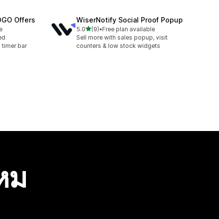
OGO Offers
WiserNotify Social Proof Popup
เต็ม 5 ดาว
e
5.0
(9)
•
Free plan available
ทั้งหมด 9 รีวิว
ed
Sell more with sales popup, visit
timer bar
counters & low stock widgets
ไหม