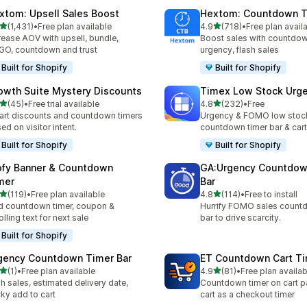
xtom: Upsell Sales Boost
Hextom: Countdown T
เต็ม 5 ดาว
เต็ม 5 ดาว
(1,431)
•
Free plan available
4.9
(718)
•
Free plan avail
หมด 1431 รีวิว
ทั้งหมด 718 รีวิว
rease AOV with upsell, bundle,
Boost sales with countdow
O, countdown and trust
urgency, flash sales
Built for Shopify
Built for Shopify
owth Suite Mystery Discounts
Timex Low Stock Urg
เต็ม 5 ดาว
เต็ม 5 ดาว
(45)
•
Free trial available
4.8
(232)
•
Free
หมด 45 รีวิว
ทั้งหมด 232 รีวิว
rt discounts and countdown timers
Urgency & FOMO low stoc
ed on visitor intent.
countdown timer bar & ca
Built for Shopify
Built for Shopify
ofy Banner & Countdown
GA:Urgency Countdow
mer
Bar
เต็ม 5 ดาว
เต็ม 5 ดาว
(119)
•
Free plan available
4.8
(114)
•
Free to install
หมด 119 รีวิว
ทั้งหมด 114 รีวิว
 countdown timer, coupon &
Hurrify FOMO sales count
olling text for next sale
bar to drive scarcity.
Built for Shopify
gency Countdown Timer Bar
ET Countdown Cart T
เต็ม 5 ดาว
เต็ม 5 ดาว
(1)
•
Free plan available
4.9
(81)
•
Free plan availab
หมด 1 รีวิว
ทั้งหมด 81 รีวิว
sh sales, estimated delivery date,
Countdown timer on cart p
cky add to cart
cart as a checkout timer