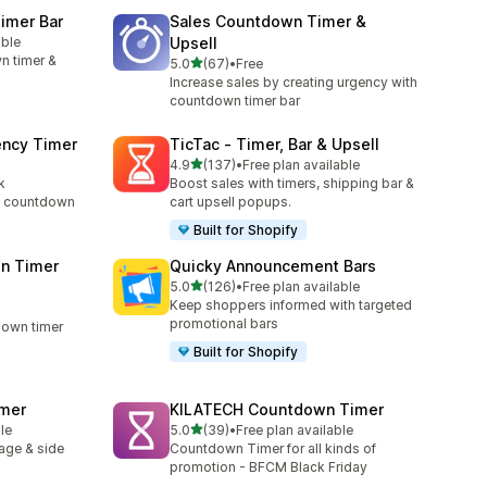
imer Bar
Sales Countdown Timer &
able
Upsell
n timer &
เต็ม 5 ดาว
5.0
(67)
•
Free
ทั้งหมด 67 รีวิว
Increase sales by creating urgency with
countdown timer bar
ency Timer
TicTac ‑ Timer, Bar & Upsell
เต็ม 5 ดาว
4.9
(137)
•
Free plan available
ทั้งหมด 137 รีวิว
k
Boost sales with timers, shipping bar &
rt countdown
cart upsell popups.
Built for Shopify
n Timer
Quicky Announcement Bars
เต็ม 5 ดาว
5.0
(126)
•
Free plan available
ทั้งหมด 126 รีวิว
Keep shoppers informed with targeted
promotional bars
down timer
Built for Shopify
imer
KILATECH Countdown Timer
เต็ม 5 ดาว
le
5.0
(39)
•
Free plan available
ทั้งหมด 39 รีวิว
age & side
Countdown Timer for all kinds of
promotion - BFCM Black Friday