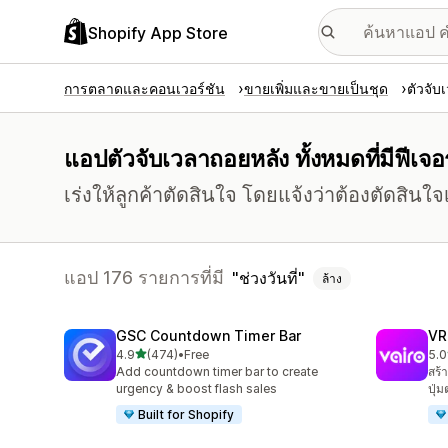
Shopify App Store
การตลาดและคอนเวอร์ชัน
ขายเพิ่มและขายเป็นชุด
ตัวจับ
แอปตัวจับเวลาถอยหลัง ทั้งหมดที่มีฟีเจอร
เร่งให้ลูกค้าตัดสินใจ โดยแจ้งว่าต้องตัดสินใ
แอป 176 รายการที่มี
ช่วงวันที่
ล้าง
GSC Countdown Timer Bar
VR
เต็ม 5 ดาว
4.9
(474)
•
Free
5.0
ทั้งหมด 474 รีวิว
ทั้ง
Add countdown timer bar to create
สร้
urgency & boost flash sales
ปุ่
Built for Shopify