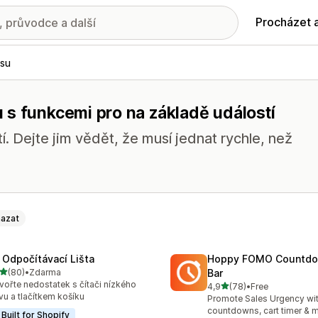
Procházet 
su
 s funkcemi pro na základě událostí
. Dejte jim vědět, že musí jednat rychle, než
azat
 Odpočítávací Lišta
Hoppy FOMO Countdo
z 5 hvězd
(80)
•
Zdarma
Bar
kový počet recenzí: 80
vořte nedostatek s čítači nízkého
z 5 hvězd
4,9
(78)
•
Free
Celkový počet recenzí: 78
vu a tlačítkem košíku
Promote Sales Urgency wit
countdowns, cart timer & 
Built for Shopify