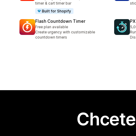
timer & cart timer bar
sti
Built for Shopify
Flash Countdown Timer
PX
Free plan available
5,0
Cel
Create urgency with customizable
Run
countdown timers
Dis
Chcete 