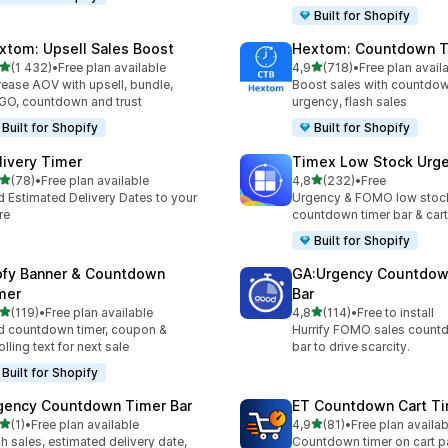
Built for Shopify
xtom: Upsell Sales Boost
Hextom: Countdown T
z 5 hvězd
z 5 hvězd
(1 432)
•
Free plan available
4,9
(718)
•
Free plan avail
kový počet recenzí: 1432
Celkový počet recenzí: 71
rease AOV with upsell, bundle,
Boost sales with countdow
O, countdown and trust
urgency, flash sales
Built for Shopify
Built for Shopify
livery Timer
Timex Low Stock Urg
z 5 hvězd
z 5 hvězd
(78)
•
Free plan available
4,8
(232)
•
Free
kový počet recenzí: 78
Celkový počet recenzí: 23
 Estimated Delivery Dates to your
Urgency & FOMO low stoc
re
countdown timer bar & ca
Built for Shopify
ofy Banner & Countdown
GA:Urgency Countdow
mer
Bar
z 5 hvězd
z 5 hvězd
(119)
•
Free plan available
4,8
(114)
•
Free to install
kový počet recenzí: 119
Celkový počet recenzí: 114
 countdown timer, coupon &
Hurrify FOMO sales count
olling text for next sale
bar to drive scarcity.
Built for Shopify
gency Countdown Timer Bar
ET Countdown Cart T
z 5 hvězd
z 5 hvězd
(1)
•
Free plan available
4,9
(81)
•
Free plan availab
kový počet recenzí: 1
Celkový počet recenzí: 81
sh sales, estimated delivery date,
Countdown timer on cart p