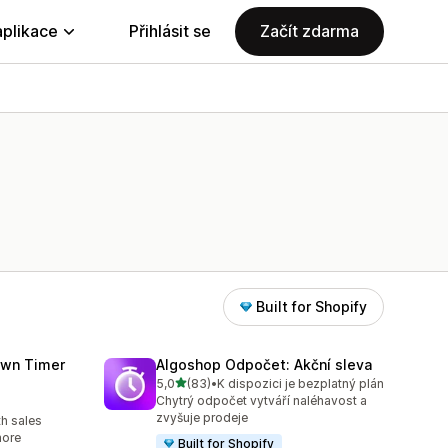
aplikace
Přihlásit se
Začít zdarma
Built for Shopify
wn Timer
Algoshop Odpočet: Akční sleva
z 5 hvězd
5,0
(83)
•
K dispozici je bezplatný plán
Celkový počet recenzí: 83
Chytrý odpočet vytváří naléhavost a
zvyšuje prodeje
h sales
more
Built for Shopify