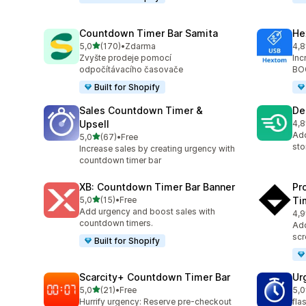
Countdown Timer Bar Samita
He
z 5 hvězd
5,0
(170)
•
Zdarma
4,8
Celkový počet recenzí: 170
Cel
Zvyšte prodeje pomocí
Inc
odpočítávacího časovače
BOG
Built for Shopify
Sales Countdown Timer &
De
Upsell
4,8
Cel
Add
z 5 hvězd
5,0
(67)
•
Free
Celkový počet recenzí: 67
sto
Increase sales by creating urgency with
countdown timer bar
XB: Countdown Timer Bar Banner
Pr
z 5 hvězd
5,0
(15)
•
Free
Ti
Celkový počet recenzí: 15
Add urgency and boost sales with
4,9
Cel
countdown timers.
Add
scr
Built for Shopify
Scarcity+ Countdown Timer Bar
Ur
z 5 hvězd
5,0
(21)
•
Free
5,0
Celkový počet recenzí: 21
Cel
Hurrify urgency: Reserve pre-checkout
fla