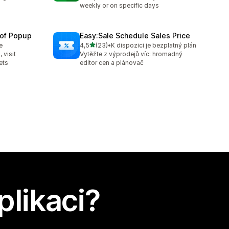
weekly or on specific days
oof Popup
Easy:Sale Schedule Sales Price
z 5 hvězd
e
4,5
(23)
•
K dispozici je bezplatný plán
Celkový počet recenzí: 23
 visit
Vytěžte z výprodejů víc: hromadný
ets
editor cen a plánovač
plikaci?