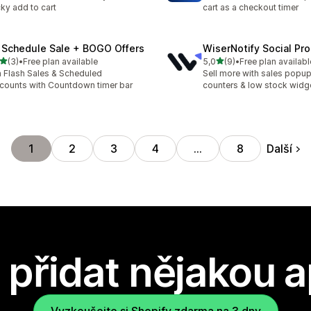
cky add to cart
cart as a checkout timer
 Schedule Sale + BOGO Offers
WiserNotify Social Pr
z 5 hvězd
z 5 hvězd
(3)
•
Free plan available
5,0
(9)
•
Free plan availabl
kový počet recenzí: 3
Celkový počet recenzí: 9
 Flash Sales & Scheduled
Sell more with sales popup,
counts with Countdown timer bar
counters & low stock widg
Další
1
2
3
4
…
8
přidat nějakou a