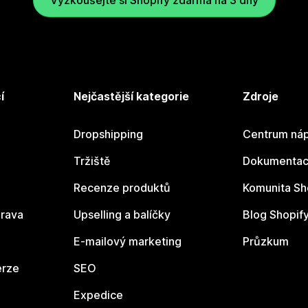
Vyzkoušejte si Shopify zdarma na 3 dny
í
Nejčastější kategorie
Zdroje
Dropshipping
Centrum náp
Tržiště
Dokumentace
Recenze produktů
Komunita Sh
rava
Upselling a balíčky
Blog Shopif
E-mailový marketing
Průzkum
erze
SEO
Expedice