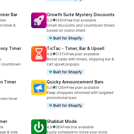
imer Bar
Growth Suite Mystery Discounts
z 5 hvězd
able
5,0
(45)
•
Free trial available
8
Celkový počet recenzí: 45
n timer &
Smart discounts and countdown timers
based on visitor intent.
Built for Shopify
ency Timer
TicTac ‑ Timer, Bar & Upsell
z 5 hvězd
4,9
(137)
•
Free plan available
2
Celkový počet recenzí: 137
k
Boost sales with timers, shipping bar &
rt countdown
cart upsell popups.
Built for Shopify
n Timer
Quicky Announcement Bars
z 5 hvězd
5,0
(126)
•
Free plan available
Celkový počet recenzí: 126
Keep shoppers informed with targeted
promotional bars
down timer
Built for Shopify
imer
Shabbat Mode
z 5 hvězd
le
4,9
(8)
•
Free trial available
Celkový počet recenzí: 8
age & side
Easily schedule to close your store