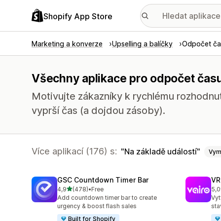
Shopify App Store
Marketing a konverze
Upselling a balíčky
Odpočet ča
Všechny aplikace pro odpočet času
Motivujte zákazníky k rychlému rozhodnutí
vyprší čas (a dojdou zásoby).
Více aplikací (176) s:
Na základě událostí
Vym
GSC Countdown Timer Bar
VR
z 5 hvězd
4,9
(478)
•
Free
5,0
Celkový počet recenzí: 478
Cel
Add countdown timer bar to create
Vyt
urgency & boost flash sales
sta
Built for Shopify