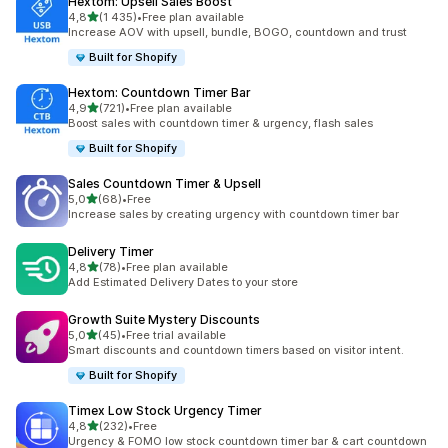
Hextom: Upsell Sales Boost
/ 5 tähteä
4,8
(1 435)
•
Free plan available
1435 arvostelua yhteensä
Increase AOV with upsell, bundle, BOGO, countdown and trust
Built for Shopify
Hextom: Countdown Timer Bar
/ 5 tähteä
4,9
(721)
•
Free plan available
721 arvostelua yhteensä
Boost sales with countdown timer & urgency, flash sales
Built for Shopify
Sales Countdown Timer & Upsell
/ 5 tähteä
5,0
(68)
•
Free
68 arvostelua yhteensä
Increase sales by creating urgency with countdown timer bar
Delivery Timer
/ 5 tähteä
4,8
(78)
•
Free plan available
78 arvostelua yhteensä
Add Estimated Delivery Dates to your store
Growth Suite Mystery Discounts
/ 5 tähteä
5,0
(45)
•
Free trial available
45 arvostelua yhteensä
Smart discounts and countdown timers based on visitor intent.
Built for Shopify
Timex Low Stock Urgency Timer
/ 5 tähteä
4,8
(232)
•
Free
232 arvostelua yhteensä
Urgency & FOMO low stock countdown timer bar & cart countdown