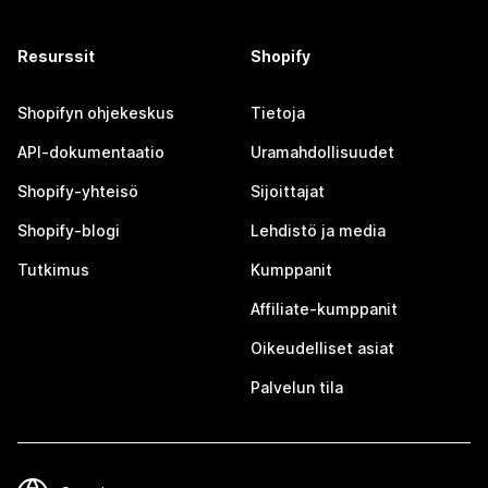
Resurssit
Shopify
Shopifyn ohjekeskus
Tietoja
API-dokumentaatio
Uramahdollisuudet
Shopify-yhteisö
Sijoittajat
Shopify-blogi
Lehdistö ja media
Tutkimus
Kumppanit
Affiliate-kumppanit
Oikeudelliset asiat
Palvelun tila