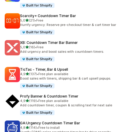
Built for Shopify
Scarcity+ Countdown Timer Bar
/ 5 tähteä
5,0
(21)
•
Free
21 arvostelua yhteensä
Hurrify urgency: Reserve pre-checkout timer & cart timer bar
Built for Shopify
XB: Countdown Timer Bar Banner
/ 5 tähteä
5,0
(16)
•
Free
16 arvostelua yhteensä
Add urgency and boost sales with countdown timers.
Built for Shopify
TicTac ‑ Timer, Bar & Upsell
/ 5 tähteä
4,9
(137)
•
Free plan available
137 arvostelua yhteensä
Boost sales with timers, shipping bar & cart upsell popups.
Built for Shopify
Profy Banner & Countdown Timer
/ 5 tähteä
4,9
(119)
•
Free plan available
119 arvostelua yhteensä
Add countdown timer, coupon & scrolling text for next sale
Built for Shopify
GA:Urgency Countdown Timer Bar
/ 5 tähteä
4,8
(114)
•
Free to install
114 arvostelua yhteensä