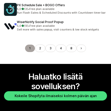
PX Schedule Sale + BOGO Offers
/ 5 tähteä
5,0
(3)
•
Free plan available
3 arvostelua yhteensä
Run Flash Sales & Scheduled Discounts with Countdown timer bar
WiserNotify Social Proof Popup
/ 5 tähteä
5,0
(9)
•
Free plan available
9 arvostelua yhteensä
Sell more with sales popup, visit counters & low stock widgets
1
2
3
4
8
Haluatko lisätä
sovelluksen?
Kokeile Shopifyta ilmaiseksi kolmen päivän ajan