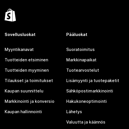
Sovellusluokat
Pääluokat
Myyntikanavat
Suoratoimitus
Tuotteiden etsiminen
Markkinapaikat
Tuotteiden myyminen
Tuotearvostelut
Tilaukset ja toimitukset
Lisämyynti ja tuotepaketit
Kaupan suunnittelu
Sähköpostimarkkinointi
Markkinointi ja konversio
Hakukoneoptimointi
Kaupan hallinnointi
Lähetys
Valuutta ja käännös