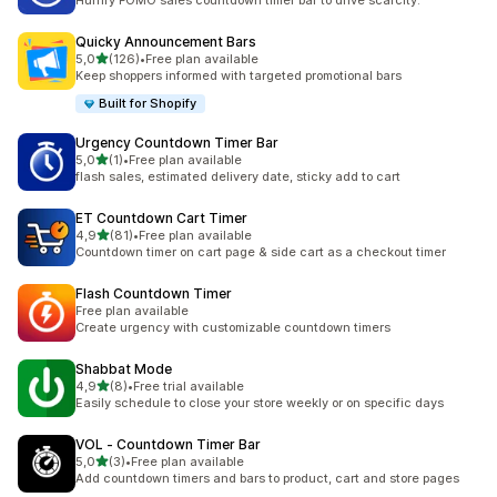
Hurrify FOMO sales countdown timer bar to drive scarcity.
Quicky Announcement Bars
/ 5 tähteä
5,0
(126)
•
Free plan available
126 arvostelua yhteensä
Keep shoppers informed with targeted promotional bars
Built for Shopify
Urgency Countdown Timer Bar
/ 5 tähteä
5,0
(1)
•
Free plan available
1 arvostelua yhteensä
flash sales, estimated delivery date, sticky add to cart
ET Countdown Cart Timer
/ 5 tähteä
4,9
(81)
•
Free plan available
81 arvostelua yhteensä
Countdown timer on cart page & side cart as a checkout timer
Flash Countdown Timer
Free plan available
Create urgency with customizable countdown timers
Shabbat Mode
/ 5 tähteä
4,9
(8)
•
Free trial available
8 arvostelua yhteensä
Easily schedule to close your store weekly or on specific days
VOL ‑ Countdown Timer Bar
/ 5 tähteä
5,0
(3)
•
Free plan available
3 arvostelua yhteensä
Add countdown timers and bars to product, cart and store pages