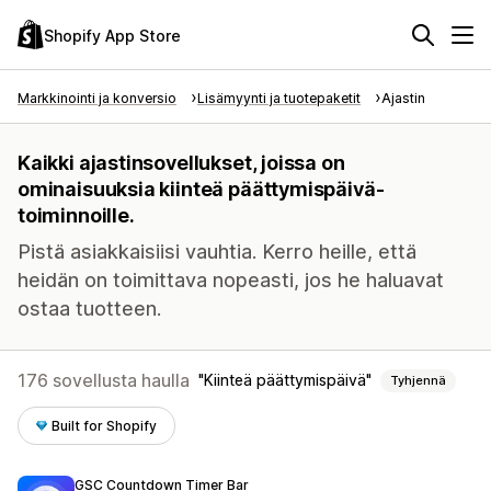
Shopify App Store
Markkinointi ja konversio
Lisämyynti ja tuotepaketit
Ajastin
Kaikki ajastinsovellukset, joissa on
ominaisuuksia kiinteä päättymispäivä-
toiminnoille.
Pistä asiakkaisiisi vauhtia. Kerro heille, että
heidän on toimittava nopeasti, jos he haluavat
ostaa tuotteen.
176 sovellusta haulla
Kiinteä päättymispäivä
Tyhjennä
Built for Shopify
GSC Countdown Timer Bar