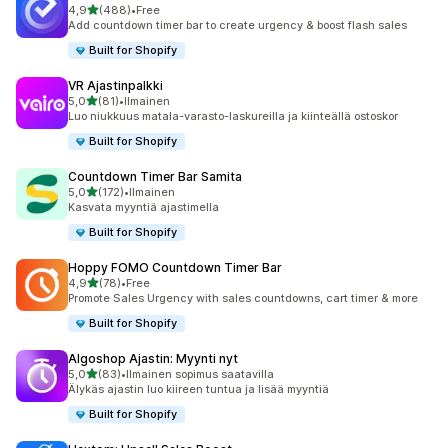
/ 5 tähteä
4,9
(488)
•
Free
488 arvostelua yhteensä
Add countdown timer bar to create urgency & boost flash sales
Built for Shopify
VR Ajastinpalkki
/ 5 tähteä
5,0
(81)
•
Ilmainen
81 arvostelua yhteensä
Luo niukkuus matala-varasto-laskureilla ja kiinteällä ostoskor
Built for Shopify
Countdown Timer Bar Samita
/ 5 tähteä
5,0
(172)
•
Ilmainen
172 arvostelua yhteensä
Kasvata myyntiä ajastimella
Built for Shopify
Hoppy FOMO Countdown Timer Bar
/ 5 tähteä
4,9
(78)
•
Free
78 arvostelua yhteensä
Promote Sales Urgency with sales countdowns, cart timer & more
Built for Shopify
Algoshop Ajastin: Myynti nyt
/ 5 tähteä
5,0
(83)
•
Ilmainen sopimus saatavilla
83 arvostelua yhteensä
Älykäs ajastin luo kiireen tuntua ja lisää myyntiä
Built for Shopify