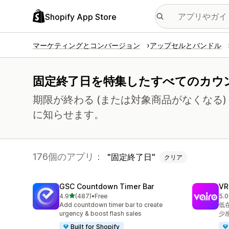
Shopify App Store
マーケティングとコンバージョン
アップセルとバンドル
固定終了日を特集したすべてのカウ
期限が終わる (または対象商品がなくなる
に知らせます。
176個のアプリ：
固定終了日
クリア
GSC Countdown Timer Bar
V
5つ星中
4.9
(487)
•
Free
5.0
合計レビュー数：487件
合
Add countdown timer bar to create
低
urgency & boost flash sales
少
Built for Shopify