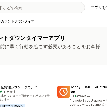
アプリを
カウントダウンタイマー
ントダウンタイマーアプリ
) 前に早く行動を起こす必要があることをお客様
R 緊急性カウントダウンバー
Hoppy FOMO Countdo
5つ星中
(81)
•
無料
Bar
計レビュー数：81件
在庫カウンターと固定カートボタンで希
5つ星中
4.9
(78)
•
Free
合計レビュー数：78件
感を演出
Promote Sales Urgency wit
countdowns, cart timer & 
Built for Shopify