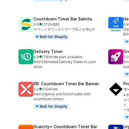
Countdown Timer Bar Samita
H
5つ星中
5.0
(172)
•
無料
4.8
合計レビュー数：172件
合
カウントダウンタイマーで売上を伸ばす
信
B
Built for Shopify
Delivery Timer
Gr
5つ星中
4.8
(78)
•
Free plan available
5.0
合計レビュー数：78件
合
Add Estimated Delivery Dates to your
Sma
store
bas
XB: Countdown Timer Bar Banner
P
5つ星中
5.0
(15)
•
Free
マ
合計レビュー数：15件
Add urgency and boost sales with
4.9
合
countdown timers.
カ
ド
Built for Shopify
ー
Scarcity+ Countdown Timer Bar
Ur