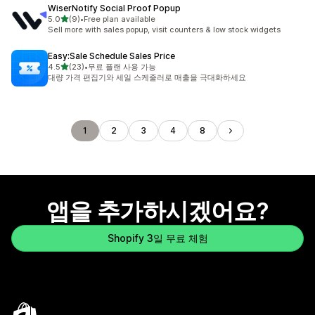
WiserNotify Social Proof Popup
별 5개 중
5.0
(9)
•
Free plan available
총 리뷰 9개
Sell more with sales popup, visit counters & low stock widgets
Easy:Sale Schedule Sales Price
별 5개 중
4.5
(23)
•
무료 플랜 사용 가능
총 리뷰 23개
대량 가격 편집기와 세일 스케줄러로 매출을 극대화하세요
1
2
3
4
8
앱을 추가하시겠어요?
Shopify 3일 무료 체험