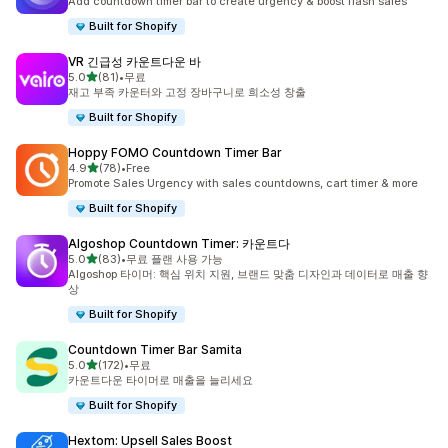
Add countdown timer bar to create urgency & boost flash sales
Built for Shopify
VR 긴급성 카운트다운 바
별 5개 중
5.0
(81)
•
무료
총 리뷰 81개
재고 부족 카운터와 고정 장바구니로 희소성 창출
Built for Shopify
Hoppy FOMO Countdown Timer Bar
별 5개 중
4.9
(78)
•
Free
총 리뷰 78개
Promote Sales Urgency with sales countdowns, cart timer & more
Built for Shopify
Algoshop Countdown Timer: 카운트다
별 5개 중
5.0
(83)
•
무료 플랜 사용 가능
총 리뷰 83개
Algoshop 타이머: 핵심 위치 지원, 브랜드 맞춤 디자인과 데이터로 매출 향
상
Built for Shopify
Countdown Timer Bar Samita
별 5개 중
5.0
(172)
•
무료
총 리뷰 172개
카운트다운 타이머로 매출을 늘리세요
Built for Shopify
Hextom: Upsell Sales Boost