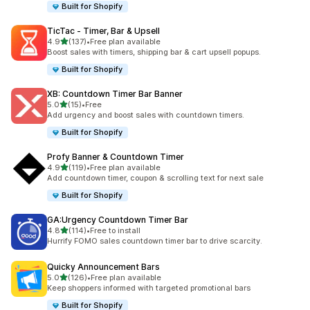
Built for Shopify
TicTac ‑ Timer, Bar & Upsell
별 5개 중
4.9
(137)
•
Free plan available
총 리뷰 137개
Boost sales with timers, shipping bar & cart upsell popups.
Built for Shopify
XB: Countdown Timer Bar Banner
별 5개 중
5.0
(15)
•
Free
총 리뷰 15개
Add urgency and boost sales with countdown timers.
Built for Shopify
Profy Banner & Countdown Timer
별 5개 중
4.9
(119)
•
Free plan available
총 리뷰 119개
Add countdown timer, coupon & scrolling text for next sale
Built for Shopify
GA:Urgency Countdown Timer Bar
별 5개 중
4.8
(114)
•
Free to install
총 리뷰 114개
Hurrify FOMO sales countdown timer bar to drive scarcity.
Quicky Announcement Bars
별 5개 중
5.0
(126)
•
Free plan available
총 리뷰 126개
Keep shoppers informed with targeted promotional bars
Built for Shopify