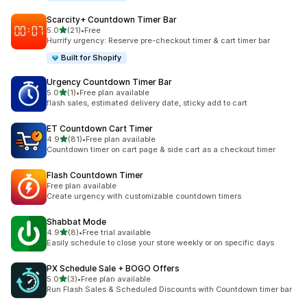
Scarcity+ Countdown Timer Bar
별 5개 중
5.0
(21)
•
Free
총 리뷰 21개
Hurrify urgency: Reserve pre-checkout timer & cart timer bar
Built for Shopify
Urgency Countdown Timer Bar
별 5개 중
5.0
(1)
•
Free plan available
총 리뷰 1개
flash sales, estimated delivery date, sticky add to cart
ET Countdown Cart Timer
별 5개 중
4.9
(81)
•
Free plan available
총 리뷰 81개
Countdown timer on cart page & side cart as a checkout timer
Flash Countdown Timer
Free plan available
Create urgency with customizable countdown timers
Shabbat Mode
별 5개 중
4.9
(8)
•
Free trial available
총 리뷰 8개
Easily schedule to close your store weekly or on specific days
PX Schedule Sale + BOGO Offers
별 5개 중
5.0
(3)
•
Free plan available
총 리뷰 3개
Run Flash Sales & Scheduled Discounts with Countdown timer bar