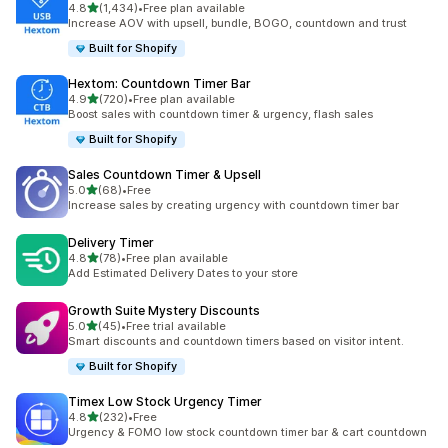
별 5개 중
4.8
(1,434)
•
Free plan available
총 리뷰 1434개
Increase AOV with upsell, bundle, BOGO, countdown and trust
Built for Shopify
Hextom: Countdown Timer Bar
별 5개 중
4.9
(720)
•
Free plan available
총 리뷰 720개
Boost sales with countdown timer & urgency, flash sales
Built for Shopify
Sales Countdown Timer & Upsell
별 5개 중
5.0
(68)
•
Free
총 리뷰 68개
Increase sales by creating urgency with countdown timer bar
Delivery Timer
별 5개 중
4.8
(78)
•
Free plan available
총 리뷰 78개
Add Estimated Delivery Dates to your store
Growth Suite Mystery Discounts
별 5개 중
5.0
(45)
•
Free trial available
총 리뷰 45개
Smart discounts and countdown timers based on visitor intent.
Built for Shopify
Timex Low Stock Urgency Timer
별 5개 중
4.8
(232)
•
Free
총 리뷰 232개
Urgency & FOMO low stock countdown timer bar & cart countdown