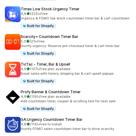
Timex Low Stock Urgency Timer
5 yıldız üzerinden
4,8
(232)
•
Free
toplam 232 değerlendirme
Urgency & FOMO low stock countdown timer bar & cart countdown
Built for Shopify
Scarcity+ Countdown Timer Bar
5 yıldız üzerinden
5,0
(21)
•
Free
toplam 21 değerlendirme
Hurrify urgency: Reserve pre-checkout timer & cart timer bar
Built for Shopify
TicTac ‑ Timer, Bar & Upsell
5 yıldız üzerinden
4,9
(137)
•
Free plan available
toplam 137 değerlendirme
Boost sales with timers, shipping bar & cart upsell popups.
Built for Shopify
Profy Banner & Countdown Timer
5 yıldız üzerinden
4,9
(119)
•
Free plan available
toplam 119 değerlendirme
Add countdown timer, coupon & scrolling text for next sale
Built for Shopify
GA:Urgency Countdown Timer Bar
5 yıldız üzerinden
4,8
(114)
•
Free to install
toplam 114 değerlendirme
Hurrify FOMO sales countdown timer bar to drive scarcity.