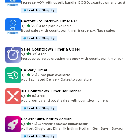
Increase AOV with upsell, bundle, BOGO, countdown and trust
Built for Shopify
Hextom: Countdown Timer Bar
5 yıldız üzerinden
4,9
(721)
•
Free plan available
toplam 721 değerlendirme
Boost sales with countdown timer & urgency, flash sales
Built for Shopify
Sales Countdown Timer & Upsell
5 yıldız üzerinden
5,0
(68)
•
Free
toplam 68 değerlendirme
Increase sales by creating urgency with countdown timer bar
Delivery Timer
5 yıldız üzerinden
4,8
(78)
•
Free plan available
toplam 78 değerlendirme
Add Estimated Delivery Dates to your store
XB: Countdown Timer Bar Banner
5 yıldız üzerinden
5,0
(15)
•
Free
toplam 15 değerlendirme
Add urgency and boost sales with countdown timers.
Built for Shopify
Growth Suite İndirim Kodları
5 yıldız üzerinden
5,0
(45)
•
Ücretsiz deneme kullanılabilir
toplam 45 değerlendirme
Aciliyet Oluşturun, Dinamik İndirim Kodları, Geri Sayım Sayacı
Built for Shopify