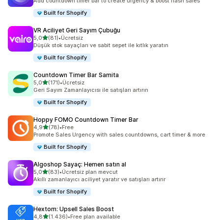
Add countdown timer bar to create urgency & boost flash sales
Built for Shopify
VR Aciliyet Geri Sayım Çubuğu
5 yıldız üzerinden
5,0
(81)
•
Ücretsiz
toplam 81 değerlendirme
Düşük stok sayaçları ve sabit sepet ile kıtlık yaratın
Built for Shopify
Countdown Timer Bar Samita
5 yıldız üzerinden
5,0
(171)
•
Ücretsiz
toplam 171 değerlendirme
Geri Sayım Zamanlayıcısı ile satışları artırın
Built for Shopify
Hoppy FOMO Countdown Timer Bar
5 yıldız üzerinden
4,9
(78)
•
Free
toplam 78 değerlendirme
Promote Sales Urgency with sales countdowns, cart timer & more
Built for Shopify
Algoshop Sayaç: Hemen satın al
5 yıldız üzerinden
5,0
(83)
•
Ücretsiz plan mevcut
toplam 83 değerlendirme
Akıllı zamanlayıcı aciliyet yaratır ve satışları artırır
Built for Shopify
Hextom: Upsell Sales Boost
5 yıldız üzerinden
4,8
(1.436)
•
Free plan available
toplam 1436 değerlendirme