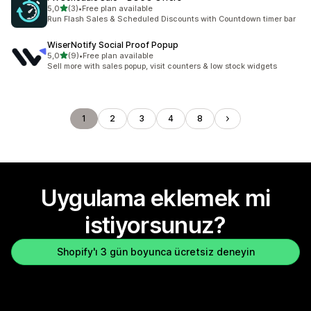
5 yıldız üzerinden
5,0
(3)
•
Free plan available
toplam 3 değerlendirme
Run Flash Sales & Scheduled Discounts with Countdown timer bar
WiserNotify Social Proof Popup
5 yıldız üzerinden
5,0
(9)
•
Free plan available
toplam 9 değerlendirme
Sell more with sales popup, visit counters & low stock widgets
1
2
3
4
8
Uygulama eklemek mi
istiyorsunuz?
Shopify'ı 3 gün boyunca ücretsiz deneyin