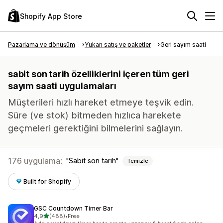
Shopify App Store
Pazarlama ve dönüşüm
Yukarı satış ve paketler
Geri sayım saati
sabit son tarih özelliklerini içeren tüm geri
sayım saati uygulamaları
Müşterileri hızlı hareket etmeye teşvik edin.
Süre (ve stok) bitmeden hızlıca harekete
geçmeleri gerektiğini bilmelerini sağlayın.
176 uygulama:
Sabit son tarih
Temizle
Built for Shopify
GSC Countdown Timer Bar
5 yıldız üzerinden
4,9
(488)
•
Free
toplam 488 değerlendirme