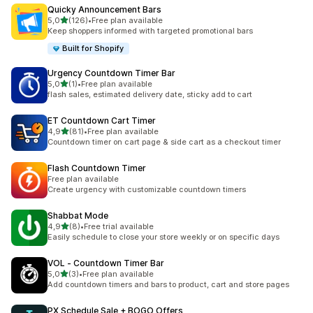
Quicky Announcement Bars
5 yıldız üzerinden
5,0
(126)
•
Free plan available
toplam 126 değerlendirme
Keep shoppers informed with targeted promotional bars
Built for Shopify
Urgency Countdown Timer Bar
5 yıldız üzerinden
5,0
(1)
•
Free plan available
toplam 1 değerlendirme
flash sales, estimated delivery date, sticky add to cart
ET Countdown Cart Timer
5 yıldız üzerinden
4,9
(81)
•
Free plan available
toplam 81 değerlendirme
Countdown timer on cart page & side cart as a checkout timer
Flash Countdown Timer
Free plan available
Create urgency with customizable countdown timers
Shabbat Mode
5 yıldız üzerinden
4,9
(8)
•
Free trial available
toplam 8 değerlendirme
Easily schedule to close your store weekly or on specific days
VOL ‑ Countdown Timer Bar
5 yıldız üzerinden
5,0
(3)
•
Free plan available
toplam 3 değerlendirme
Add countdown timers and bars to product, cart and store pages
PX Schedule Sale + BOGO Offers