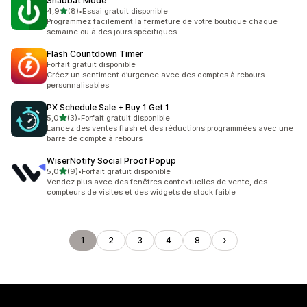
Shabbat Mode
étoile(s) sur 5
4,9
(8)
•
Essai gratuit disponible
8 avis au total
Programmez facilement la fermeture de votre boutique chaque
semaine ou à des jours spécifiques
Flash Countdown Timer
Forfait gratuit disponible
Créez un sentiment d’urgence avec des comptes à rebours
personnalisables
PX Schedule Sale + Buy 1 Get 1
étoile(s) sur 5
5,0
(3)
•
Forfait gratuit disponible
3 avis au total
Lancez des ventes flash et des réductions programmées avec une
barre de compte à rebours
WiserNotify Social Proof Popup
étoile(s) sur 5
5,0
(9)
•
Forfait gratuit disponible
9 avis au total
Vendez plus avec des fenêtres contextuelles de vente, des
compteurs de visites et des widgets de stock faible
1
2
3
4
8