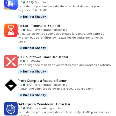
étoile(s) sur 5
4,8
(232)
•
Gratuite
232 avis au total
Barre de compte à rebours de stock faible et de panier pour
l’urgence et le FOMO
Built for Shopify
TicTac ‑ Timer, Bar & Upsell
étoile(s) sur 5
4,9
(137)
•
Forfait gratuit disponible
137 avis au total
Stimulez les ventes avec des comptes à rebours, une barre de
livraison et des fenêtres contextuelles de vente incitative au
panier.
Built for Shopify
XB: Countdown Timer Bar Banner
étoile(s) sur 5
5,0
(15)
•
Gratuite
15 avis au total
Créez l’urgence et boostez vos ventes avec des comptes à rebours.
Built for Shopify
Profy Compte a Rebours Banner
étoile(s) sur 5
4,9
(119)
•
Forfait gratuit disponible
119 avis au total
Ajouter une bannière de compte à rebours au magasin
Built for Shopify
GA:Urgency Countdown Timer Bar
étoile(s) sur 5
4,8
(114)
•
Installation gratuite
114 avis au total
Barre de compte à rebours des ventes Hurrify FOMO pour stimuler