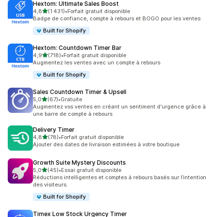
Hextom: Ultimate Sales Boost
étoile(s) sur 5
4,8
(1 431)
•
Forfait gratuit disponible
1431 avis au total
Badge de confiance, compte à rebours et BOGO pour les ventes
Built for Shopify
Hextom: Countdown Timer Bar
étoile(s) sur 5
4,9
(718)
•
Forfait gratuit disponible
718 avis au total
Augmentez les ventes avec un compte à rebours
Built for Shopify
Sales Countdown Timer & Upsell
étoile(s) sur 5
5,0
(67)
•
Gratuite
67 avis au total
Augmentez vos ventes en créant un sentiment d'urgence grâce à
une barre de compte à rebours
Delivery Timer
étoile(s) sur 5
4,8
(78)
•
Forfait gratuit disponible
78 avis au total
Ajouter des dates de livraison estimées à votre boutique
Growth Suite Mystery Discounts
étoile(s) sur 5
5,0
(45)
•
Essai gratuit disponible
45 avis au total
Réductions intelligentes et comptes à rebours basés sur l’intention
des visiteurs.
Built for Shopify
Timex Low Stock Urgency Timer