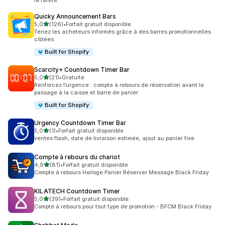
la rareté.
Quicky Announcement Bars
étoile(s) sur 5
5,0
(126)
•
Forfait gratuit disponible
126 avis au total
Tenez les acheteurs informés grâce à des barres promotionnelles
ciblées
Built for Shopify
Scarcity+ Countdown Timer Bar
étoile(s) sur 5
5,0
(21)
•
Gratuite
21 avis au total
Renforcez l’urgence : compte à rebours de réservation avant le
passage à la caisse et barre de panier
Built for Shopify
Urgency Countdown Timer Bar
étoile(s) sur 5
5,0
(1)
•
Forfait gratuit disponible
1 avis au total
ventes flash, date de livraison estimée, ajout au panier fixe
Compte à rebours du chariot
étoile(s) sur 5
4,9
(81)
•
Forfait gratuit disponible
81 avis au total
Compte à rebours Horloge Panier Réserver Message Black Friday
KILATECH Countdown Timer
étoile(s) sur 5
5,0
(39)
•
Forfait gratuit disponible
39 avis au total
Compte à rebours pour tout type de promotion - BFCM Black Friday