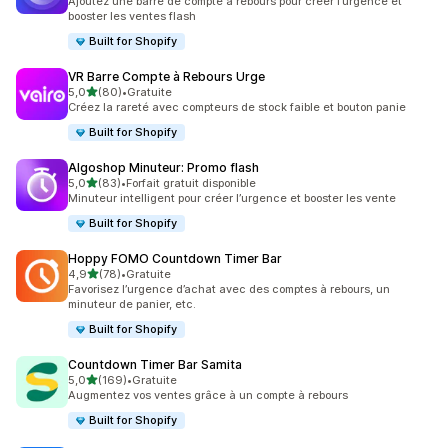
Ajoutez une barre de compte à rebours pour créer l’urgence et
booster les ventes flash
Built for Shopify
VR Barre Compte à Rebours Urge
étoile(s) sur 5
5,0
(80)
•
Gratuite
80 avis au total
Créez la rareté avec compteurs de stock faible et bouton panie
Built for Shopify
Algoshop Minuteur: Promo flash
étoile(s) sur 5
5,0
(83)
•
Forfait gratuit disponible
83 avis au total
Minuteur intelligent pour créer l’urgence et booster les vente
Built for Shopify
Hoppy FOMO Countdown Timer Bar
étoile(s) sur 5
4,9
(78)
•
Gratuite
78 avis au total
Favorisez l’urgence d’achat avec des comptes à rebours, un
minuteur de panier, etc.
Built for Shopify
Countdown Timer Bar Samita
étoile(s) sur 5
5,0
(169)
•
Gratuite
169 avis au total
Augmentez vos ventes grâce à un compte à rebours
Built for Shopify