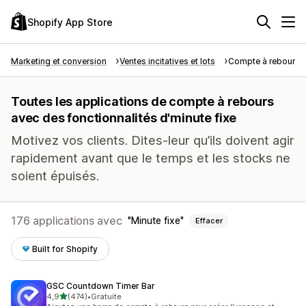
Shopify App Store
Marketing et conversion
Ventes incitatives et lots
Compte à rebours
Toutes les applications de compte à rebours
avec des fonctionnalités d'minute fixe
Motivez vos clients. Dites-leur qu’ils doivent agir
rapidement avant que le temps et les stocks ne
soient épuisés.
176 applications avec
Minute fixe
Effacer
Built for Shopify
GSC Countdown Timer Bar
étoile(s) sur 5
4,9
(474)
•
Gratuite
474 avis au total