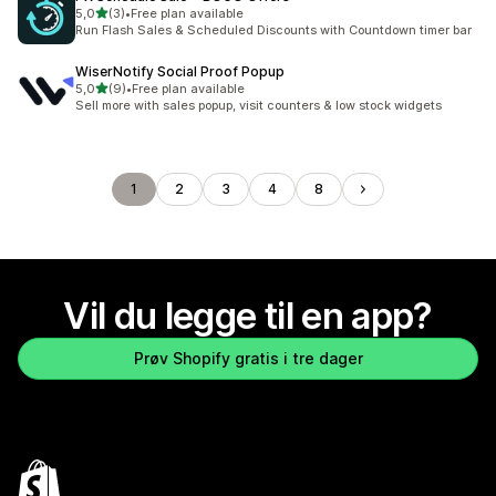
av 5 stjerner
5,0
(3)
•
Free plan available
Totalt 3 omtaler
Run Flash Sales & Scheduled Discounts with Countdown timer bar
WiserNotify Social Proof Popup
av 5 stjerner
5,0
(9)
•
Free plan available
Totalt 9 omtaler
Sell more with sales popup, visit counters & low stock widgets
1
2
3
4
8
Vil du legge til en app?
Prøv Shopify gratis i tre dager