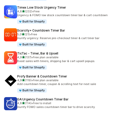
Timex Low Stock Urgency Timer
av 5 stjerner
4,8
(232)
•
Free
Totalt 232 omtaler
Urgency & FOMO low stock countdown timer bar & cart countdown
Built for Shopify
Scarcity+ Countdown Timer Bar
av 5 stjerner
5,0
(21)
•
Free
Totalt 21 omtaler
Hurrify urgency: Reserve pre-checkout timer & cart timer bar
Built for Shopify
TicTac ‑ Timer, Bar & Upsell
av 5 stjerner
4,9
(137)
•
Free plan available
Totalt 137 omtaler
Boost sales with timers, shipping bar & cart upsell popups.
Built for Shopify
Profy Banner & Countdown Timer
av 5 stjerner
4,9
(119)
•
Free plan available
Totalt 119 omtaler
Add countdown timer, coupon & scrolling text for next sale
Built for Shopify
GA:Urgency Countdown Timer Bar
av 5 stjerner
4,8
(114)
•
Free to install
Totalt 114 omtaler
Hurrify FOMO sales countdown timer bar to drive scarcity.