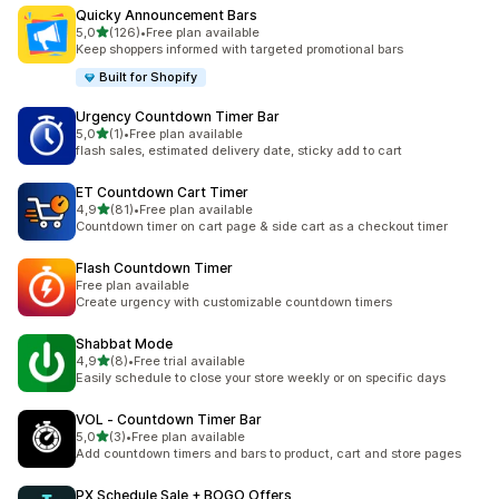
Quicky Announcement Bars
av 5 stjerner
5,0
(126)
•
Free plan available
Totalt 126 omtaler
Keep shoppers informed with targeted promotional bars
Built for Shopify
Urgency Countdown Timer Bar
av 5 stjerner
5,0
(1)
•
Free plan available
Totalt 1 omtaler
flash sales, estimated delivery date, sticky add to cart
ET Countdown Cart Timer
av 5 stjerner
4,9
(81)
•
Free plan available
Totalt 81 omtaler
Countdown timer on cart page & side cart as a checkout timer
Flash Countdown Timer
Free plan available
Create urgency with customizable countdown timers
Shabbat Mode
av 5 stjerner
4,9
(8)
•
Free trial available
Totalt 8 omtaler
Easily schedule to close your store weekly or on specific days
VOL ‑ Countdown Timer Bar
av 5 stjerner
5,0
(3)
•
Free plan available
Totalt 3 omtaler
Add countdown timers and bars to product, cart and store pages
PX Schedule Sale + BOGO Offers