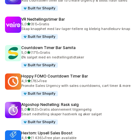
Add countdown timer bar to create urgency & boost flash sales
Built for Shopify
VR Nedtellingstimer Bar
av 5 stjerner
5,0
(81)
•
Gratis
Totalt 81 omtaler
Skap knapphet med lav-lager-tellere og klebrig handlekurv-knap
Built for Shopify
Countdown Timer Bar Samita
av 5 stjerner
5,0
(171)
•
Gratis
Totalt 171 omtaler
Øk salget med en nedtellingstidtaker
Built for Shopify
Hoppy FOMO Countdown Timer Bar
av 5 stjerner
4,9
(78)
•
Free
Totalt 78 omtaler
Promote Sales Urgency with sales countdowns, cart timer & more
Built for Shopify
Algoshop Nedtelling: Rask salg
av 5 stjerner
5,0
(83)
•
Gratis abonnement tilgjengelig
Totalt 83 omtaler
Smart nedtelling skaper hastverk og øker salget
Built for Shopify
Hextom: Upsell Sales Boost
av 5 stjerner
4,8
(1 436)
•
Free plan available
Totalt 1436 omtaler