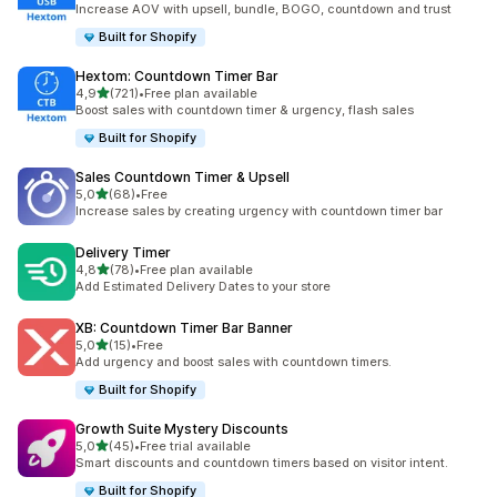
Increase AOV with upsell, bundle, BOGO, countdown and trust
Built for Shopify
Hextom: Countdown Timer Bar
av 5 stjerner
4,9
(721)
•
Free plan available
Totalt 721 omtaler
Boost sales with countdown timer & urgency, flash sales
Built for Shopify
Sales Countdown Timer & Upsell
av 5 stjerner
5,0
(68)
•
Free
Totalt 68 omtaler
Increase sales by creating urgency with countdown timer bar
Delivery Timer
av 5 stjerner
4,8
(78)
•
Free plan available
Totalt 78 omtaler
Add Estimated Delivery Dates to your store
XB: Countdown Timer Bar Banner
av 5 stjerner
5,0
(15)
•
Free
Totalt 15 omtaler
Add urgency and boost sales with countdown timers.
Built for Shopify
Growth Suite Mystery Discounts
av 5 stjerner
5,0
(45)
•
Free trial available
Totalt 45 omtaler
Smart discounts and countdown timers based on visitor intent.
Built for Shopify