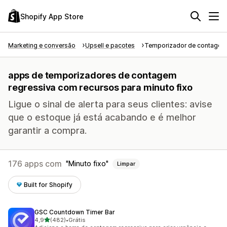
Shopify App Store
Marketing e conversão
Upsell e pacotes
Temporizador de contagem 
apps de temporizadores de contagem
regressiva com recursos para minuto fixo
Ligue o sinal de alerta para seus clientes: avise
que o estoque já está acabando e é melhor
garantir a compra.
176 apps com
Minuto fixo
Limpar
Built for Shopify
GSC Countdown Timer Bar
de 5 estrelas
4,9
(482)
•
Grátis
482 avaliações ao todo