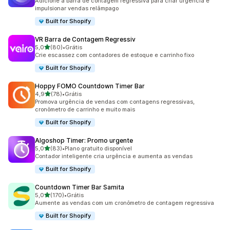
Adicione a barra de contagem regressiva para criar urgência e
impulsionar vendas relâmpago
Built for Shopify
VR Barra de Contagem Regressiv
de 5 estrelas
5,0
(80)
•
Grátis
80 avaliações ao todo
Crie escassez com contadores de estoque e carrinho fixo
Built for Shopify
Hoppy FOMO Countdown Timer Bar
de 5 estrelas
4,9
(78)
•
Grátis
78 avaliações ao todo
Promova urgência de vendas com contagens regressivas,
cronômetro de carrinho e muito mais
Built for Shopify
Algoshop Timer: Promo urgente
de 5 estrelas
5,0
(83)
•
Plano gratuito disponível
83 avaliações ao todo
Contador inteligente cria urgência e aumenta as vendas
Built for Shopify
Countdown Timer Bar Samita
de 5 estrelas
5,0
(170)
•
Grátis
170 avaliações ao todo
Aumente as vendas com um cronômetro de contagem regressiva
Built for Shopify