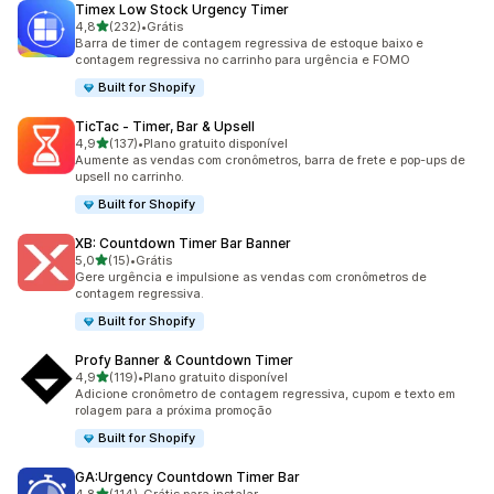
Timex Low Stock Urgency Timer
de 5 estrelas
4,8
(232)
•
Grátis
232 avaliações ao todo
Barra de timer de contagem regressiva de estoque baixo e
contagem regressiva no carrinho para urgência e FOMO
Built for Shopify
TicTac ‑ Timer, Bar & Upsell
de 5 estrelas
4,9
(137)
•
Plano gratuito disponível
137 avaliações ao todo
Aumente as vendas com cronômetros, barra de frete e pop-ups de
upsell no carrinho.
Built for Shopify
XB: Countdown Timer Bar Banner
de 5 estrelas
5,0
(15)
•
Grátis
15 avaliações ao todo
Gere urgência e impulsione as vendas com cronômetros de
contagem regressiva.
Built for Shopify
Profy Banner & Countdown Timer
de 5 estrelas
4,9
(119)
•
Plano gratuito disponível
119 avaliações ao todo
Adicione cronômetro de contagem regressiva, cupom e texto em
rolagem para a próxima promoção
Built for Shopify
GA:Urgency Countdown Timer Bar
de 5 estrelas