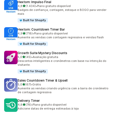
Hextom: Impulso Final
de 5 estrelas
4,8
(1.434)
•
Plano gratuito disponível
1434 avaliações ao todo
Badges de confiança, contagem, estoque e BOGO para vender
mais
Built for Shopify
Hextom: Countdown Timer Bar
de 5 estrelas
4,9
(718)
•
Plano gratuito disponível
718 avaliações ao todo
Aumente as vendas com contagem regressiva e vendas flash
Built for Shopify
Growth Suite Mystery Discounts
de 5 estrelas
5,0
(45)
•
Avaliação gratuita
45 avaliações ao todo
Descontos inteligentes e cronômetros com base na intenção do
visitante.
Built for Shopify
Sales Countdown Timer & Upsell
de 5 estrelas
5,0
(67)
•
Grátis
67 avaliações ao todo
Aumente as vendas criando urgência com a barra de cronômetro
de contagem regressiva
Delivery Timer
de 5 estrelas
4,8
(78)
•
Plano gratuito disponível
78 avaliações ao todo
Adicione datas de entrega estimadas à loja