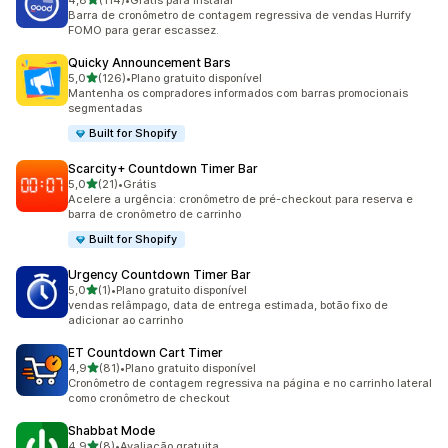
4,8
(114)
•
Grátis para instalar
114 avaliações ao todo
Barra de cronômetro de contagem regressiva de vendas Hurrify
FOMO para gerar escassez.
Quicky Announcement Bars
de 5 estrelas
5,0
(126)
•
Plano gratuito disponível
126 avaliações ao todo
Mantenha os compradores informados com barras promocionais
segmentadas
Built for Shopify
Scarcity+ Countdown Timer Bar
de 5 estrelas
5,0
(21)
•
Grátis
21 avaliações ao todo
Acelere a urgência: cronômetro de pré-checkout para reserva e
barra de cronômetro de carrinho
Built for Shopify
Urgency Countdown Timer Bar
de 5 estrelas
5,0
(1)
•
Plano gratuito disponível
1 avaliações ao todo
vendas relâmpago, data de entrega estimada, botão fixo de
adicionar ao carrinho
ET Countdown Cart Timer
de 5 estrelas
4,9
(81)
•
Plano gratuito disponível
81 avaliações ao todo
Cronômetro de contagem regressiva na página e no carrinho lateral
como cronômetro de checkout
Shabbat Mode
de 5 estrelas
4,9
(8)
•
Avaliação gratuita