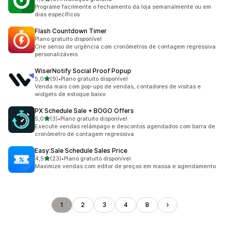
8 avaliações ao todo
Programe facilmente o fechamento da loja semanalmente ou em
dias específicos
Flash Countdown Timer
Plano gratuito disponível
Crie senso de urgência com cronômetros de contagem regressiva
personalizáveis
WiserNotify Social Proof Popup
de 5 estrelas
5,0
(9)
•
Plano gratuito disponível
9 avaliações ao todo
Venda mais com pop-ups de vendas, contadores de visitas e
widgets de estoque baixo
PX Schedule Sale + BOGO Offers
de 5 estrelas
5,0
(3)
•
Plano gratuito disponível
3 avaliações ao todo
Execute vendas relâmpago e descontos agendados com barra de
cronômetro de contagem regressiva
Easy:Sale Schedule Sales Price
de 5 estrelas
4,5
(23)
•
Plano gratuito disponível
23 avaliações ao todo
Maximize vendas com editor de preços em massa e agendamento
1
2
3
4
8