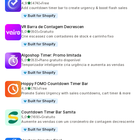
de 5 estrelas
4,9
(474)
•
Free
474 total de avaliações
Add countdown timer bar to create urgency & boost flash sales
Built for Shopify
VR Barra de Contagem Decrescen
de 5 estrelas
5,0
(80)
•
Gratuito
80 total de avaliações
Crie escassez com contadores de stock e carrinho fixo
Built for Shopify
Algoshop Timer: Promo limitada
de 5 estrelas
5,0
(83)
•
Plano gratuito disponível
83 total de avaliações
Temporizador inteligente cria urgência e aumenta as vendas
Built for Shopify
Hoppy FOMO Countdown Timer Bar
de 5 estrelas
4,9
(78)
•
Free
78 total de avaliações
Promote Sales Urgency with sales countdowns, cart timer & more
Built for Shopify
Countdown Timer Bar Samita
de 5 estrelas
5,0
(169)
•
Gratuito
169 total de avaliações
Aumente as vendas com um cronómetro de contagem decrescente
Built for Shopify