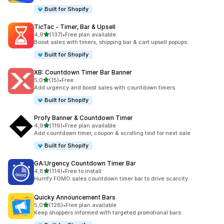
Built for Shopify
TicTac ‑ Timer, Bar & Upsell
de 5 estrelas
4,9
(137)
•
Free plan available
137 total de avaliações
Boost sales with timers, shipping bar & cart upsell popups.
Built for Shopify
XB: Countdown Timer Bar Banner
de 5 estrelas
5,0
(15)
•
Free
15 total de avaliações
Add urgency and boost sales with countdown timers.
Built for Shopify
Profy Banner & Countdown Timer
de 5 estrelas
4,9
(119)
•
Free plan available
119 total de avaliações
Add countdown timer, coupon & scrolling text for next sale
Built for Shopify
GA:Urgency Countdown Timer Bar
de 5 estrelas
4,8
(114)
•
Free to install
114 total de avaliações
Hurrify FOMO sales countdown timer bar to drive scarcity.
Quicky Announcement Bars
de 5 estrelas
5,0
(126)
•
Free plan available
126 total de avaliações
Keep shoppers informed with targeted promotional bars