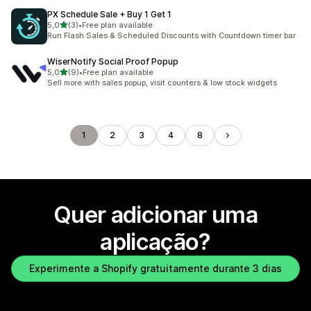
PX Schedule Sale + Buy 1 Get 1
de 5 estrelas
5,0
(3)
•
Free plan available
3 total de avaliações
Run Flash Sales & Scheduled Discounts with Countdown timer bar
WiserNotify Social Proof Popup
de 5 estrelas
5,0
(9)
•
Free plan available
9 total de avaliações
Sell more with sales popup, visit counters & low stock widgets
1
2
3
4
8
Quer adicionar uma
aplicação?
Experimente a Shopify gratuitamente durante 3 dias