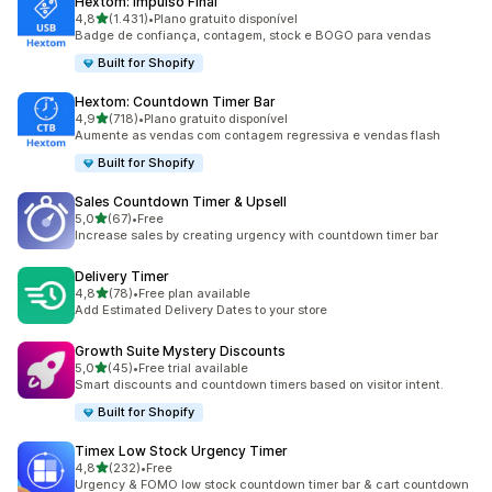
Hextom: Impulso Final
de 5 estrelas
4,8
(1.431)
•
Plano gratuito disponível
1431 total de avaliações
Badge de confiança, contagem, stock e BOGO para vendas
Built for Shopify
Hextom: Countdown Timer Bar
de 5 estrelas
4,9
(718)
•
Plano gratuito disponível
718 total de avaliações
Aumente as vendas com contagem regressiva e vendas flash
Built for Shopify
Sales Countdown Timer & Upsell
de 5 estrelas
5,0
(67)
•
Free
67 total de avaliações
Increase sales by creating urgency with countdown timer bar
Delivery Timer
de 5 estrelas
4,8
(78)
•
Free plan available
78 total de avaliações
Add Estimated Delivery Dates to your store
Growth Suite Mystery Discounts
de 5 estrelas
5,0
(45)
•
Free trial available
45 total de avaliações
Smart discounts and countdown timers based on visitor intent.
Built for Shopify
Timex Low Stock Urgency Timer
de 5 estrelas
4,8
(232)
•
Free
232 total de avaliações
Urgency & FOMO low stock countdown timer bar & cart countdown