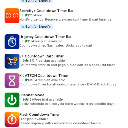
Built for Shopify
Scarcity+ Countdown Timer Bar
de 5 estrelas
5,0
(21)
•
Free
21 total de avaliações
Hurrify urgency: Reserve pre-checkout timer & cart timer bar
Built for Shopify
Urgency Countdown Timer Bar
de 5 estrelas
5,0
(1)
•
Free plan available
1 total de avaliações
Countdown timer, flash sales, sticky add to cart
ET Countdown Cart Timer
de 5 estrelas
4,9
(81)
•
Free plan available
81 total de avaliações
Countdown timer on cart page & side cart as a checkout timer
KILATECH Countdown Timer
de 5 estrelas
5,0
(39)
•
Free plan available
39 total de avaliações
Countdown Timer for all kinds of promotion - BFCM Black Friday
Shabbat Mode
de 5 estrelas
4,9
(8)
•
Free trial available
8 total de avaliações
Easily schedule to close your store weekly or on specific days
Flash Countdown Timer
Free plan available
Create urgency with customizable countdown timers