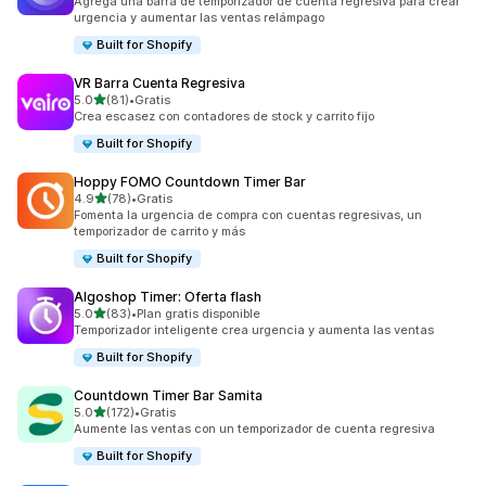
Agrega una barra de temporizador de cuenta regresiva para crear
urgencia y aumentar las ventas relámpago
Built for Shopify
VR Barra Cuenta Regresiva
de 5 estrellas
5.0
(81)
•
Gratis
81 reseñas en total
Crea escasez con contadores de stock y carrito fijo
Built for Shopify
Hoppy FOMO Countdown Timer Bar
de 5 estrellas
4.9
(78)
•
Gratis
78 reseñas en total
Fomenta la urgencia de compra con cuentas regresivas, un
temporizador de carrito y más
Built for Shopify
Algoshop Timer: Oferta flash
de 5 estrellas
5.0
(83)
•
Plan gratis disponible
83 reseñas en total
Temporizador inteligente crea urgencia y aumenta las ventas
Built for Shopify
Countdown Timer Bar Samita
de 5 estrellas
5.0
(172)
•
Gratis
172 reseñas en total
Aumente las ventas con un temporizador de cuenta regresiva
Built for Shopify