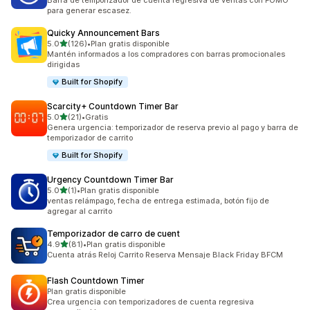
Barra de temporizador de cuenta regresiva de ventas con FOMO
para generar escasez.
Quicky Announcement Bars
de 5 estrellas
5.0
(126)
•
Plan gratis disponible
126 reseñas en total
Mantén informados a los compradores con barras promocionales
dirigidas
Built for Shopify
Scarcity+ Countdown Timer Bar
de 5 estrellas
5.0
(21)
•
Gratis
21 reseñas en total
Genera urgencia: temporizador de reserva previo al pago y barra de
temporizador de carrito
Built for Shopify
Urgency Countdown Timer Bar
de 5 estrellas
5.0
(1)
•
Plan gratis disponible
1 reseñas en total
ventas relámpago, fecha de entrega estimada, botón fijo de
agregar al carrito
Temporizador de carro de cuent
de 5 estrellas
4.9
(81)
•
Plan gratis disponible
81 reseñas en total
Cuenta atrás Reloj Carrito Reserva Mensaje Black Friday BFCM
Flash Countdown Timer
Plan gratis disponible
Crea urgencia con temporizadores de cuenta regresiva