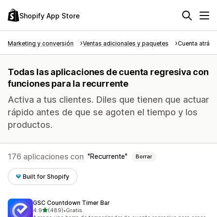
Shopify App Store
Marketing y conversión
Ventas adicionales y paquetes
Cuenta atrás 
Todas las aplicaciones de cuenta regresiva con
funciones para la recurrente
Activa a tus clientes. Diles que tienen que actuar
rápido antes de que se agoten el tiempo y los
productos.
176 aplicaciones con
Recurrente
Borrar
Built for Shopify
GSC Countdown Timer Bar
de 5 estrellas
4.9
(489)
•
Gratis
489 reseñas en total