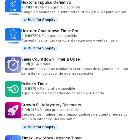
Hextom: Impulso Definitivo
de 5 estrellas
4.8
(1,434)
•
Plan gratis disponible
1434 reseñas en total
Badge de confianza, cuenta atrás, stock y BOGO para ventas
Built for Shopify
Hextom: Countdown Timer Bar
de 5 estrellas
4.9
(720)
•
Plan gratis disponible
720 reseñas en total
Aumenta las ventas con cuenta regresiva y ventas flash
Built for Shopify
Sales Countdown Timer & Upsell
de 5 estrellas
5.0
(68)
•
Gratis
68 reseñas en total
Aumenta las ventas mediante la creación de urgencia con una
barra de temporizador de cuenta regresiva
Delivery Timer
de 5 estrellas
4.8
(78)
•
Plan gratis disponible
78 reseñas en total
Agrega fechas estimadas de entrega a tu tienda
Growth Suite Mystery Discounts
de 5 estrellas
5.0
(45)
•
Prueba gratis disponible
45 reseñas en total
Descuentos inteligentes y temporizadores de cuenta regresiva
según la intención del visitante.
Built for Shopify
Timex Low Stock Urgency Timer