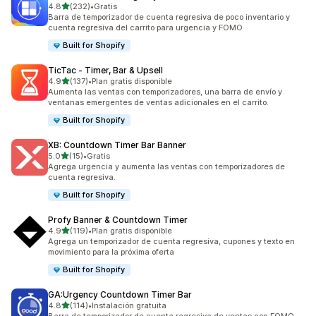
de 5 estrellas
4.8
(232)
•
Gratis
232 reseñas en total
Barra de temporizador de cuenta regresiva de poco inventario y
cuenta regresiva del carrito para urgencia y FOMO
Built for Shopify
TicTac ‑ Timer, Bar & Upsell
de 5 estrellas
4.9
(137)
•
Plan gratis disponible
137 reseñas en total
Aumenta las ventas con temporizadores, una barra de envío y
ventanas emergentes de ventas adicionales en el carrito.
Built for Shopify
XB: Countdown Timer Bar Banner
de 5 estrellas
5.0
(15)
•
Gratis
15 reseñas en total
Agrega urgencia y aumenta las ventas con temporizadores de
cuenta regresiva.
Built for Shopify
Profy Banner & Countdown Timer
de 5 estrellas
4.9
(119)
•
Plan gratis disponible
119 reseñas en total
Agrega un temporizador de cuenta regresiva, cupones y texto en
movimiento para la próxima oferta
Built for Shopify
GA:Urgency Countdown Timer Bar
de 5 estrellas
4.8
(114)
•
Instalación gratuita
114 reseñas en total