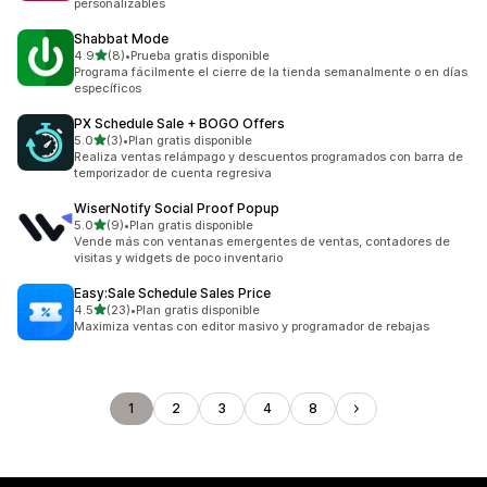
personalizables
Shabbat Mode
de 5 estrellas
4.9
(8)
•
Prueba gratis disponible
8 reseñas en total
Programa fácilmente el cierre de la tienda semanalmente o en días
específicos
PX Schedule Sale + BOGO Offers
de 5 estrellas
5.0
(3)
•
Plan gratis disponible
3 reseñas en total
Realiza ventas relámpago y descuentos programados con barra de
temporizador de cuenta regresiva
WiserNotify Social Proof Popup
de 5 estrellas
5.0
(9)
•
Plan gratis disponible
9 reseñas en total
Vende más con ventanas emergentes de ventas, contadores de
visitas y widgets de poco inventario
Easy:Sale Schedule Sales Price
de 5 estrellas
4.5
(23)
•
Plan gratis disponible
23 reseñas en total
Maximiza ventas con editor masivo y programador de rebajas
1
2
3
4
8