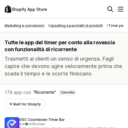
Shopify App Store
Marketing e conversioni
Upselling e pacchetti di prodotti
Timer per c
Tutte le app del timer per conto alla rovescia
con funzionalità di ricorrente
Trasmetti ai clienti un senso di urgenza. Fagli
capire che devono agire velocemente prima che
scada il tempo e le scorte finiscano.
176 app con
Ricorrente
Cancella
Built for Shopify
GSC Countdown Timer Bar
stelle su 5
4,9
(474)
•
Free
474 recensioni totali