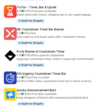
TicTac ‑ Timer, Bar & Upsell
stelle su 5
4,9
(137)
•
Free plan available
137 recensioni totali
Boost sales with timers, shipping bar & cart upsell popups.
Built for Shopify
XB: Countdown Timer Bar Banner
stelle su 5
5,0
(15)
•
Free
15 recensioni totali
Add urgency and boost sales with countdown timers.
Built for Shopify
Profy Banner & Countdown Timer
stelle su 5
4,9
(119)
•
Piano gratuito disponibile
119 recensioni totali
Aggiungi countdown timer, codice coupon per memorizzare
Built for Shopify
GA:Urgency Countdown Timer Bar
stelle su 5
4,8
(114)
•
Free to install
114 recensioni totali
Hurrify FOMO sales countdown timer bar to drive scarcity.
Quicky Announcement Bars
stelle su 5
5,0
(126)
•
Free plan available
126 recensioni totali
Keep shoppers informed with targeted promotional bars
Built for Shopify