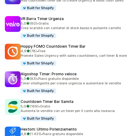
Add countdown timer bar to create urgency & boost flash sales
Built for Shopify
VR Barra Timer Urgenza
stelle su 5
5,0
(80)
•
Gratis
80 recensioni totali
Crea scarsità con contatori di stock basso e pulsante carrello
Built for Shopify
Hoppy FOMO Countdown Timer Bar
stelle su 5
4,9
(78)
•
Free
78 recensioni totali
Promote Sales Urgency with sales countdowns, cart timer & more
Built for Shopify
Algoshop Timer: Promo veloce
stelle su 5
5,0
(83)
•
Piano gratuito disponibile
83 recensioni totali
Timer intelligente per creare urgenza e aumentare le vendite
Built for Shopify
Countdown Timer Bar Samita
stelle su 5
5,0
(169)
•
Gratis
169 recensioni totali
Aumenta le vendite con un timer per il conto alla rovescia
Built for Shopify
Hextom: Ultimo Potenziamento
stelle su 5
4,8
(1.431)
•
Piano gratuito disponibile
1431 recensioni totali