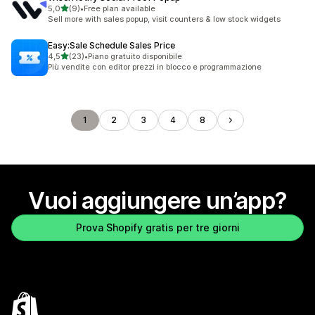
stelle su 5
5,0
(9)
•
Free plan available
9 recensioni totali
Sell more with sales popup, visit counters & low stock widgets
Easy:Sale Schedule Sales Price
stelle su 5
4,5
(23)
•
Piano gratuito disponibile
23 recensioni totali
Più vendite con editor prezzi in blocco e programmazione
1
2
3
4
8
Vuoi aggiungere un’app?
Prova Shopify gratis per tre giorni