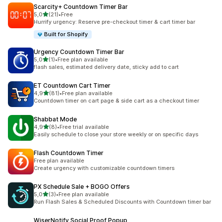
Scarcity+ Countdown Timer Bar
stelle su 5
5,0
(21)
•
Free
21 recensioni totali
Hurrify urgency: Reserve pre-checkout timer & cart timer bar
Built for Shopify
Urgency Countdown Timer Bar
stelle su 5
5,0
(1)
•
Free plan available
1 recensioni totali
flash sales, estimated delivery date, sticky add to cart
ET Countdown Cart Timer
stelle su 5
4,9
(81)
•
Free plan available
81 recensioni totali
Countdown timer on cart page & side cart as a checkout timer
Shabbat Mode
stelle su 5
4,9
(8)
•
Free trial available
8 recensioni totali
Easily schedule to close your store weekly or on specific days
Flash Countdown Timer
Free plan available
Create urgency with customizable countdown timers
PX Schedule Sale + BOGO Offers
stelle su 5
5,0
(3)
•
Free plan available
3 recensioni totali
Run Flash Sales & Scheduled Discounts with Countdown timer bar
WiserNotify Social Proof Popup