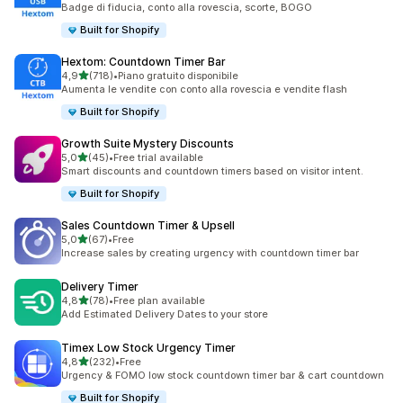
Badge di fiducia, conto alla rovescia, scorte, BOGO
Built for Shopify
Hextom: Countdown Timer Bar
stelle su 5
4,9
(718)
•
Piano gratuito disponibile
718 recensioni totali
Aumenta le vendite con conto alla rovescia e vendite flash
Built for Shopify
Growth Suite Mystery Discounts
stelle su 5
5,0
(45)
•
Free trial available
45 recensioni totali
Smart discounts and countdown timers based on visitor intent.
Built for Shopify
Sales Countdown Timer & Upsell
stelle su 5
5,0
(67)
•
Free
67 recensioni totali
Increase sales by creating urgency with countdown timer bar
Delivery Timer
stelle su 5
4,8
(78)
•
Free plan available
78 recensioni totali
Add Estimated Delivery Dates to your store
Timex Low Stock Urgency Timer
stelle su 5
4,8
(232)
•
Free
232 recensioni totali
Urgency & FOMO low stock countdown timer bar & cart countdown
Built for Shopify