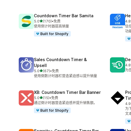
Countdown Timer Bar Samita
He
星（满分 5 星）
5.0
(170)
•
免费
4.8
总共 170 条评论
总共
使用倒计时器提高销量
信
功
Built for Shopify
Sales Countdown Timer &
De
Upsell
4.8
总共
为
星（满分 5 星）
5.0
(67)
•
免费
总共 67 条评论
使用倒数计时器栏营造紧迫感以提升销量
XB: Countdown Timer Bar Banner
Pr
星（满分 5 星）
5.0
(15)
•
免费
Ti
总共 15 条评论
通过倒计时器营造紧迫感并提升销售额。
4.9
总共
为
Built for Shopify
文
Scarcity+ Countdown Timer Bar
Ur