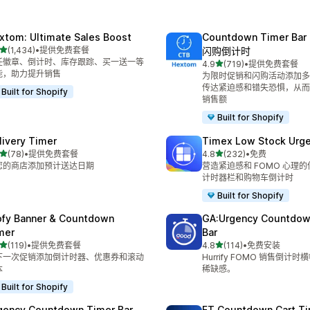
xtom: Ultimate Sales Boost
Countdown Timer B
星（满分 5 星）
(1,434)
•
提供免费套餐
闪购倒计时
 1434 条评论
任徽章、倒计时、库存跟踪、买一送一等
星（满分 5 星）
4.9
(719)
•
提供免费套餐
总共 719 条评论
能，助力提升销售
为限时促销和闪购活动添加多
传达紧迫感和错失恐惧，从而
Built for Shopify
销售额
Built for Shopify
livery Timer
Timex Low Stock Urg
星（满分 5 星）
星（满分 5 星）
(78)
•
提供免费套餐
4.8
(232)
•
免费
 78 条评论
总共 232 条评论
您的商店添加预计送达日期
营造紧迫感和 FOMO 心理
计时器栏和购物车倒计时
Built for Shopify
ofy Banner & Countdown
GA:Urgency Countdow
mer
Bar
星（满分 5 星）
星（满分 5 星）
(119)
•
提供免费套餐
4.8
(114)
•
免费安装
 119 条评论
总共 114 条评论
下一次促销添加倒计时器、优惠券和滚动
Hurrify FOMO 销售倒计
本
稀缺感。
Built for Shopify
gency Countdown Timer Bar
ET Countdown Cart T