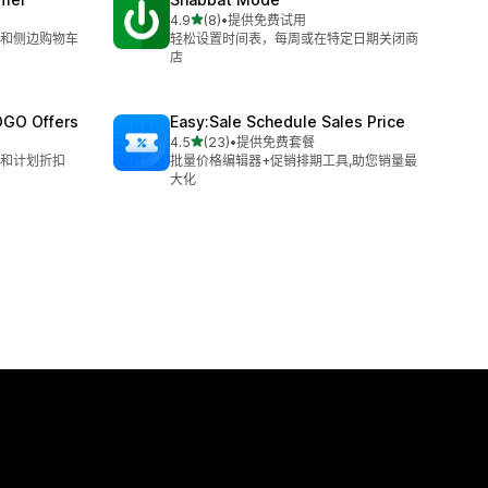
星（满分 5 星）
4.9
(8)
•
提供免费试用
总共 8 条评论
和侧边购物车
轻松设置时间表，每周或在特定日期关闭商
店
OGO Offers
Easy:Sale Schedule Sales Price
星（满分 5 星）
4.5
(23)
•
提供免费套餐
总共 23 条评论
和计划折扣
批量价格编辑器+促销排期工具,助您销量最
大化