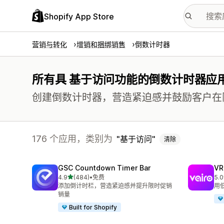
Shopify App Store
营销与转化
增销和捆绑销售
倒数计时器
所有具 基于访问功能的倒数计时器应
创建倒数计时器，营造紧迫感并鼓励客户在
176 个应用，类别为
基于访问
清除
GSC Countdown Timer Bar
V
星（满分 5 星）
4.9
(484)
•
免费
5.0
总共 484 条评论
总共
添加倒计时栏，营造紧迫感并提升限时促销
用
销量
Built for Shopify