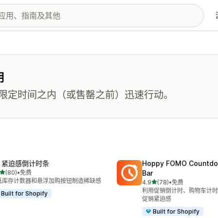
用
限定时间之内（或售罄之前）迅速行动。
R 紧迫感倒计时条
Hoppy FOMO Countdo
星（满分 5 星）
(80)
•
免费
Bar
 80 条评论
低库存计数器和悬浮加购按钮制造稀缺感
星（满分 5 星）
4.9
(78)
•
免费
总共 78 条评论
利用促销倒计时、购物车计时
Built for Shopify
促销紧迫感
Built for Shopify