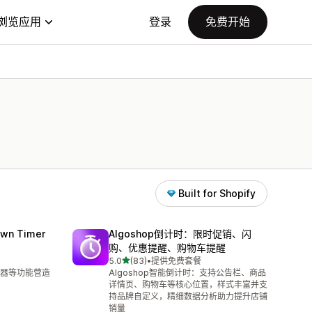
浏览应用
登录
免费开始
Built for Shopify
wn Timer
Algoshop倒计时：限时促销、闪
购、优惠提醒、购物车提醒
星（满分 5 星）
5.0
(83)
•
提供免费套餐
总共 83 条评论
器等功能营造
Algoshop智能倒计时：支持公告栏、商品
详情页、购物车等核心位置，样式丰富并支
持品牌自定义，精细数据分析助力提升店铺
销量