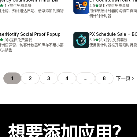
星（满分 5 星）
星（满分 5 星）
(1)
•
提供免费套餐
4.9
(81)
•
提供免费套餐
 1 条评论
总共 81 条评论
时抢购、预计送达日期、悬浮添加到购物
用作结账计时器的购物车页面
倒计时计时器
serNotify Social Proof Popup
PX Schedule Sale + B
星（满分 5 星）
星（满分 5 星）
(9)
•
提供免费套餐
5.0
(3)
•
提供免费套餐
 9 条评论
总共 3 条评论
用销售弹窗、访客计数器和库存不足小部
使用倒计时器栏开展限时特卖
促进销售
下一页
1
2
3
4
…
8
想要添加应用？