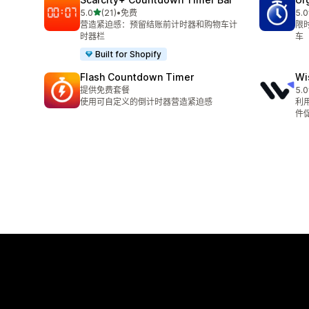
星（满分 5 星）
5.0
(21)
•
免费
5.0
总共 21 条评论
总共
营造紧迫感：预留结账前计时器和购物车计
限
时器栏
车
Built for Shopify
Flash Countdown Timer
Wi
提供免费套餐
5.0
总共
使用可自定义的倒计时器营造紧迫感
利
件