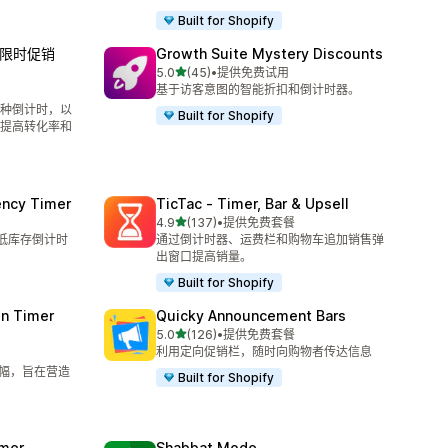
Built for Shopify
ar 限时促销
Growth Suite Mystery Discounts
星（满分 5 星）
5.0
(45)
•
提供免费试用
总共 45 条评论
基于访客意图的智能折扣和倒计时器。
种倒计时，以
Built for Shopify
提高转化率和
ency Timer
TicTac ‑ Timer, Bar & Upsell
星（满分 5 星）
4.9
(137)
•
提供免费套餐
总共 137 条评论
的低库存倒计时
通过倒计时器、运费栏和购物车追加销售弹
出窗口提高销量。
Built for Shopify
n Timer
Quicky Announcement Bars
星（满分 5 星）
5.0
(126)
•
提供免费套餐
总共 126 条评论
利用定向促销栏，随时向购物者传达信息
时横幅，旨在营造
Built for Shopify
imer
Shabbat Mode