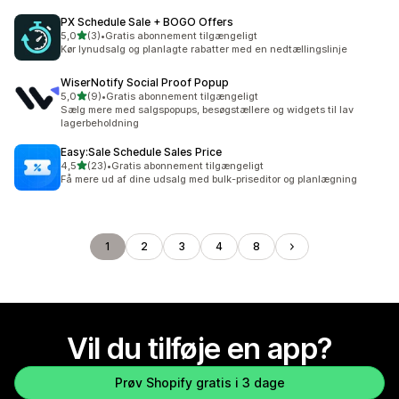
PX Schedule Sale + BOGO Offers
ud af 5 stjerner
5,0
(3)
•
Gratis abonnement tilgængeligt
3 anmeldelser i alt
Kør lynudsalg og planlagte rabatter med en nedtællingslinje
WiserNotify Social Proof Popup
ud af 5 stjerner
5,0
(9)
•
Gratis abonnement tilgængeligt
9 anmeldelser i alt
Sælg mere med salgspopups, besøgstællere og widgets til lav
lagerbeholdning
Easy:Sale Schedule Sales Price
ud af 5 stjerner
4,5
(23)
•
Gratis abonnement tilgængeligt
23 anmeldelser i alt
Få mere ud af dine udsalg med bulk-priseditor og planlægning
1
2
3
4
8
Vil du tilføje en app?
Prøv Shopify gratis i 3 dage