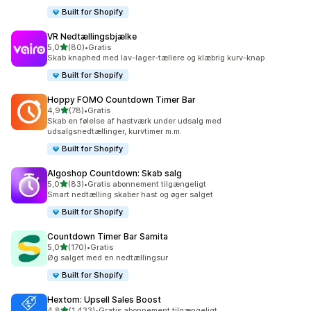
Built for Shopify
VR Nedtællingsbjælke
ud af 5 stjerner
5,0
(80)
•
Gratis
80 anmeldelser i alt
Skab knaphed med lav-lager-tællere og klæbrig kurv-knap
Built for Shopify
Hoppy FOMO Countdown Timer Bar
ud af 5 stjerner
4,9
(78)
•
Gratis
78 anmeldelser i alt
Skab en følelse af hastværk under udsalg med
udsalgsnedtællinger, kurvtimer m.m.
Built for Shopify
Algoshop Countdown: Skab salg
ud af 5 stjerner
5,0
(83)
•
Gratis abonnement tilgængeligt
83 anmeldelser i alt
Smart nedtælling skaber hast og øger salget
Built for Shopify
Countdown Timer Bar Samita
ud af 5 stjerner
5,0
(170)
•
Gratis
170 anmeldelser i alt
Øg salget med en nedtællingsur
Built for Shopify
Hextom: Upsell Sales Boost
ud af 5 stjerner
4,8
(1.433)
•
Gratis abonnement tilgængeligt