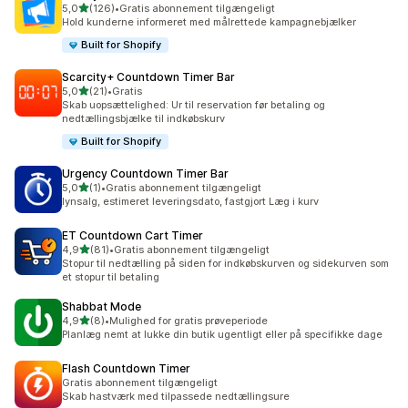
ud af 5 stjerner
5,0
(126)
•
Gratis abonnement tilgængeligt
126 anmeldelser i alt
Hold kunderne informeret med målrettede kampagnebjælker
Built for Shopify
Scarcity+ Countdown Timer Bar
ud af 5 stjerner
5,0
(21)
•
Gratis
21 anmeldelser i alt
Skab uopsættelighed: Ur til reservation før betaling og
nedtællingsbjælke til indkøbskurv
Built for Shopify
Urgency Countdown Timer Bar
ud af 5 stjerner
5,0
(1)
•
Gratis abonnement tilgængeligt
1 anmeldelser i alt
lynsalg, estimeret leveringsdato, fastgjort Læg i kurv
ET Countdown Cart Timer
ud af 5 stjerner
4,9
(81)
•
Gratis abonnement tilgængeligt
81 anmeldelser i alt
Stopur til nedtælling på siden for indkøbskurven og sidekurven som
et stopur til betaling
Shabbat Mode
ud af 5 stjerner
4,9
(8)
•
Mulighed for gratis prøveperiode
8 anmeldelser i alt
Planlæg nemt at lukke din butik ugentligt eller på specifikke dage
Flash Countdown Timer
Gratis abonnement tilgængeligt
Skab hastværk med tilpassede nedtællingsure