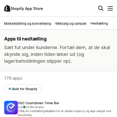
Shopify App Store
Markedsføring og konvertering
Mersalg og sampak
Nedtælling
Apps til nedtælling
Sæt fut under kunderne. Fortæl dem, at de skal
skynde sig, inden tiden løber ud (og
lagerbeholdningen slipper op).
176 apps
Built for Shopify
GSC Countdown Timer Bar
ud af 5 stjerner
4,9
(479)
•
Gratis
479 anmeldelser i alt
Tilføj en nedtællingsbjælke for at skabe urgency og øge salget ved
lynudsalg