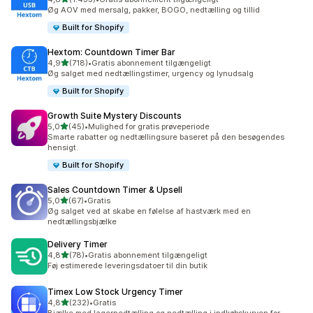
1433 anmeldelser i alt
Øg AOV med mersalg, pakker, BOGO, nedtælling og tillid
Built for Shopify
Hextom: Countdown Timer Bar
ud af 5 stjerner
4,9
(718)
•
Gratis abonnement tilgængeligt
718 anmeldelser i alt
Øg salget med nedtællingstimer, urgency og lynudsalg
Built for Shopify
Growth Suite Mystery Discounts
ud af 5 stjerner
5,0
(45)
•
Mulighed for gratis prøveperiode
45 anmeldelser i alt
Smarte rabatter og nedtællingsure baseret på den besøgendes
hensigt.
Built for Shopify
Sales Countdown Timer & Upsell
ud af 5 stjerner
5,0
(67)
•
Gratis
67 anmeldelser i alt
Øg salget ved at skabe en følelse af hastværk med en
nedtællingsbjælke
Delivery Timer
ud af 5 stjerner
4,8
(78)
•
Gratis abonnement tilgængeligt
78 anmeldelser i alt
Føj estimerede leveringsdatoer til din butik
Timex Low Stock Urgency Timer
ud af 5 stjerner
4,8
(232)
•
Gratis
232 anmeldelser i alt