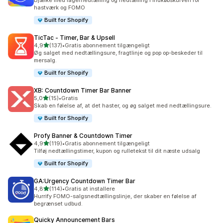
Bjælke med lagernedtælling og nedtælling i indkøbskurven for
hastværk og FOMO
Built for Shopify
TicTac ‑ Timer, Bar & Upsell
ud af 5 stjerner
4,9
(137)
•
Gratis abonnement tilgængeligt
137 anmeldelser i alt
Øg salget med nedtællingsure, fragtlinje og pop op-beskeder til
mersalg.
Built for Shopify
XB: Countdown Timer Bar Banner
ud af 5 stjerner
5,0
(15)
•
Gratis
15 anmeldelser i alt
Skab en følelse af, at det haster, og øg salget med nedtællingsure.
Built for Shopify
Profy Banner & Countdown Timer
ud af 5 stjerner
4,9
(119)
•
Gratis abonnement tilgængeligt
119 anmeldelser i alt
Tilføj nedtællingstimer, kupon og rulletekst til dit næste udsalg
Built for Shopify
GA:Urgency Countdown Timer Bar
ud af 5 stjerner
4,8
(114)
•
Gratis at installere
114 anmeldelser i alt
Hurrify FOMO-salgsnedtællingslinje, der skaber en følelse af
begrænset udbud.
Quicky Announcement Bars