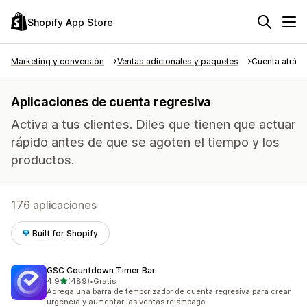
Shopify App Store
Marketing y conversión
Ventas adicionales y paquetes
Cuenta atrás 
Aplicaciones de cuenta regresiva
Activa a tus clientes. Diles que tienen que actuar
rápido antes de que se agoten el tiempo y los
productos.
176 aplicaciones
Built for Shopify
GSC Countdown Timer Bar
de 5 estrellas
4.9
(489)
•
Gratis
489 reseñas en total
Agrega una barra de temporizador de cuenta regresiva para crear
urgencia y aumentar las ventas relámpago