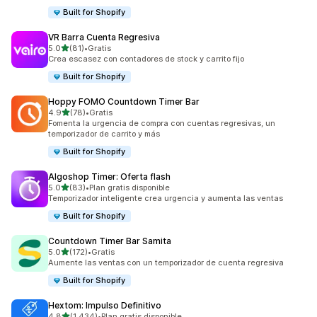
Built for Shopify
VR Barra Cuenta Regresiva
de 5 estrellas
5.0
(81)
•
Gratis
81 reseñas en total
Crea escasez con contadores de stock y carrito fijo
Built for Shopify
Hoppy FOMO Countdown Timer Bar
de 5 estrellas
4.9
(78)
•
Gratis
78 reseñas en total
Fomenta la urgencia de compra con cuentas regresivas, un
temporizador de carrito y más
Built for Shopify
Algoshop Timer: Oferta flash
de 5 estrellas
5.0
(83)
•
Plan gratis disponible
83 reseñas en total
Temporizador inteligente crea urgencia y aumenta las ventas
Built for Shopify
Countdown Timer Bar Samita
de 5 estrellas
5.0
(172)
•
Gratis
172 reseñas en total
Aumente las ventas con un temporizador de cuenta regresiva
Built for Shopify
Hextom: Impulso Definitivo
de 5 estrellas
4.8
(1,434)
•
Plan gratis disponible