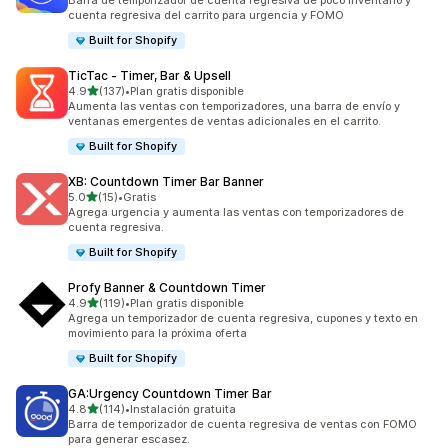
Barra de temporizador de cuenta regresiva de poco inventario y
cuenta regresiva del carrito para urgencia y FOMO
Built for Shopify
TicTac ‑ Timer, Bar & Upsell
de 5 estrellas
4.9
(137)
•
Plan gratis disponible
137 reseñas en total
Aumenta las ventas con temporizadores, una barra de envío y
ventanas emergentes de ventas adicionales en el carrito.
Built for Shopify
XB: Countdown Timer Bar Banner
de 5 estrellas
5.0
(15)
•
Gratis
15 reseñas en total
Agrega urgencia y aumenta las ventas con temporizadores de
cuenta regresiva.
Built for Shopify
Profy Banner & Countdown Timer
de 5 estrellas
4.9
(119)
•
Plan gratis disponible
119 reseñas en total
Agrega un temporizador de cuenta regresiva, cupones y texto en
movimiento para la próxima oferta
Built for Shopify
GA:Urgency Countdown Timer Bar
de 5 estrellas
4.8
(114)
•
Instalación gratuita
114 reseñas en total
Barra de temporizador de cuenta regresiva de ventas con FOMO
para generar escasez.