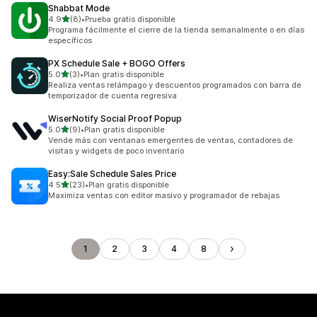
Shabbat Mode
de 5 estrellas
4.9
(8)
•
Prueba gratis disponible
8 reseñas en total
Programa fácilmente el cierre de la tienda semanalmente o en días
específicos
PX Schedule Sale + BOGO Offers
de 5 estrellas
5.0
(3)
•
Plan gratis disponible
3 reseñas en total
Realiza ventas relámpago y descuentos programados con barra de
temporizador de cuenta regresiva
WiserNotify Social Proof Popup
de 5 estrellas
5.0
(9)
•
Plan gratis disponible
9 reseñas en total
Vende más con ventanas emergentes de ventas, contadores de
visitas y widgets de poco inventario
Easy:Sale Schedule Sales Price
de 5 estrellas
4.5
(23)
•
Plan gratis disponible
23 reseñas en total
Maximiza ventas con editor masivo y programador de rebajas
1
2
3
4
8