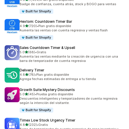
1434 reseñas en total
Badge de confianza, cuenta atrás, stock y BOGO para ventas
Built for Shopify
Hextom: Countdown Timer Bar
de 5 estrellas
4.9
(720)
•
Plan gratis disponible
720 reseñas en total
Aumenta las ventas con cuenta regresiva y ventas flash
Built for Shopify
Sales Countdown Timer & Upsell
de 5 estrellas
5.0
(68)
•
Gratis
68 reseñas en total
Aumenta las ventas mediante la creación de urgencia con una
barra de temporizador de cuenta regresiva
Delivery Timer
de 5 estrellas
4.8
(78)
•
Plan gratis disponible
78 reseñas en total
Agrega fechas estimadas de entrega a tu tienda
Growth Suite Mystery Discounts
de 5 estrellas
5.0
(45)
•
Prueba gratis disponible
45 reseñas en total
Descuentos inteligentes y temporizadores de cuenta regresiva
según la intención del visitante.
Built for Shopify
Timex Low Stock Urgency Timer
de 5 estrellas
4.8
(232)
•
Gratis
232 reseñas en total