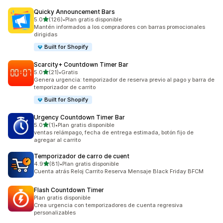
Quicky Announcement Bars
de 5 estrellas
5.0
(126)
•
Plan gratis disponible
126 reseñas en total
Mantén informados a los compradores con barras promocionales
dirigidas
Built for Shopify
Scarcity+ Countdown Timer Bar
de 5 estrellas
5.0
(21)
•
Gratis
21 reseñas en total
Genera urgencia: temporizador de reserva previo al pago y barra de
temporizador de carrito
Built for Shopify
Urgency Countdown Timer Bar
de 5 estrellas
5.0
(1)
•
Plan gratis disponible
1 reseñas en total
ventas relámpago, fecha de entrega estimada, botón fijo de
agregar al carrito
Temporizador de carro de cuent
de 5 estrellas
4.9
(81)
•
Plan gratis disponible
81 reseñas en total
Cuenta atrás Reloj Carrito Reserva Mensaje Black Friday BFCM
Flash Countdown Timer
Plan gratis disponible
Crea urgencia con temporizadores de cuenta regresiva
personalizables