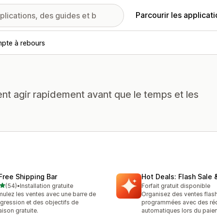
Parcourir les applicat
pte à rebours
vent agir rapidement avant que le temps et les
 Free Shipping Bar
Hot Deals: Flash Sale 
étoile(s) sur 5
(54)
•
Installation gratuite
Forfait gratuit disponible
avis au total
mulez les ventes avec une barre de
Organisez des ventes flas
gression et des objectifs de
programmées avec des ré
raison gratuite.
automatiques lors du paie