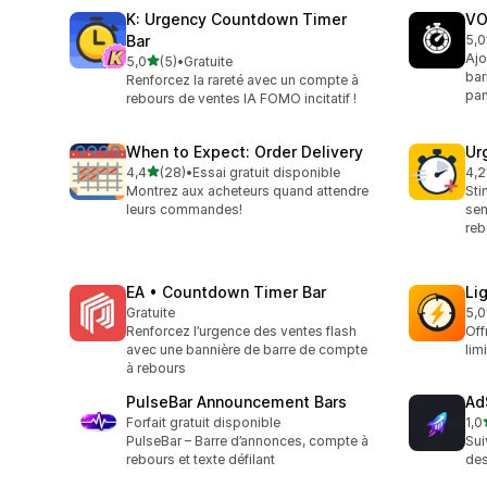
K: Urgency Countdown Timer
VO
Bar
5,0
3 a
Ajo
étoile(s) sur 5
5,0
(5)
•
Gratuite
5 avis au total
bar
Renforcez la rareté avec un compte à
pan
rebours de ventes IA FOMO incitatif !
When to Expect: Order Delivery
Ur
étoile(s) sur 5
4,4
(28)
•
Essai gratuit disponible
4,2
28 avis au total
145
Montrez aux acheteurs quand attendre
Sti
leurs commandes!
sen
reb
EA • Countdown Timer Bar
Li
Gratuite
5,0
4 a
Renforcez l’urgence des ventes flash
Off
avec une bannière de barre de compte
lim
à rebours
PulseBar Announcement Bars
Ad
Forfait gratuit disponible
1,0
1 a
PulseBar – Barre d’annonces, compte à
Sui
rebours et texte défilant
des