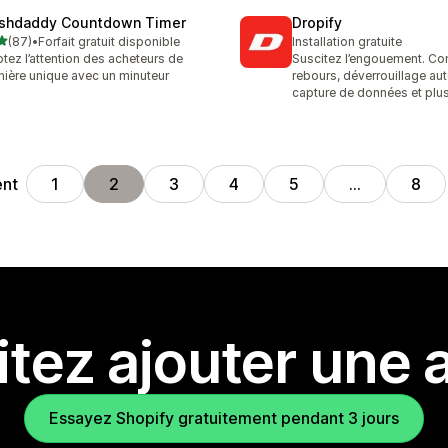
shdaddy Countdown Timer
Dropify
étoile(s) sur 5
(87)
•
Forfait gratuit disponible
Installation gratuite
avis au total
tez l’attention des acheteurs de
Suscitez l’engouement. Co
ière unique avec un minuteur
rebours, déverrouillage au
capture de données et plu
ent
1
2
3
4
5
…
8
tez ajouter une a
Essayez Shopify gratuitement pendant 3 jours