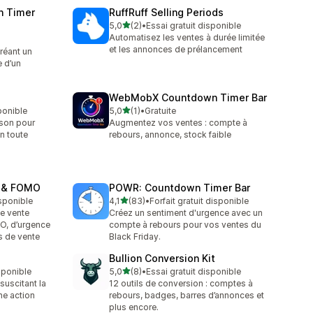
n Timer
RuffRuff Selling Periods
étoile(s) sur 5
5,0
(2)
•
Essai gratuit disponible
2 avis au total
Automatisez les ventes à durée limitée
et les annonces de prélancement
réant un
e d’un
WebMobX Countdown Timer Bar
étoile(s) sur 5
sponible
5,0
(1)
•
Gratuite
1 avis au total
ison pour
Augmentez vos ventes : compte à
en toute
rebours, annonce, stock faible
p & FOMO
POWR: Countdown Timer Bar
étoile(s) sur 5
isponible
4,1
(83)
•
Forfait gratuit disponible
83 avis au total
e vente
Créez un sentiment d'urgence avec un
O, d’urgence
compte à rebours pour vos ventes du
s de vente
Black Friday.
Bullion Conversion Kit
étoile(s) sur 5
isponible
5,0
(8)
•
Essai gratuit disponible
8 avis au total
suscitant la
12 outils de conversion : comptes à
ne action
rebours, badges, barres d’annonces et
plus encore.