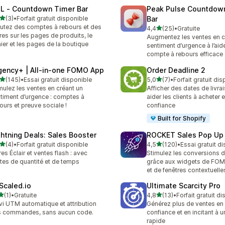
L ‑ Countdown Timer Bar
Peak Pulse Countdow
étoile(s) sur 5
(3)
•
Forfait gratuit disponible
Bar
vis au total
utez des comptes à rebours et des
étoile(s) sur 5
4,4
(25)
•
Gratuite
25 avis au total
res sur les pages de produits, le
Augmentez les ventes en c
ier et les pages de la boutique
sentiment d’urgence à l’aid
compte à rebours efficace
gency+ | All‑in‑one FOMO App
Order Deadline 2
étoile(s) sur 5
étoile(s) sur 5
(145)
•
Essai gratuit disponible
5,0
(7)
•
Forfait gratuit di
 avis au total
7 avis au total
mulez les ventes en créant un
Afficher des dates de livra
timent d’urgence : comptes à
aider les clients à acheter 
ours et preuve sociale !
confiance
Built for Shopify
ghtning Deals: Sales Booster
ROCKET Sales Pop U
étoile(s) sur 5
étoile(s) sur 5
(4)
•
Forfait gratuit disponible
4,5
(120)
•
Essai gratuit d
vis au total
120 avis au total
res Éclair et ventes flash : avec
Stimulez les conversions d
ites de quantité et de temps
grâce aux widgets de FOM
et de fenêtres contextuelle
Scaled.io
Ultimate Scarcity Pro
étoile(s) sur 5
étoile(s) sur 5
(1)
•
Gratuite
4,8
(13)
•
Forfait gratuit d
vis au total
13 avis au total
vi UTM automatique et attribution
Générez plus de ventes en 
 commandes, sans aucun code.
confiance et en incitant à u
rapide