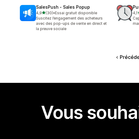
SalesPush ‑ Sales Popup
Pu
étoile(s) sur 5
4,9
(30)
•
Essai gratuit disponible
4,1
30 avis au total
87 
Suscitez l’engagement des acheteurs
Cap
avec des pop-ups de vente en direct et
man
la preuve sociale
Précéd
Vous souhai