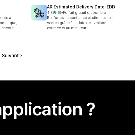
AR Estimated Delivery Date‑EDD
étoile(s) sur 5
4,3
(6)
•
Forfait gratuit disponible
6 avis au total
mpte à
Renforcez la confiance et stimulez les
tomatique,
ventes grâce à la date de livraison
s encore
estimée et au minuteur.
Suivant
pplication ?