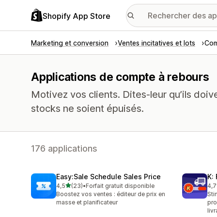
Shopify App Store
Marketing et conversion
Ventes incitatives et lots
Com
Applications de compte à rebours
Motivez vos clients. Dites-leur qu’ils doi
stocks ne soient épuisés.
176 applications
Easy:Sale Schedule Sales Price
K:
étoile(s) sur 5
4,5
(23)
•
Forfait gratuit disponible
4,7
23 avis au total
54 
Boostez vos ventes : éditeur de prix en
Sti
masse et planificateur
pro
liv