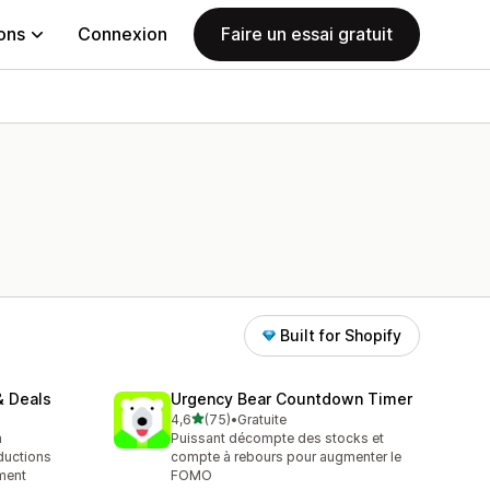
ions
Connexion
Faire un essai gratuit
Built for Shopify
& Deals
Urgency Bear Countdown Timer
étoile(s) sur 5
4,6
(75)
•
Gratuite
75 avis au total
h
Puissant décompte des stocks et
ductions
compte à rebours pour augmenter le
ment
FOMO