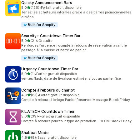
Quicky Announcement Bars
étoile(s) sur 5
5,0
(126)
•
Forfait gratuit disponible
126 avis au total
Tenez les acheteurs informés grâce à des barres promotionnelles
ciblées
Built for Shopify
Scarcity+ Countdown Timer Bar
étoile(s) sur 5
5,0
(21)
•
Gratuite
21 avis au total
Renforcez l’urgence : compte à rebours de réservation avant le
passage à la caisse et barre de panier
Built for Shopify
Urgency Countdown Timer Bar
étoile(s) sur 5
5,0
(1)
•
Forfait gratuit disponible
1 avis au total
ventes flash, date de livraison estimée, ajout au panier fixe
Compte à rebours du chariot
étoile(s) sur 5
4,9
(81)
•
Forfait gratuit disponible
81 avis au total
Compte à rebours Horloge Panier Réserver Message Black Friday
KILATECH Countdown Timer
étoile(s) sur 5
5,0
(39)
•
Forfait gratuit disponible
39 avis au total
Compte à rebours pour tout type de promotion - BFCM Black Friday
Shabbat Mode
étoile(s) sur 5
4,9
(8)
•
Essai gratuit disponible
8 avis au total