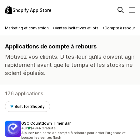
Shopify App Store
Marketing et conversion
Ventes incitatives et lots
Compte à rebours
Applications de compte à rebours
Motivez vos clients. Dites-leur qu’ils doivent agir
rapidement avant que le temps et les stocks ne
soient épuisés.
176 applications
Built for Shopify
GSC Countdown Timer Bar
étoile(s) sur 5
4,9
(474)
•
Gratuite
474 avis au total
Ajoutez une barre de compte à rebours pour créer l’urgence et
booster les ventes flash