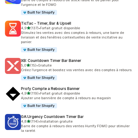
Barre de compte à rebours de stock faible et de panier pour
l’urgence et le FOMO
Built for Shopify
TicTac ‑ Timer, Bar & Upsell
étoile(s) sur 5
4,9
(137)
•
Forfait gratuit disponible
137 avis au total
Stimulez les ventes avec des comptes à rebours, une barre de
livraison et des fenêtres contextuelles de vente incitative au
panier.
Built for Shopify
XB: Countdown Timer Bar Banner
étoile(s) sur 5
5,0
(15)
•
Gratuite
15 avis au total
Créez l’urgence et boostez vos ventes avec des comptes à rebours.
Built for Shopify
Profy Compte a Rebours Banner
étoile(s) sur 5
4,9
(119)
•
Forfait gratuit disponible
119 avis au total
Ajouter une bannière de compte à rebours au magasin
Built for Shopify
GA:Urgency Countdown Timer Bar
étoile(s) sur 5
4,8
(114)
•
Installation gratuite
114 avis au total
Barre de compte à rebours des ventes Hurrify FOMO pour stimuler
la rareté.