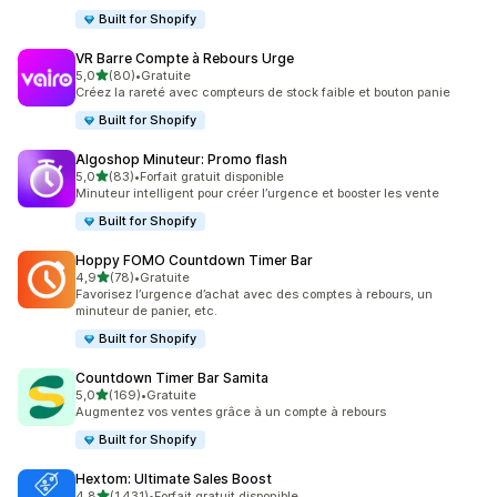
Built for Shopify
VR Barre Compte à Rebours Urge
étoile(s) sur 5
5,0
(80)
•
Gratuite
80 avis au total
Créez la rareté avec compteurs de stock faible et bouton panie
Built for Shopify
Algoshop Minuteur: Promo flash
étoile(s) sur 5
5,0
(83)
•
Forfait gratuit disponible
83 avis au total
Minuteur intelligent pour créer l’urgence et booster les vente
Built for Shopify
Hoppy FOMO Countdown Timer Bar
étoile(s) sur 5
4,9
(78)
•
Gratuite
78 avis au total
Favorisez l’urgence d’achat avec des comptes à rebours, un
minuteur de panier, etc.
Built for Shopify
Countdown Timer Bar Samita
étoile(s) sur 5
5,0
(169)
•
Gratuite
169 avis au total
Augmentez vos ventes grâce à un compte à rebours
Built for Shopify
Hextom: Ultimate Sales Boost
étoile(s) sur 5
4,8
(1 431)
•
Forfait gratuit disponible