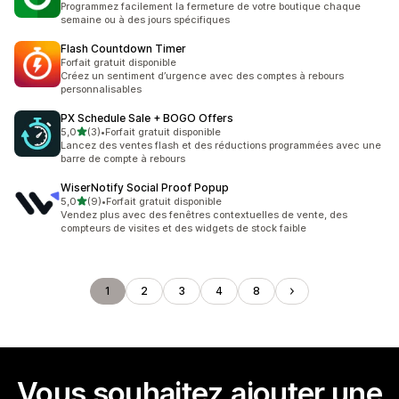
Programmez facilement la fermeture de votre boutique chaque
semaine ou à des jours spécifiques
Flash Countdown Timer
Forfait gratuit disponible
Créez un sentiment d’urgence avec des comptes à rebours
personnalisables
PX Schedule Sale + BOGO Offers
étoile(s) sur 5
5,0
(3)
•
Forfait gratuit disponible
3 avis au total
Lancez des ventes flash et des réductions programmées avec une
barre de compte à rebours
WiserNotify Social Proof Popup
étoile(s) sur 5
5,0
(9)
•
Forfait gratuit disponible
9 avis au total
Vendez plus avec des fenêtres contextuelles de vente, des
compteurs de visites et des widgets de stock faible
1
2
3
4
8
Vous souhaitez ajouter une