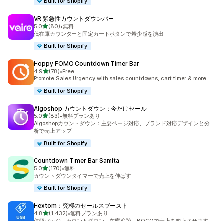
Built for Shopify
VR 緊急性カウントダウンバー
5つ星中
5.0
(80)
•
無料
合計レビュー数：80件
低在庫カウンターと固定カートボタンで希少感を演出
Built for Shopify
Hoppy FOMO Countdown Timer Bar
5つ星中
4.9
(78)
•
Free
合計レビュー数：78件
Promote Sales Urgency with sales countdowns, cart timer & more
Built for Shopify
Algoshop カウントダウン：今だけセール
5つ星中
5.0
(83)
•
無料プランあり
合計レビュー数：83件
Algoshopカウントダウン：主要ページ対応、ブランド対応デザインと分
析で売上アップ
Built for Shopify
Countdown Timer Bar Samita
5つ星中
5.0
(170)
•
無料
合計レビュー数：170件
カウントダウンタイマーで売上を伸ばす
Built for Shopify
Hextom：究極のセールスブースト
5つ星中
4.8
(1,432)
•
無料プランあり
合計レビュー数：1432件
信頼バッジ、カウントダウン、在庫追跡、BOGOで売上を向上させます