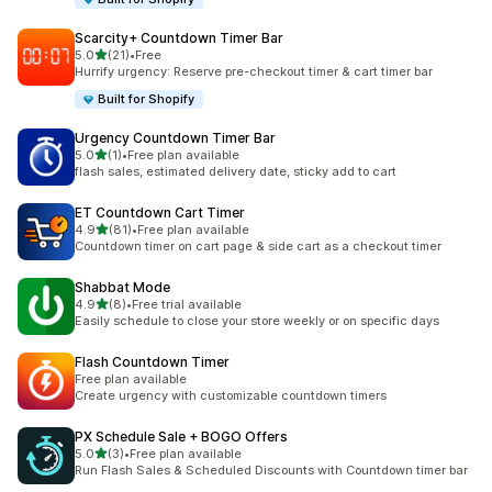
Scarcity+ Countdown Timer Bar
5つ星中
5.0
(21)
•
Free
合計レビュー数：21件
Hurrify urgency: Reserve pre-checkout timer & cart timer bar
Built for Shopify
Urgency Countdown Timer Bar
5つ星中
5.0
(1)
•
Free plan available
合計レビュー数：1件
flash sales, estimated delivery date, sticky add to cart
ET Countdown Cart Timer
5つ星中
4.9
(81)
•
Free plan available
合計レビュー数：81件
Countdown timer on cart page & side cart as a checkout timer
Shabbat Mode
5つ星中
4.9
(8)
•
Free trial available
合計レビュー数：8件
Easily schedule to close your store weekly or on specific days
Flash Countdown Timer
Free plan available
Create urgency with customizable countdown timers
PX Schedule Sale + BOGO Offers
5つ星中
5.0
(3)
•
Free plan available
合計レビュー数：3件
Run Flash Sales & Scheduled Discounts with Countdown timer bar