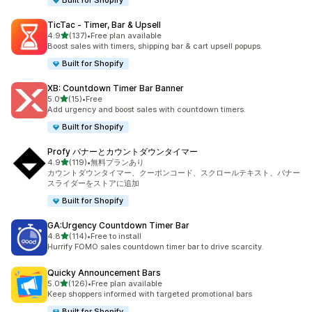
Built for Shopify
TicTac ‑ Timer, Bar & Upsell
5つ星中
4.9
(137)
•
Free plan available
合計レビュー数：137件
Boost sales with timers, shipping bar & cart upsell popups.
Built for Shopify
XB: Countdown Timer Bar Banner
5つ星中
5.0
(15)
•
Free
合計レビュー数：15件
Add urgency and boost sales with countdown timers.
Built for Shopify
Profy バナーとカウントダウンタイマー
5つ星中
4.9
(119)
•
無料プランあり
合計レビュー数：119件
カウントダウンタイマー、クーポンコード、スクロールテキスト、バナー
スライダーをストアに追加
Built for Shopify
GA:Urgency Countdown Timer Bar
5つ星中
4.8
(114)
•
Free to install
合計レビュー数：114件
Hurrify FOMO sales countdown timer bar to drive scarcity.
Quicky Announcement Bars
5つ星中
5.0
(126)
•
Free plan available
合計レビュー数：126件
Keep shoppers informed with targeted promotional bars
Built for Shopify