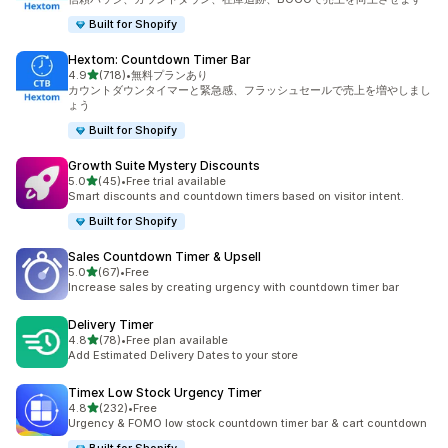
Built for Shopify
Hextom: Countdown Timer Bar
5つ星中
4.9
(718)
•
無料プランあり
合計レビュー数：718件
カウントダウンタイマーと緊急感、フラッシュセールで売上を増やしまし
ょう
Built for Shopify
Growth Suite Mystery Discounts
5つ星中
5.0
(45)
•
Free trial available
合計レビュー数：45件
Smart discounts and countdown timers based on visitor intent.
Built for Shopify
Sales Countdown Timer & Upsell
5つ星中
5.0
(67)
•
Free
合計レビュー数：67件
Increase sales by creating urgency with countdown timer bar
Delivery Timer
5つ星中
4.8
(78)
•
Free plan available
合計レビュー数：78件
Add Estimated Delivery Dates to your store
Timex Low Stock Urgency Timer
5つ星中
4.8
(232)
•
Free
合計レビュー数：232件
Urgency & FOMO low stock countdown timer bar & cart countdown