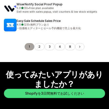
WiserNotify Social Proof Popup
5つ星中
5.0
(9)
•
Free plan available
合計レビュー数：9件
Sell more with sales popup, visit counters & low stock widgets
Easy:Sale Schedule Sales Price
5つ星中
4.5
(23)
•
無料プランあり
合計レビュー数：23件
一括価格エディターとセール予約機能で売上を最大化
1
2
3
4
8
使ってみたいアプリがあり
ましたか？
Shopifyを3日間無料でお試しください