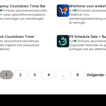
gency Countdown Timer Bar
Afteltimer voor winke
van 5 sterren
van 5 sterren
(1)
•
Gratis abonnement beschikbaar
4,9
(81)
•
ecensies in totaal
81 recensies in totaal
sh-sales, geschatte bezorgdatum,
Afteltimer voor
cky toevoegen aan winkelwagen
winkelwagenreservering o
te verhogen
ash Countdown Timer
PX Schedule Sale + Bu
van 5 sterren
tis abonnement beschikbaar
5,0
(3)
•
3 recensies in totaal
ëer urgentie met aanpasbare
Organiseer flashsales en 
eltimers
kortingen met een afteltim
Volgende
1
2
3
4
…
8