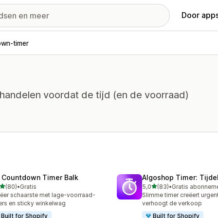
Door apps
wn-timer
 handelen voordat de tijd (en de voorraad)
 Countdown Timer Balk
Algoshop Timer: Tijdel
van 5 sterren
van 5 sterren
(80)
•
Gratis
5,0
(83)
•
recensies in totaal
83 recensies in totaal
ëer schaarste met lage-voorraad-
Slimme timer creëert urgen
lers en sticky winkelwag
verhoogt de verkoop
Built for Shopify
Built for Shopify