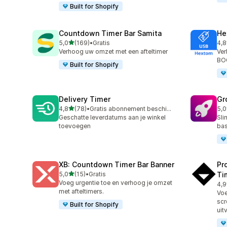
Built for Shopify
Countdown Timer Bar Samita
He
van 5 sterren
5,0
(169)
•
Gratis
4,8
169 recensies in totaal
143
Verhoog uw omzet met een afteltimer
Ver
BOG
Built for Shopify
Delivery Timer
Gr
van 5 sterren
4,8
(78)
•
Gratis abonnement beschikbaar
5,0
78 recensies in totaal
45 
Geschatte leverdatums aan je winkel
Sli
toevoegen
bas
XB: Countdown Timer Bar Banner
Pr
van 5 sterren
5,0
(15)
•
Gratis
Ti
15 recensies in totaal
Voeg urgentie toe en verhoog je omzet
4,9
119
met afteltimers.
Voe
scr
Built for Shopify
uit