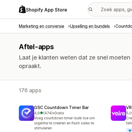
Shopify App Store
Marketing en conversie
Upselling en bundels
Countdo
Aftel-apps
Laat je klanten weten dat ze snel moeten
opraakt.
176 apps
GSC Countdown Timer Bar
VR
van 5 sterren
4,9
(474)
•
Gratis
5,0
474 recensies in totaal
80 
Voeg countdown timer-balk toe om
Cre
urgentie te creëren en flash sales te
tel
stimuleren