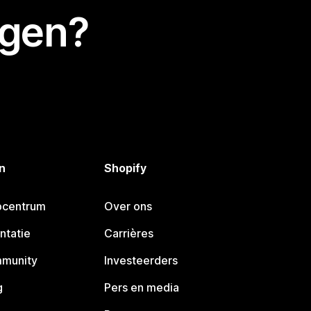
egen?
n
Shopify
pcentrum
Over ons
ntatie
Carrières
mmunity
Investeerders
g
Pers en media