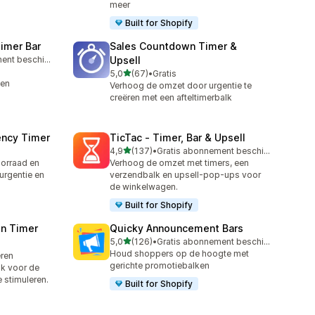
meer
Built for Shopify
imer Bar
Sales Countdown Timer &
Gratis abonnement beschikbaar
Upsell
van 5 sterren
5,0
(67)
•
Gratis
67 recensies in totaal
 en
Verhoog de omzet door urgentie te
creëren met een afteltimerbalk
ency Timer
TicTac ‑ Timer, Bar & Upsell
van 5 sterren
4,9
(137)
•
Gratis abonnement beschikbaar
137 recensies in totaal
oorraad en
Verhoog de omzet met timers, een
urgentie en
verzendbalk en upsell-pop-ups voor
de winkelwagen.
Built for Shopify
n Timer
Quicky Announcement Bars
van 5 sterren
5,0
(126)
•
Gratis abonnement beschikbaar
126 recensies in totaal
Houd shoppers op de hoogte met
eren
gerichte promotiebalken
lk voor de
 stimuleren.
Built for Shopify