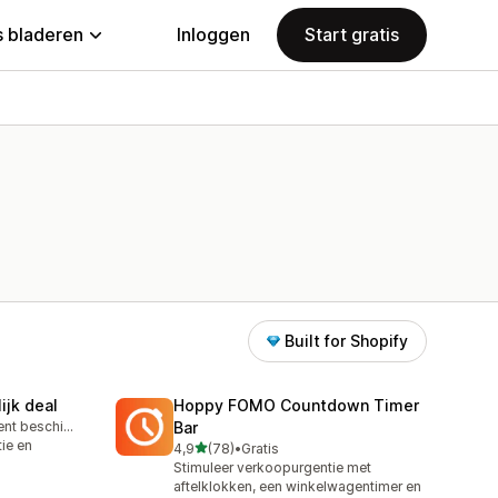
 bladeren
Inloggen
Start gratis
Built for Shopify
ijk deal
Hoppy FOMO Countdown Timer
Gratis abonnement beschikbaar
Bar
tie en
van 5 sterren
4,9
(78)
•
Gratis
78 recensies in totaal
Stimuleer verkoopurgentie met
aftelklokken, een winkelwagentimer en