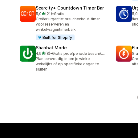
Scarcity+ Countdown Timer Bar
Ur
van 5 sterren
5,0
(21)
•
Gratis
5,0
21 recensies in totaal
1 r
Creëer urgentie: pre-checkout-timer
fla
voor reserveren en
sti
winkelwagentimerbalk
Built for Shopify
Shabbat Mode
Fl
van 5 sterren
4,9
(8)
•
Gratis proefperiode beschikbaar
Gra
8 recensies in totaal
Plan eenvoudig in om je winkel
Cre
wekelijks of op specifieke dagen te
aft
sluiten