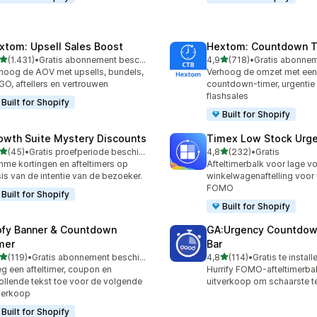
xtom: Upsell Sales Boost
Hextom: Countdown T
van 5 sterren
van 5 sterren
(1.431)
•
Gratis abonnement beschikbaar
4,9
(718)
•
1 recensies in totaal
718 recensies in totaal
hoog de AOV met upsells, bundels,
Verhoog de omzet met een
O, aftellers en vertrouwen
countdown-timer, urgentie
flashsales
Built for Shopify
Built for Shopify
owth Suite Mystery Discounts
Timex Low Stock Urg
van 5 sterren
van 5 sterren
(45)
•
Gratis proefperiode beschikbaar
4,8
(232)
•
Gratis
recensies in totaal
232 recensies in totaal
mme kortingen en afteltimers op
Afteltimerbalk voor lage v
is van de intentie van de bezoeker.
winkelwagenaftelling voor 
FOMO
Built for Shopify
Built for Shopify
ofy Banner & Countdown
GA:Urgency Countdow
mer
Bar
van 5 sterren
van 5 sterren
(119)
•
Gratis abonnement beschikbaar
4,8
(114)
•
Gratis te install
 recensies in totaal
114 recensies in totaal
g een afteltimer, coupon en
Hurrify FOMO-afteltimerba
ollende tekst toe voor de volgende
uitverkoop om schaarste te
verkoop
Built for Shopify