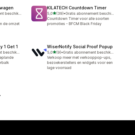
lwagen
KILATECH Countdown Timer
van 5 sterren
Gratis abonnement beschikbaar
5,0
(39)
•
Gratis abonnement beschikbaar
39 recensies in totaal
Countdown Timer voor alle soorten
m de omzet
promoties - BFCM Black Friday
y 1 Get 1
WiserNotify Social Proof Popup
van 5 sterren
Gratis abonnement beschikbaar
5,0
(9)
•
Gratis abonnement beschikbaar
9 recensies in totaal
geplande
Verkoop meer met verkooppop-ups,
erbalk
bezoekerstellers en widgets voor een
lage voorraad