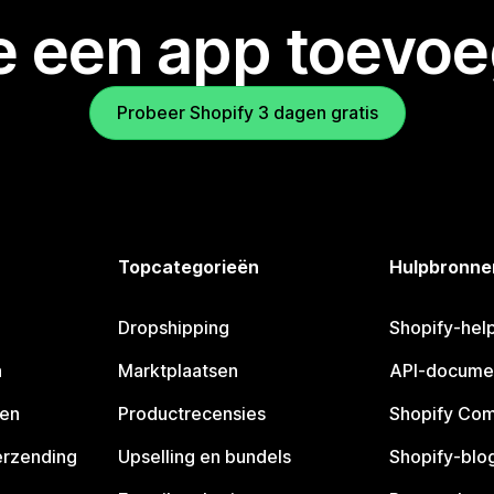
je een app toevo
Probeer Shopify 3 dagen gratis
Topcategorieën
Hulpbronne
Dropshipping
Shopify-hel
n
Marktplaatsen
API-docume
pen
Productrecensies
Shopify Co
erzending
Upselling en bundels
Shopify-blo