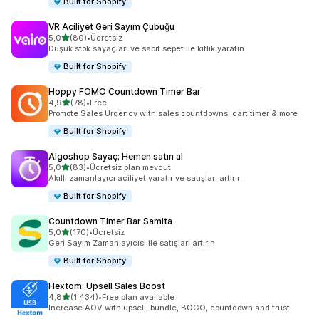
Built for Shopify
VR Aciliyet Geri Sayım Çubuğu
5 yıldız üzerinden
5,0
(80)
•
Ücretsiz
toplam 80 değerlendirme
Düşük stok sayaçları ve sabit sepet ile kıtlık yaratın
Built for Shopify
Hoppy FOMO Countdown Timer Bar
5 yıldız üzerinden
4,9
(78)
•
Free
toplam 78 değerlendirme
Promote Sales Urgency with sales countdowns, cart timer & more
Built for Shopify
Algoshop Sayaç: Hemen satın al
5 yıldız üzerinden
5,0
(83)
•
Ücretsiz plan mevcut
toplam 83 değerlendirme
Akıllı zamanlayıcı aciliyet yaratır ve satışları artırır
Built for Shopify
Countdown Timer Bar Samita
5 yıldız üzerinden
5,0
(170)
•
Ücretsiz
toplam 170 değerlendirme
Geri Sayım Zamanlayıcısı ile satışları artırın
Built for Shopify
Hextom: Upsell Sales Boost
5 yıldız üzerinden
4,8
(1.434)
•
Free plan available
toplam 1434 değerlendirme
Increase AOV with upsell, bundle, BOGO, countdown and trust