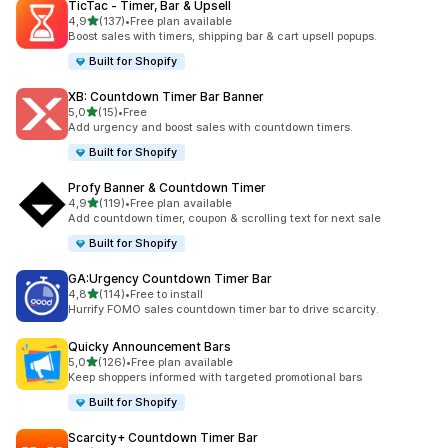
TicTac ‑ Timer, Bar & Upsell
5 yıldız üzerinden
4,9
(137)
•
Free plan available
toplam 137 değerlendirme
Boost sales with timers, shipping bar & cart upsell popups.
Built for Shopify
XB: Countdown Timer Bar Banner
5 yıldız üzerinden
5,0
(15)
•
Free
toplam 15 değerlendirme
Add urgency and boost sales with countdown timers.
Built for Shopify
Profy Banner & Countdown Timer
5 yıldız üzerinden
4,9
(119)
•
Free plan available
toplam 119 değerlendirme
Add countdown timer, coupon & scrolling text for next sale
Built for Shopify
GA:Urgency Countdown Timer Bar
5 yıldız üzerinden
4,8
(114)
•
Free to install
toplam 114 değerlendirme
Hurrify FOMO sales countdown timer bar to drive scarcity.
Quicky Announcement Bars
5 yıldız üzerinden
5,0
(126)
•
Free plan available
toplam 126 değerlendirme
Keep shoppers informed with targeted promotional bars
Built for Shopify
Scarcity+ Countdown Timer Bar