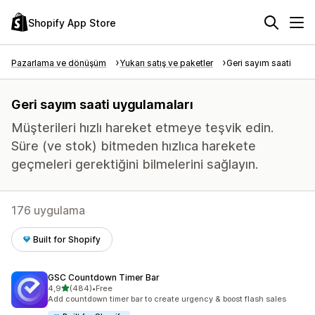
Shopify App Store
Pazarlama ve dönüşüm
Yukarı satış ve paketler
Geri sayım saati
Geri sayım saati uygulamaları
Müşterileri hızlı hareket etmeye teşvik edin.
Süre (ve stok) bitmeden hızlıca harekete
geçmeleri gerektiğini bilmelerini sağlayın.
176 uygulama
Built for Shopify
GSC Countdown Timer Bar
5 yıldız üzerinden
4,9
(484)
•
Free
toplam 484 değerlendirme
Add countdown timer bar to create urgency & boost flash sales