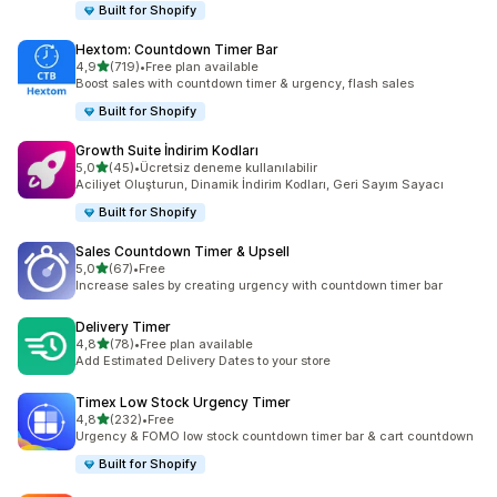
Built for Shopify
Hextom: Countdown Timer Bar
5 yıldız üzerinden
4,9
(719)
•
Free plan available
toplam 719 değerlendirme
Boost sales with countdown timer & urgency, flash sales
Built for Shopify
Growth Suite İndirim Kodları
5 yıldız üzerinden
5,0
(45)
•
Ücretsiz deneme kullanılabilir
toplam 45 değerlendirme
Aciliyet Oluşturun, Dinamik İndirim Kodları, Geri Sayım Sayacı
Built for Shopify
Sales Countdown Timer & Upsell
5 yıldız üzerinden
5,0
(67)
•
Free
toplam 67 değerlendirme
Increase sales by creating urgency with countdown timer bar
Delivery Timer
5 yıldız üzerinden
4,8
(78)
•
Free plan available
toplam 78 değerlendirme
Add Estimated Delivery Dates to your store
Timex Low Stock Urgency Timer
5 yıldız üzerinden
4,8
(232)
•
Free
toplam 232 değerlendirme
Urgency & FOMO low stock countdown timer bar & cart countdown
Built for Shopify