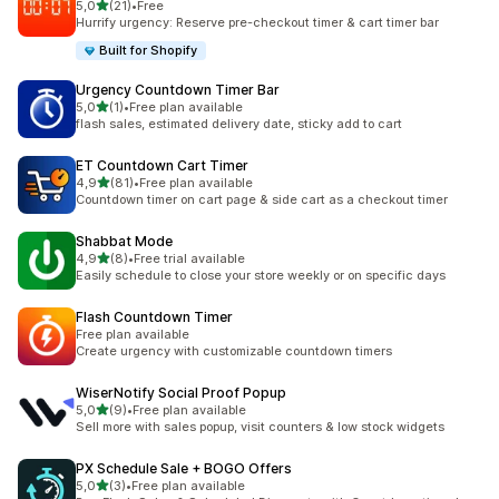
5 yıldız üzerinden
5,0
(21)
•
Free
toplam 21 değerlendirme
Hurrify urgency: Reserve pre-checkout timer & cart timer bar
Built for Shopify
Urgency Countdown Timer Bar
5 yıldız üzerinden
5,0
(1)
•
Free plan available
toplam 1 değerlendirme
flash sales, estimated delivery date, sticky add to cart
ET Countdown Cart Timer
5 yıldız üzerinden
4,9
(81)
•
Free plan available
toplam 81 değerlendirme
Countdown timer on cart page & side cart as a checkout timer
Shabbat Mode
5 yıldız üzerinden
4,9
(8)
•
Free trial available
toplam 8 değerlendirme
Easily schedule to close your store weekly or on specific days
Flash Countdown Timer
Free plan available
Create urgency with customizable countdown timers
WiserNotify Social Proof Popup
5 yıldız üzerinden
5,0
(9)
•
Free plan available
toplam 9 değerlendirme
Sell more with sales popup, visit counters & low stock widgets
PX Schedule Sale + BOGO Offers
5 yıldız üzerinden
5,0
(3)
•
Free plan available
toplam 3 değerlendirme