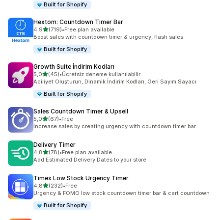
Built for Shopify
Hextom: Countdown Timer Bar
5 yıldız üzerinden
4,9
(719)
•
Free plan available
toplam 719 değerlendirme
Boost sales with countdown timer & urgency, flash sales
Built for Shopify
Growth Suite İndirim Kodları
5 yıldız üzerinden
5,0
(45)
•
Ücretsiz deneme kullanılabilir
toplam 45 değerlendirme
Aciliyet Oluşturun, Dinamik İndirim Kodları, Geri Sayım Sayacı
Built for Shopify
Sales Countdown Timer & Upsell
5 yıldız üzerinden
5,0
(67)
•
Free
toplam 67 değerlendirme
Increase sales by creating urgency with countdown timer bar
Delivery Timer
5 yıldız üzerinden
4,8
(78)
•
Free plan available
toplam 78 değerlendirme
Add Estimated Delivery Dates to your store
Timex Low Stock Urgency Timer
5 yıldız üzerinden
4,8
(232)
•
Free
toplam 232 değerlendirme
Urgency & FOMO low stock countdown timer bar & cart countdown
Built for Shopify