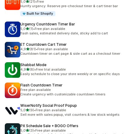
5 yıldız üzerinden
5,0
(21)
•
Free
toplam 21 değerlendirme
Hurrify urgency: Reserve pre-checkout timer & cart timer bar
Built for Shopify
Urgency Countdown Timer Bar
5 yıldız üzerinden
5,0
(1)
•
Free plan available
toplam 1 değerlendirme
flash sales, estimated delivery date, sticky add to cart
ET Countdown Cart Timer
5 yıldız üzerinden
4,9
(81)
•
Free plan available
toplam 81 değerlendirme
Countdown timer on cart page & side cart as a checkout timer
Shabbat Mode
5 yıldız üzerinden
4,9
(8)
•
Free trial available
toplam 8 değerlendirme
Easily schedule to close your store weekly or on specific days
Flash Countdown Timer
Free plan available
Create urgency with customizable countdown timers
WiserNotify Social Proof Popup
5 yıldız üzerinden
5,0
(9)
•
Free plan available
toplam 9 değerlendirme
Sell more with sales popup, visit counters & low stock widgets
PX Schedule Sale + BOGO Offers
5 yıldız üzerinden
5,0
(3)
•
Free plan available
toplam 3 değerlendirme