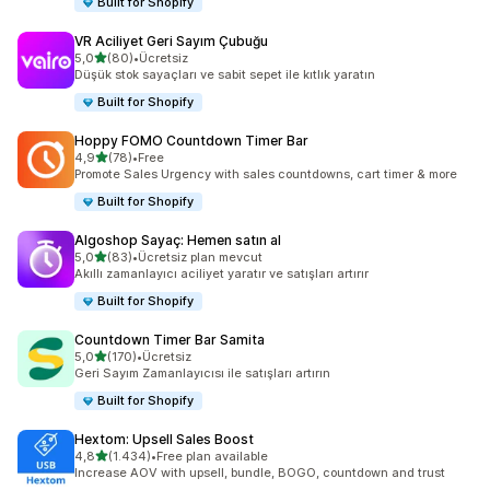
Built for Shopify
VR Aciliyet Geri Sayım Çubuğu
5 yıldız üzerinden
5,0
(80)
•
Ücretsiz
toplam 80 değerlendirme
Düşük stok sayaçları ve sabit sepet ile kıtlık yaratın
Built for Shopify
Hoppy FOMO Countdown Timer Bar
5 yıldız üzerinden
4,9
(78)
•
Free
toplam 78 değerlendirme
Promote Sales Urgency with sales countdowns, cart timer & more
Built for Shopify
Algoshop Sayaç: Hemen satın al
5 yıldız üzerinden
5,0
(83)
•
Ücretsiz plan mevcut
toplam 83 değerlendirme
Akıllı zamanlayıcı aciliyet yaratır ve satışları artırır
Built for Shopify
Countdown Timer Bar Samita
5 yıldız üzerinden
5,0
(170)
•
Ücretsiz
toplam 170 değerlendirme
Geri Sayım Zamanlayıcısı ile satışları artırın
Built for Shopify
Hextom: Upsell Sales Boost
5 yıldız üzerinden
4,8
(1.434)
•
Free plan available
toplam 1434 değerlendirme
Increase AOV with upsell, bundle, BOGO, countdown and trust