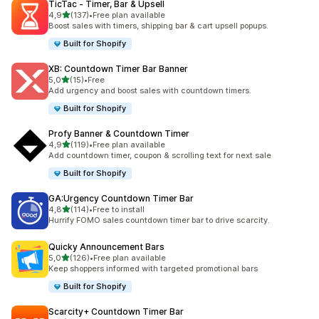
TicTac ‑ Timer, Bar & Upsell
5 yıldız üzerinden
4,9
(137)
•
Free plan available
toplam 137 değerlendirme
Boost sales with timers, shipping bar & cart upsell popups.
Built for Shopify
XB: Countdown Timer Bar Banner
5 yıldız üzerinden
5,0
(15)
•
Free
toplam 15 değerlendirme
Add urgency and boost sales with countdown timers.
Built for Shopify
Profy Banner & Countdown Timer
5 yıldız üzerinden
4,9
(119)
•
Free plan available
toplam 119 değerlendirme
Add countdown timer, coupon & scrolling text for next sale
Built for Shopify
GA:Urgency Countdown Timer Bar
5 yıldız üzerinden
4,8
(114)
•
Free to install
toplam 114 değerlendirme
Hurrify FOMO sales countdown timer bar to drive scarcity.
Quicky Announcement Bars
5 yıldız üzerinden
5,0
(126)
•
Free plan available
toplam 126 değerlendirme
Keep shoppers informed with targeted promotional bars
Built for Shopify
Scarcity+ Countdown Timer Bar