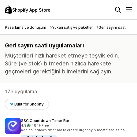
Shopify App Store
Pazarlama ve dönüşüm
Yukarı satış ve paketler
Geri sayım saati
Geri sayım saati uygulamaları
Müşterileri hızlı hareket etmeye teşvik edin.
Süre (ve stok) bitmeden hızlıca harekete
geçmeleri gerektiğini bilmelerini sağlayın.
176 uygulama
Built for Shopify
GSC Countdown Timer Bar
5 yıldız üzerinden
4,9
(484)
•
Free
toplam 484 değerlendirme
Add countdown timer bar to create urgency & boost flash sales