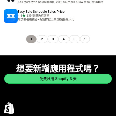
Sell more with sales popup, visit counters & low stock widgets
Easy:Sale Schedule Sales Price
滿分 5 顆星
4.5
(23)
•
提供免費方案
共有 23 則評價
批次價格編輯器+促銷排程工具,讓銷售最大化
1
2
3
4
8
想要新增應用程式嗎？
免費試用 Shopify 3 天