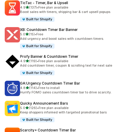
TicTac ‑ Timer, Bar & Upsell
滿分 5 顆星
4.9
(137)
•
Free plan available
共有 137 則評價
Boost sales with timers, shipping bar & cart upsell popups.
Built for Shopify
XB: Countdown Timer Bar Banner
滿分 5 顆星
5.0
(15)
•
Free
共有 15 則評價
Add urgency and boost sales with countdown timers.
Built for Shopify
Profy Banner & Countdown Timer
滿分 5 顆星
4.9
(119)
•
Free plan available
共有 119 則評價
Add countdown timer, coupon & scrolling text for next sale
Built for Shopify
GA:Urgency Countdown Timer Bar
滿分 5 顆星
4.8
(114)
•
Free to install
共有 114 則評價
Hurrify FOMO sales countdown timer bar to drive scarcity.
Quicky Announcement Bars
滿分 5 顆星
5.0
(126)
•
Free plan available
共有 126 則評價
Keep shoppers informed with targeted promotional bars
Built for Shopify
Scarcity+ Countdown Timer Bar