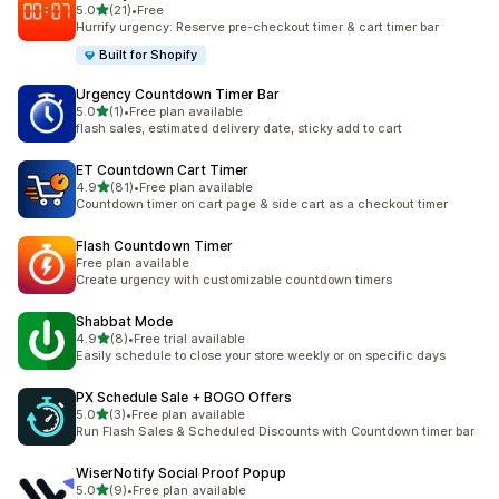
滿分 5 顆星
5.0
(21)
•
Free
共有 21 則評價
Hurrify urgency: Reserve pre-checkout timer & cart timer bar
Built for Shopify
Urgency Countdown Timer Bar
滿分 5 顆星
5.0
(1)
•
Free plan available
共有 1 則評價
flash sales, estimated delivery date, sticky add to cart
ET Countdown Cart Timer
滿分 5 顆星
4.9
(81)
•
Free plan available
共有 81 則評價
Countdown timer on cart page & side cart as a checkout timer
Flash Countdown Timer
Free plan available
Create urgency with customizable countdown timers
Shabbat Mode
滿分 5 顆星
4.9
(8)
•
Free trial available
共有 8 則評價
Easily schedule to close your store weekly or on specific days
PX Schedule Sale + BOGO Offers
滿分 5 顆星
5.0
(3)
•
Free plan available
共有 3 則評價
Run Flash Sales & Scheduled Discounts with Countdown timer bar
WiserNotify Social Proof Popup
滿分 5 顆星
5.0
(9)
•
Free plan available
共有 9 則評價