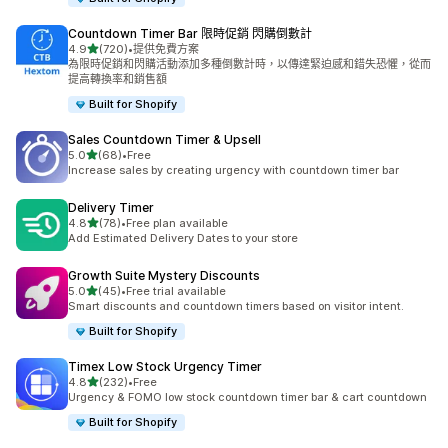
Countdown Timer Bar 限時促銷 閃購倒數計
滿分 5 顆星
4.9
(720)
•
提供免費方案
共有 720 則評價
為限時促銷和閃購活動添加多種倒數計時，以傳達緊迫感和錯失恐懼，從而
提高轉換率和銷售額
Built for Shopify
Sales Countdown Timer & Upsell
滿分 5 顆星
5.0
(68)
•
Free
共有 68 則評價
Increase sales by creating urgency with countdown timer bar
Delivery Timer
滿分 5 顆星
4.8
(78)
•
Free plan available
共有 78 則評價
Add Estimated Delivery Dates to your store
Growth Suite Mystery Discounts
滿分 5 顆星
5.0
(45)
•
Free trial available
共有 45 則評價
Smart discounts and countdown timers based on visitor intent.
Built for Shopify
Timex Low Stock Urgency Timer
滿分 5 顆星
4.8
(232)
•
Free
共有 232 則評價
Urgency & FOMO low stock countdown timer bar & cart countdown
Built for Shopify