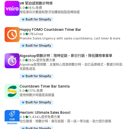
VR 緊迫感倒數計時條
滿分 5 顆星
5.0
(81)
•
免費
共有 81 則評價
用低庫存計數器和懸浮加購按鈕製造稀缺感
Built for Shopify
Hoppy FOMO Countdown Timer Bar
滿分 5 顆星
4.9
(78)
•
Free
共有 78 則評價
Promote Sales Urgency with sales countdowns, cart timer & more
Built for Shopify
Algoshop倒數計時：限時促銷，節日行銷，降低購物車棄單
滿分 5 顆星
5.0
(83)
•
提供免費方案
共有 83 則評價
Algoshop智慧倒數：支援核心頁面倒數計時、自訂品牌樣式，數據分析助
攻銷售成長
Built for Shopify
Countdown Timer Bar Samita
滿分 5 顆星
5.0
(171)
•
免費
共有 171 則評價
使用倒數計時器提高銷量
Built for Shopify
Hextom: Ultimate Sales Boost
滿分 5 顆星
4.8
(1,434)
•
提供免費方案
共有 1434 則評價
信任徽章、倒數計時、庫存追蹤、買一送一等功能，助力提升銷售
Built for Shopify