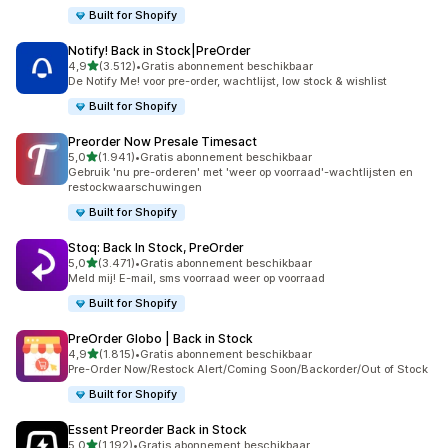
Built for Shopify
Notify! Back in Stock|PreOrder
van 5 sterren
4,9
(3.512)
•
Gratis abonnement beschikbaar
3512 recensies in totaal
De Notify Me! voor pre-order, wachtlijst, low stock & wishlist
Built for Shopify
Preorder Now Presale Timesact
van 5 sterren
5,0
(1.941)
•
Gratis abonnement beschikbaar
1941 recensies in totaal
Gebruik 'nu pre-orderen' met 'weer op voorraad'-wachtlijsten en
restockwaarschuwingen
Built for Shopify
Stoq: Back In Stock, PreOrder
van 5 sterren
5,0
(3.471)
•
Gratis abonnement beschikbaar
3471 recensies in totaal
Meld mij! E-mail, sms voorraad weer op voorraad
Built for Shopify
PreOrder Globo | Back in Stock
van 5 sterren
4,9
(1.815)
•
Gratis abonnement beschikbaar
1815 recensies in totaal
Pre-Order Now/Restock Alert/Coming Soon/Backorder/Out of Stock
Built for Shopify
Essent Preorder Back in Stock
van 5 sterren
5,0
(1.192)
•
Gratis abonnement beschikbaar