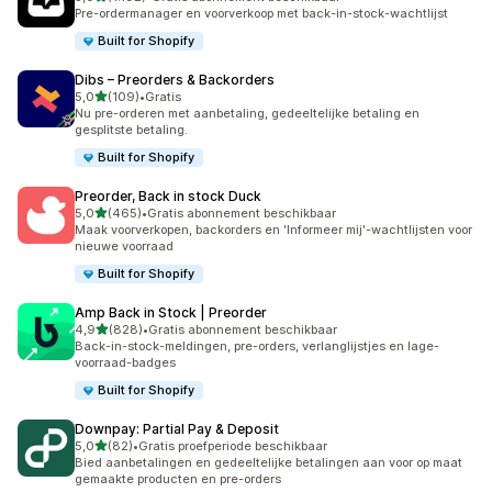
1192 recensies in totaal
Pre-ordermanager en voorverkoop met back-in-stock-wachtlijst
Built for Shopify
Dibs – Preorders & Backorders
van 5 sterren
5,0
(109)
•
Gratis
109 recensies in totaal
Nu pre-orderen met aanbetaling, gedeeltelijke betaling en
gesplitste betaling.
Built for Shopify
Preorder, Back in stock Duck
van 5 sterren
5,0
(465)
•
Gratis abonnement beschikbaar
465 recensies in totaal
Maak voorverkopen, backorders en 'Informeer mij'-wachtlijsten voor
nieuwe voorraad
Built for Shopify
Amp Back in Stock | Preorder
van 5 sterren
4,9
(828)
•
Gratis abonnement beschikbaar
828 recensies in totaal
Back-in-stock-meldingen, pre-orders, verlanglijstjes en lage-
voorraad-badges
Built for Shopify
Downpay: Partial Pay & Deposit
van 5 sterren
5,0
(82)
•
Gratis proefperiode beschikbaar
82 recensies in totaal
Bied aanbetalingen en gedeeltelijke betalingen aan voor op maat
gemaakte producten en pre-orders