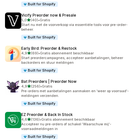
Built for Shopify
Vicify Preorder now & Presale
van 5 sterren
5,0
(40)
•
Gratis
40 recensies in totaal
Start nu met de voorverkoop via essentiële tools voor pre-order-
beheer.
Built for Shopify
Early Bird: Preorder & Restock
van 5 sterren
4,9
(69)
•
Gratis abonnement beschikbaar
69 recensies in totaal
Start preordercampagnes, accepteer aanbetalingen, beheer
backorders en stuur meldingen
Built for Shopify
Bat Preorders | Preorder Now
van 5 sterren
4,9
(256)
•
Gratis
256 recensies in totaal
Pre-orders met aanbetalingen aanmaken en 'weer op voorraad'-
meldingen verzenden.
Built for Shopify
EZ Preorder & Back In Stock
van 5 sterren
4,6
(136)
•
Gratis abonnement beschikbaar
136 recensies in totaal
Accepteer nu pre-orders of schakel 'Waarschuw mij'-
voorraadmeldingen in
Built for Shopify