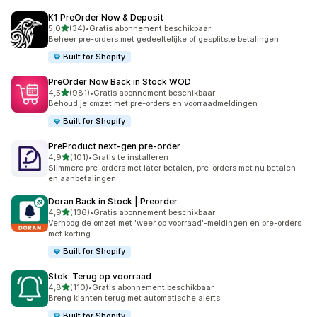
K1 PreOrder Now & Deposit
van 5 sterren
5,0
(34)
•
Gratis abonnement beschikbaar
34 recensies in totaal
Beheer pre-orders met gedeeltelijke of gesplitste betalingen
Built for Shopify
PreOrder Now Back in Stock WOD
van 5 sterren
4,5
(981)
•
Gratis abonnement beschikbaar
981 recensies in totaal
Behoud je omzet met pre-orders en voorraadmeldingen
Built for Shopify
PreProduct next‑gen pre‑order
van 5 sterren
4,9
(101)
•
Gratis te installeren
101 recensies in totaal
Slimmere pre-orders met later betalen, pre-orders met nu betalen
en aanbetalingen
Doran Back in Stock | Preorder
van 5 sterren
4,9
(136)
•
Gratis abonnement beschikbaar
136 recensies in totaal
Verhoog de omzet met 'weer op voorraad'-meldingen en pre-orders
met korting
Built for Shopify
Stok: Terug op voorraad
van 5 sterren
4,8
(110)
•
Gratis abonnement beschikbaar
110 recensies in totaal
Breng klanten terug met automatische alerts
Built for Shopify