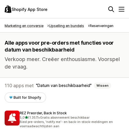
Shopify App Store
Marketing en conversie
Upselling en bundels
Reserveringen
Alle apps voor pre-orders met functies voor
datum van beschikbaarheid
Verkoop meer. Creëer enthousiasme. Voorspel
de vraag.
110 apps met
Datum van beschikbaarheid
Wissen
Built for Shopify
REZ Preorder, Back In Stock
van 5 sterren
5,0
(1.357)
•
Gratis abonnement beschikbaar
1357 recensies in totaal
Bied pre-orders, 'notify me'- en back-in-stock-meldingen en
voorraadwachtlijsten aan