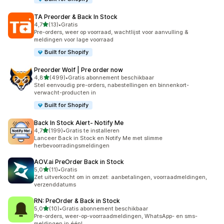
TA Preorder & Back In Stock
van 5 sterren
4,7
(13)
•
Gratis
13 recensies in totaal
Pre-orders, weer op voorraad, wachtlijst voor aanvulling &
meldingen voor lage voorraad
Built for Shopify
Preorder Wolf | Pre order now
van 5 sterren
4,8
(499)
•
Gratis abonnement beschikbaar
499 recensies in totaal
Stel eenvoudig pre-orders, nabestellingen en binnenkort-
verwacht-producten in
Built for Shopify
Back In Stock Alert‑ Notify Me
van 5 sterren
4,7
(199)
•
Gratis te installeren
199 recensies in totaal
Lanceer Back in Stock en Notify Me met slimme
herbevoorradingsmeldingen
AOV.ai PreOrder Back in Stock
van 5 sterren
5,0
(11)
•
Gratis
11 recensies in totaal
Zet uitverkocht om in omzet: aanbetalingen, voorraadmeldingen,
verzenddatums
RN: PreOrder & Back in Stock
van 5 sterren
5,0
(10)
•
Gratis abonnement beschikbaar
10 recensies in totaal
Pre-orders, weer-op-voorraadmeldingen, WhatsApp- en sms-
meldingen in één!