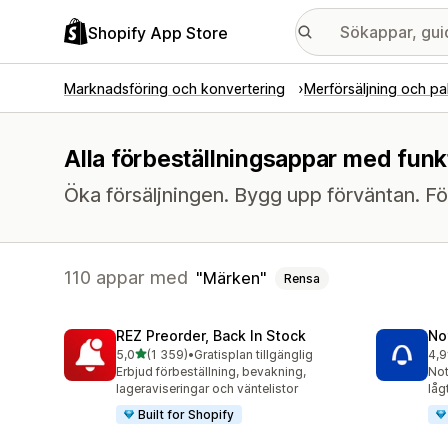
Shopify App Store
Marknadsföring och konvertering
Merförsäljning och pa
Alla förbeställningsappar med funk
Öka försäljningen. Bygg upp förväntan. Fö
110 appar med
Märken
Rensa
REZ Preorder, Back In Stock
No
av 5 stjärnor
5,0
(1 359)
•
Gratisplan tillgänglig
4,9
1359 recensioner totalt
351
Erbjud förbeställning, bevakning,
Not
lageraviseringar och väntelistor
låg
Built for Shopify