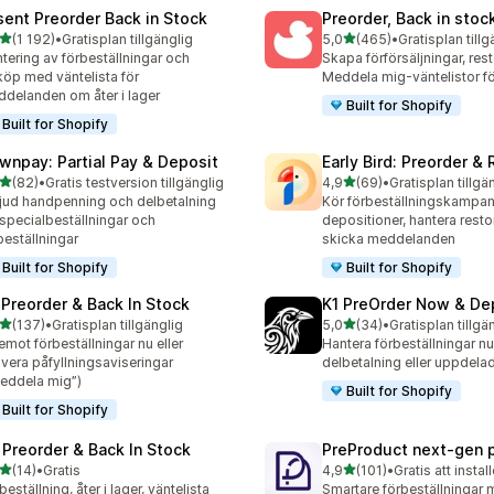
sent Preorder Back in Stock
Preorder, Back in stoc
av 5 stjärnor
av 5 stjärnor
(1 192)
•
Gratisplan tillgänglig
5,0
(465)
•
Gratisplan tillg
2 recensioner totalt
465 recensioner totalt
tering av förbeställningar och
Skapa förförsäljningar, res
köp med väntelista för
Meddela mig-väntelistor fö
delanden om åter i lager
Built for Shopify
Built for Shopify
wnpay: Partial Pay & Deposit
Early Bird: Preorder &
av 5 stjärnor
av 5 stjärnor
(82)
•
Gratis testversion tillgänglig
4,9
(69)
•
Gratisplan tillgä
recensioner totalt
69 recensioner totalt
jud handpenning och delbetalning
Kör förbeställningskampanj
 specialbeställningar och
depositioner, hantera resto
beställningar
skicka meddelanden
Built for Shopify
Built for Shopify
 Preorder & Back In Stock
K1 PreOrder Now & De
av 5 stjärnor
av 5 stjärnor
(137)
•
Gratisplan tillgänglig
5,0
(34)
•
Gratisplan tillgä
 recensioner totalt
34 recensioner totalt
emot förbeställningar nu eller
Hantera förbeställningar n
ivera påfyllningsaviseringar
delbetalning eller uppdela
eddela mig”)
Built for Shopify
Built for Shopify
 Preorder & Back In Stock
PreProduct next‑gen 
av 5 stjärnor
av 5 stjärnor
(14)
•
Gratis
4,9
(101)
•
Gratis att instal
recensioner totalt
101 recensioner totalt
beställning, åter i lager, väntelista
Smartare förbeställningar 