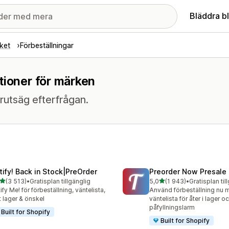
Bläddra b
ket
Förbeställningar
tioner för märken
rutsäg efterfrågan.
tify! Back in Stock|PreOrder
Preorder Now Presale
av 5 stjärnor
av 5 stjärnor
(3 513)
•
Gratisplan tillgänglig
5,0
(1 943)
•
Gratisplan til
3 recensioner totalt
1943 recensioner totalt
ify Me! för förbeställning, väntelista,
Använd förbeställning nu 
t lager & önskel
väntelista för åter i lager o
påfyllningslarm
Built for Shopify
Built for Shopify