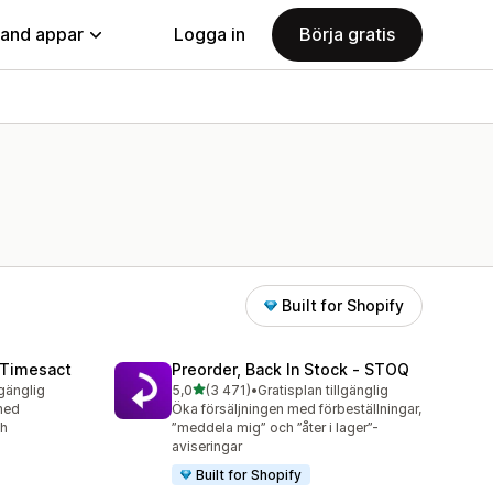
land appar
Logga in
Börja gratis
Built for Shopify
 Timesact
Preorder, Back In Stock ‑ STOQ
av 5 stjärnor
lgänglig
5,0
(3 471)
•
Gratisplan tillgänglig
3471 recensioner totalt
med
Öka försäljningen med förbeställningar,
ch
”meddela mig” och ”åter i lager”-
aviseringar
Built for Shopify