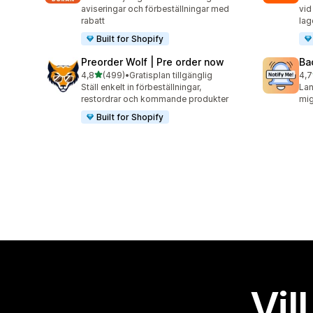
aviseringar och förbeställningar med
vid
rabatt
lag
Built for Shopify
Preorder Wolf | Pre order now
Ba
av 5 stjärnor
4,8
(499)
•
Gratisplan tillgänglig
4,7
499 recensioner totalt
199
Ställ enkelt in förbeställningar,
Lan
restordrar och kommande produkter
mig
Built for Shopify
Vil