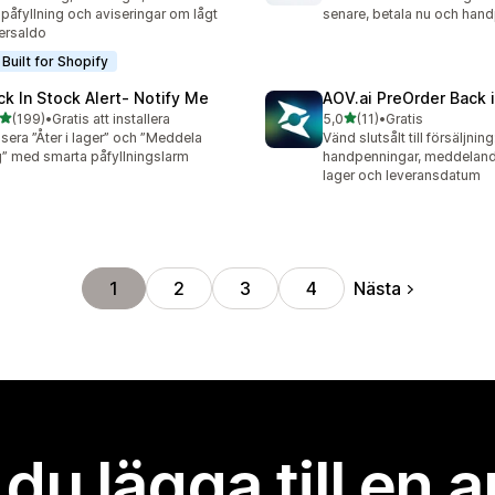
 påfyllning och aviseringar om lågt
senare, betala nu och han
ersaldo
Built for Shopify
ck In Stock Alert‑ Notify Me
AOV.ai PreOrder Back 
av 5 stjärnor
av 5 stjärnor
(199)
•
Gratis att installera
5,0
(11)
•
Gratis
 recensioner totalt
11 recensioner totalt
sera ”Åter i lager” och ”Meddela
Vänd slutsålt till försäljning
” med smarta påfyllningslarm
handpenningar, meddeland
lager och leveransdatum
Nästa
1
2
3
4
l du lägga till en 