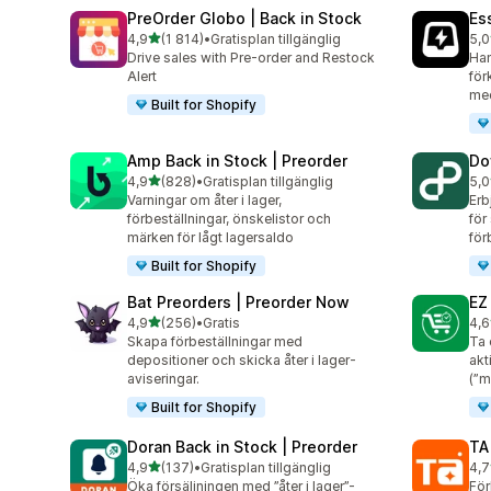
PreOrder Globo | Back in Stock
Es
av 5 stjärnor
4,9
(1 814)
•
Gratisplan tillgänglig
5,0
1814 recensioner totalt
119
Drive sales with Pre-order and Restock
Han
Alert
för
med
Built for Shopify
Amp Back in Stock | Preorder
Do
av 5 stjärnor
4,9
(828)
•
Gratisplan tillgänglig
5,0
828 recensioner totalt
82 
Varningar om åter i lager,
Erb
förbeställningar, önskelistor och
för
märken för lågt lagersaldo
för
Built for Shopify
Bat Preorders | Preorder Now
EZ
av 5 stjärnor
4,9
(256)
•
Gratis
4,6
256 recensioner totalt
137
Skapa förbeställningar med
Ta 
depositioner och skicka åter i lager-
akt
aviseringar.
(”m
Built for Shopify
Doran Back in Stock | Preorder
TA
av 5 stjärnor
4,9
(137)
•
Gratisplan tillgänglig
4,7
137 recensioner totalt
14 
Öka försäljningen med ”åter i lager”-
För