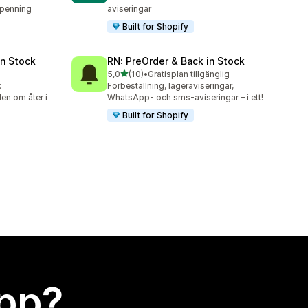
dpenning
aviseringar
Built for Shopify
in Stock
RN: PreOrder & Back in Stock
av 5 stjärnor
5,0
(10)
•
Gratisplan tillgänglig
10 recensioner totalt
:
Förbeställning, lageraviseringar,
en om åter i
WhatsApp- och sms-aviseringar – i ett!
Built for Shopify
app?