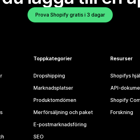
Prova Shopify gratis i 3 dagar
Toppkategorier
Resurser
r
Dropshipping
Shopifys hjä
Marknadsplatser
API-dokume
Produktomdömen
Shopify Co
s
Merförsäljning och paket
Forskning
E-postmarknadsföring
ch
SEO