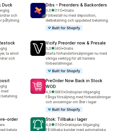
k Duck
Dibs – Preorders & Backorders
av 5 stjärnor
änglig
5,0
(111)
•
Gratis
111 recensioner totalt
tordrar och
Förbeställ nu med deposition,
r påfyllning
delbetalning och uppdelad betalning.
Built for Shopify
 Restock
Vicify Preorder now & Presale
av 5 stjärnor
nglig
5,0
(40)
•
Gratis
40 recensioner totalt
er, ta emot
Starta förhandsförsäljningen nu med
rdrar och
viktiga verktyg för att hantera
förbeställningar.
Built for Shopify
posit
PreOrder Now Back in Stock
nglig
WOD
u med
av 5 stjärnor
4,5
(981)
•
Gratisplan tillgänglig
981 recensioner totalt
d betalning
Fånga försäljning med förbeställningar
och aviseringar om åter i lager
Built for Shopify
pre‑order
Stok: Tillbaka i lager
av 5 stjärnor
lera
4,8
(110)
•
Gratisplan tillgänglig
110 recensioner totalt
med betala
Få tillbaka kunder med automatiska