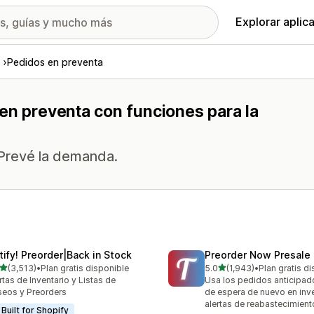
Explorar aplic
Pedidos en preventa
en preventa con funciones para la
 Prevé la demanda.
tify! Preorder|Back in Stock
Preorder Now Presale
de 5 estrellas
de 5 estrellas
(3,513)
•
Plan gratis disponible
5.0
(1,943)
•
Plan gratis d
3 reseñas en total
1943 reseñas en total
rtas de Inventario y Listas de
Usa los pedidos anticipado
eos y Preorders
de espera de nuevo en inve
alertas de reabastecimient
Built for Shopify