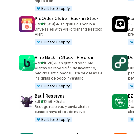
reposición
Built for Shopify
PreOrder Globo | Back in Stock
Es
de 5 estrellas
4.9
(1,814)
•
Plan gratis disponible
5.0
1814 reseñas en total
119
Drive sales with Pre-order and Restock
Aum
Alert
pre
Built for Shopify
Amp Back in Stock | Preorder
Do
de 5 estrellas
4.9
(828)
•
Plan gratis disponible
5.0
828 reseñas en total
82 
Alertas de reposición de inventario,
Ofr
pedidos anticipados, lista de deseos e
par
insignias de poco inventario
per
Built for Shopify
Bat | Reservas
EZ
de 5 estrellas
4.9
(256)
•
Gratis
4.6
256 reseñas en total
137
Recoge reservas y envía alertas
Ace
cuando haya stock de nuevo
ale
Built for Shopify