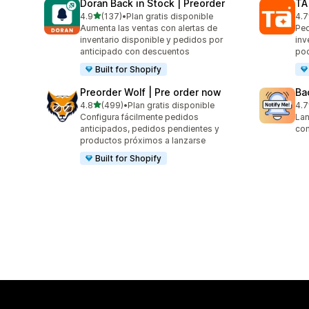
Doran Back in Stock | Preorder
TA
de 5 estrellas
4.9
(137)
•
Plan gratis disponible
4.7
137 reseñas en total
14 
Aumenta las ventas con alertas de
Ped
inventario disponible y pedidos por
inv
anticipado con descuentos
poc
Built for Shopify
Preorder Wolf | Pre order now
Ba
de 5 estrellas
4.8
(499)
•
Plan gratis disponible
4.7
499 reseñas en total
199
Configura fácilmente pedidos
Lan
anticipados, pedidos pendientes y
con
productos próximos a lanzarse
Built for Shopify