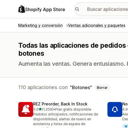
Shopify App Store
Marketing y conversión
Ventas adicionales y paquetes
Todas las aplicaciones de pedidos 
botones
Aumenta las ventas. Genera entusiasmo.
110 aplicaciones con
Botones
Borrar
REZ Preorder, Back In Stock
No
de 5 estrellas
5.0
(1,359)
•
Plan gratis disponible
4.9
1359 reseñas en total
351
Pedidos anticipados, notificaciones de
Ale
disponibilidad, alertas de nuevo en
Des
existencia y listas de espera de