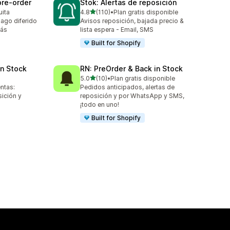
pre‑order
Stok: Alertas de reposición
de 5 estrellas
uita
4.8
(110)
•
Plan gratis disponible
110 reseñas en total
ago diferido
Avisos reposición, bajada precio &
más
lista espera - Email, SMS
Built for Shopify
in Stock
RN: PreOrder & Back in Stock
de 5 estrellas
5.0
(10)
•
Plan gratis disponible
10 reseñas en total
ntas:
Pedidos anticipados, alertas de
sición y
reposición y por WhatsApp y SMS,
¡todo en uno!
Built for Shopify