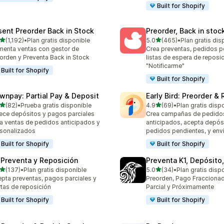
Built for Shopify
sent Preorder Back in Stock
Preorder, Back in stoc
de 5 estrellas
de 5 estrellas
(1,192)
•
Plan gratis disponible
5.0
(465)
•
Plan gratis dis
2 reseñas en total
465 reseñas en total
enta ventas con gestor de
Crea preventas, pedidos p
orden y Preventa Back in Stock
listas de espera de reposi
"Notificarme"
Built for Shopify
Built for Shopify
wnpay: Partial Pay & Deposit
Early Bird: Preorder &
de 5 estrellas
de 5 estrellas
(82)
•
Prueba gratis disponible
4.9
(69)
•
Plan gratis disp
reseñas en total
69 reseñas en total
ece depósitos y pagos parciales
Crea campañas de pedido
a ventas de pedidos anticipados y
anticipados, acepta depós
sonalizados
pedidos pendientes, y enví
Built for Shopify
Built for Shopify
 Preventa y Reposición
Preventa K1, Depósito
de 5 estrellas
de 5 estrellas
(137)
•
Plan gratis disponible
5.0
(34)
•
Plan gratis disp
 reseñas en total
34 reseñas en total
pta preventas, pagos parciales y
Preorden, Pago Fracciona
rtas de reposición
Parcial y Próximamente
Built for Shopify
Built for Shopify