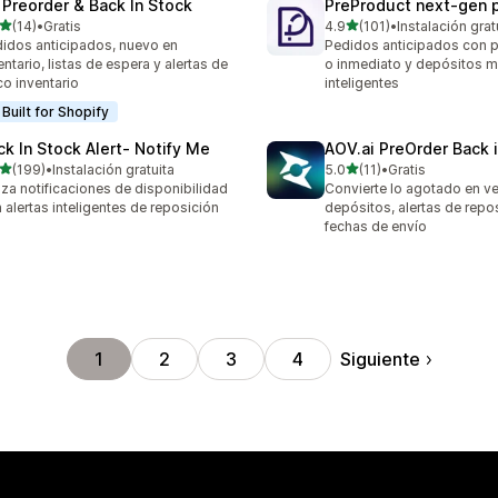
 Preorder & Back In Stock
PreProduct next‑gen 
de 5 estrellas
de 5 estrellas
(14)
•
Gratis
4.9
(101)
•
Instalación grat
reseñas en total
101 reseñas en total
idos anticipados, nuevo en
Pedidos anticipados con p
entario, listas de espera y alertas de
o inmediato y depósitos 
o inventario
inteligentes
Built for Shopify
ck In Stock Alert‑ Notify Me
AOV.ai PreOrder Back 
de 5 estrellas
de 5 estrellas
(199)
•
Instalación gratuita
5.0
(11)
•
Gratis
 reseñas en total
11 reseñas en total
za notificaciones de disponibilidad
Convierte lo agotado en ve
 alertas inteligentes de reposición
depósitos, alertas de repo
fechas de envío
Siguiente
1
2
3
4