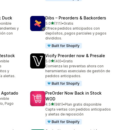
k Duck
Dibs – Preorders & Backorders
de 5 estrellas
ponible
5.0
(111)
•
Gratis
111 reseñas en total
endientes y
Ofrece pedidos anticipados con
ción con
depósitos, pagos parciales y pagos
divididos.
Built for Shopify
 Restock
Vicify Preorder now & Presale
de 5 estrellas
onible
5.0
(40)
•
Gratis
40 reseñas en total
s
Comienza las preventas ahora con
itos y
herramientas esenciales de gestión de
a alertas.
pedidos anticipados.
Built for Shopify
, Agotado
PreOrder Now Back in Stock
onible
WOD
do, Pago
de 5 estrellas
4.5
(981)
•
Plan gratis disponible
981 reseñas en total
Capta ventas con pedidos anticipados
y alertas de reposición
Built for Shopify