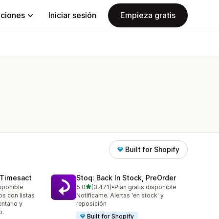
aciones
Iniciar sesión
Empieza gratis
Built for Shopify
 Timesact
Stoq: Back In Stock, PreOrder
de 5 estrellas
isponible
5.0
(3,471)
•
Plan gratis disponible
3471 reseñas en total
s con listas
Notifícame. Alertas 'en stock' y
ntario y
reposición
o.
Built for Shopify