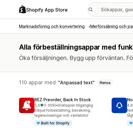
Shopify App Store
Marknadsföring och konvertering
Merförsäljning och pa
Alla förbeställningsappar med funk
Öka försäljningen. Bygg upp förväntan. Fö
110 appar med
Anpassad text
Rensa
REZ Preorder, Back In Stock
No
av 5 stjärnor
5,0
(1 359)
•
Gratisplan tillgänglig
4,9
1359 recensioner totalt
351
Erbjud förbeställning, bevakning,
Not
lageraviseringar och väntelistor
låg
Built for Shopify