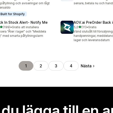
 påfyllning och aviseringar om lågt
senare, betala nu och han
ersaldo
Built for Shopify
ck In Stock Alert‑ Notify Me
AOV.ai PreOrder Back 
av 5 stjärnor
av 5 stjärnor
(199)
•
Gratis att installera
5,0
(11)
•
Gratis
 recensioner totalt
11 recensioner totalt
sera ”Åter i lager” och ”Meddela
Vänd slutsålt till försäljning
” med smarta påfyllningslarm
handpenningar, meddeland
lager och leveransdatum
Nästa
1
2
3
4
l du lägga till en 