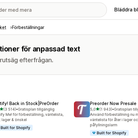
Bläddra b
ket
Förbeställningar
tioner för anpassad text
rutsäg efterfrågan.
tify! Back in Stock|PreOrder
Preorder Now Presale
av 5 stjärnor
av 5 stjärnor
(3 514)
•
Gratisplan tillgänglig
5,0
(1 943)
•
Gratisplan til
4 recensioner totalt
1943 recensioner totalt
ify Me! för förbeställning, väntelista,
Använd förbeställning nu 
t lager & önskel
väntelista för åter i lager o
påfyllningslarm
Built for Shopify
Built for Shopify