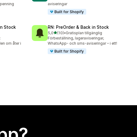
dpenning
aviseringar
Built for Shopify
in Stock
RN: PreOrder & Back in Stock
av 5 stjärnor
5,0
(10)
•
Gratisplan tillgänglig
10 recensioner totalt
:
Förbeställning, lageraviseringar,
en om åter i
WhatsApp- och sms-aviseringar – i ett!
Built for Shopify
app?