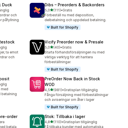
k Duck
Dibs – Preorders & Backorders
av 5 stjärnor
änglig
5,0
(111)
•
Gratis
111 recensioner totalt
tordrar och
Förbeställ nu med deposition,
r påfyllning
delbetalning och uppdelad betalning.
Built for Shopify
 Restock
Vicify Preorder now & Presale
av 5 stjärnor
nglig
5,0
(40)
•
Gratis
40 recensioner totalt
er, ta emot
Starta förhandsförsäljningen nu med
rdrar och
viktiga verktyg för att hantera
förbeställningar.
Built for Shopify
posit
PreOrder Now Back in Stock
nglig
WOD
u med
av 5 stjärnor
4,5
(981)
•
Gratisplan tillgänglig
981 recensioner totalt
d betalning
Fånga försäljning med förbeställningar
och aviseringar om åter i lager
Built for Shopify
pre‑order
Stok: Tillbaka i lager
av 5 stjärnor
lera
4,8
(110)
•
Gratisplan tillgänglig
110 recensioner totalt
med betala
Få tillbaka kunder med automatiska