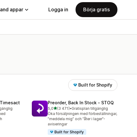
land appar
Logga in
Börja gratis
Built for Shopify
 Timesact
Preorder, Back In Stock ‑ STOQ
av 5 stjärnor
lgänglig
5,0
(3 471)
•
Gratisplan tillgänglig
3471 recensioner totalt
med
Öka försäljningen med förbeställningar,
ch
”meddela mig” och ”åter i lager”-
aviseringar
Built for Shopify