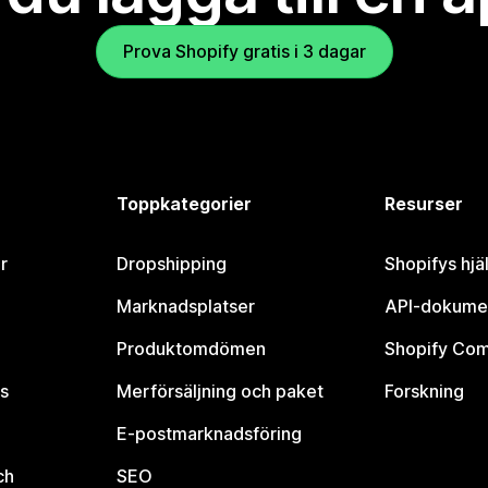
Prova Shopify gratis i 3 dagar
Toppkategorier
Resurser
r
Dropshipping
Shopifys hjä
Marknadsplatser
API-dokume
Produktomdömen
Shopify Co
s
Merförsäljning och paket
Forskning
E-postmarknadsföring
ch
SEO