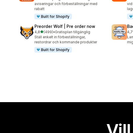
aviseringar och förbeställningar med
vid
rabatt
lag
Built for Shopify
Preorder Wolf | Pre order now
Ba
av 5 stjärnor
4,8
(499)
•
Gratisplan tillgänglig
4,7
499 recensioner totalt
199
Ställ enkelt in förbeställningar,
Lan
restordrar och kommande produkter
mig
Built for Shopify
Vil