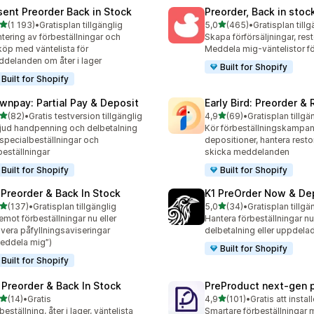
sent Preorder Back in Stock
Preorder, Back in stoc
av 5 stjärnor
av 5 stjärnor
(1 193)
•
Gratisplan tillgänglig
5,0
(465)
•
Gratisplan tillg
3 recensioner totalt
465 recensioner totalt
tering av förbeställningar och
Skapa förförsäljningar, res
köp med väntelista för
Meddela mig-väntelistor fö
delanden om åter i lager
Built for Shopify
Built for Shopify
wnpay: Partial Pay & Deposit
Early Bird: Preorder &
av 5 stjärnor
av 5 stjärnor
(82)
•
Gratis testversion tillgänglig
4,9
(69)
•
Gratisplan tillgä
recensioner totalt
69 recensioner totalt
jud handpenning och delbetalning
Kör förbeställningskampanj
 specialbeställningar och
depositioner, hantera resto
beställningar
skicka meddelanden
Built for Shopify
Built for Shopify
 Preorder & Back In Stock
K1 PreOrder Now & De
av 5 stjärnor
av 5 stjärnor
(137)
•
Gratisplan tillgänglig
5,0
(34)
•
Gratisplan tillgä
 recensioner totalt
34 recensioner totalt
emot förbeställningar nu eller
Hantera förbeställningar n
ivera påfyllningsaviseringar
delbetalning eller uppdela
eddela mig”)
Built for Shopify
Built for Shopify
 Preorder & Back In Stock
PreProduct next‑gen 
av 5 stjärnor
av 5 stjärnor
(14)
•
Gratis
4,9
(101)
•
Gratis att instal
recensioner totalt
101 recensioner totalt
beställning, åter i lager, väntelista
Smartare förbeställningar 