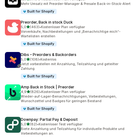
1191 Rezensionen insgesamt
Mehr Umsatz mit Preorder-Manager & Presale Back-in-Stock-Alert
Built for Shopify
Preorder, Back in stock Duck
von 5 Sternen
5,0
(463)
•
Kostenloser Plan verfügbar
463 Rezensionen insgesamt
Vorverkäufe, Nachbestellungen und „Benachrichtige mich“-
Wartelisten erstellen
Built for Shopify
Dibs – Preorders & Backorders
von 5 Sternen
5,0
(108)
•
Kostenlos
108 Rezensionen insgesamt
Jetzt vorbestellen mit Anzahlung, Teilzahlung und geteilter
Zahlung.
Built for Shopify
Amp Back in Stock | Preorder
von 5 Sternen
4,9
(826)
•
Kostenloser Plan verfügbar
826 Rezensionen insgesamt
Wieder-auf-Lager-Benachrichtigungen, Vorbestellungen,
Wunschzettel und Badges für geringen Bestand
Built for Shopify
Downpay: Partial Pay & Deposit
von 5 Sternen
5,0
(82)
•
Kostenloser Test verfügbar
82 Rezensionen insgesamt
Biete Anzahlung und Teilzahlung für individuelle Produkte und
Vorbestellungen an.