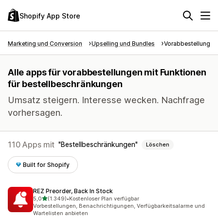
Shopify App Store
Marketing und Conversion
Upselling und Bundles
Vorabbestellungen
Alle apps für vorabbestellungen mit Funktionen
für bestellbeschränkungen
Umsatz steigern. Interesse wecken. Nachfrage
vorhersagen.
110 Apps mit
Bestellbeschränkungen
Löschen
Built for Shopify
REZ Preorder, Back In Stock
von 5 Sternen
5,0
(1.349)
•
Kostenloser Plan verfügbar
1349 Rezensionen insgesamt
Vorbestellungen, Benachrichtigungen, Verfügbarkeitsalarme und
Wartelisten anbieten