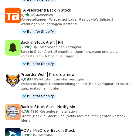
TA Preorder & Back In Stock
von 5 Sternen
4,7
(13)
•
Kostenlos
13 Rezensionen insgesamt
Vorbestellungen, Wieder auf Lager, Restock-Warteliste &
Warnungen bei geringem Bestand
Built for Shopify
Back in Stock Alert | RN
von 5 Sternen
5,0
(10)
•
Kostenloser Plan verfügbar
10 Rezensionen insgesamt
Back in Stock Alert: „Benachrichtigen“ anzeigen und „Jetzt
vorbestellen“-Button hinzufügen
Built for Shopify
Preorder Wolf | Pre order now
von 5 Sternen
4,8
(499)
•
Kostenloser Plan verfügbar
499 Rezensionen insgesamt
Vorbestellungen, Nachbestellungen und „Bald verfügbar“-Produkte
ganz einfach einrichten
Built for Shopify
Back In Stock Alert‑ Notify Me
von 5 Sternen
4,7
(199)
•
Kostenlose Installation
199 Rezensionen insgesamt
Starte „Back in Stock“ und „Notify Me“ mit intelligenten Restock-
Alerts
AOV.ai PreOrder Back in Stock
von 5 Sternen
5,0
(11)
•
Kostenlos