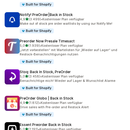
Built for Shopify
Notify! PreOrder|Back in Stock
von 5 Sternen
4,9
(3.499)
•
Kostenloser Plan verfügbar
3499 Rezensionen insgesamt
Make out of stock pre order waitlists by using our Notify Me!
Built for Shopify
Preorder Now Presale Timesact
von 5 Sternen
5,0
(1.939)
•
Kostenloser Plan verfügbar
1939 Rezensionen insgesamt
„Jetzt vorbestellen“ mit Wartelisten für „Wieder auf Lager“ und
Restock-Benachrichtigungen nutzen
Built for Shopify
Stoq: Back In Stock, PreOrder
von 5 Sternen
5,0
(3.458)
•
Kostenloser Plan verfügbar
3458 Rezensionen insgesamt
Benachrichtige mich! Wieder auf Lager & Wunschlist Alarme
Built for Shopify
PreOrder Globo | Back in Stock
von 5 Sternen
4,9
(1.812)
•
Kostenloser Plan verfügbar
1812 Rezensionen insgesamt
Drive sales with Pre-order and Restock Alert
Built for Shopify
Essent Preorder Back in Stock
von 5 Sternen
5,0
(1.191)
•
Kostenloser Plan verfügbar