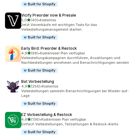
Built for Shopify
Vicify Preorder now & Presale
von 5 Sternen
5,0
(40)
•
Kostenlos
40 Rezensionen insgesamt
Jetzt Vorverkäufe mit wichtigen Tools für das
Vorbestellungsmanagement starten.
Built for Shopify
Early Bird: Preorder & Restock
von 5 Sternen
4,9
(68)
•
Kostenloser Plan verfügbar
68 Rezensionen insgesamt
Vorbestellungskampagnen durchführen, Anzahlungen und
Nachbestellungen annehmen und Benachrichtigungen senden
Built for Shopify
Bat Vorbestellung
von 5 Sternen
4,9
(256)
•
Kostenlos
256 Rezensionen insgesamt
Vorbestellungen sammeln Benachrichtigungen bei Wieder-auf-
Lage
Built for Shopify
EZ Vorbestellung & Restock
von 5 Sternen
4,6
(136)
•
Kostenloser Plan verfügbar
136 Rezensionen insgesamt
Einfach Vorbestellungen, Teilzahlungen & Restock-Alerts
Built for Shopify