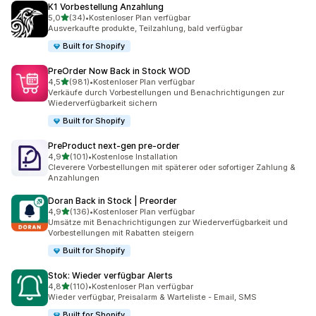
K1 Vorbestellung Anzahlung
von 5 Sternen
5,0
(34)
•
Kostenloser Plan verfügbar
34 Rezensionen insgesamt
Ausverkaufte produkte, Teilzahlung, bald verfügbar
Built for Shopify
PreOrder Now Back in Stock WOD
von 5 Sternen
4,5
(981)
•
Kostenloser Plan verfügbar
981 Rezensionen insgesamt
Verkäufe durch Vorbestellungen und Benachrichtigungen zur
Wiederverfügbarkeit sichern
Built for Shopify
PreProduct next‑gen pre‑order
von 5 Sternen
4,9
(101)
•
Kostenlose Installation
101 Rezensionen insgesamt
Cleverere Vorbestellungen mit späterer oder sofortiger Zahlung &
Anzahlungen
Doran Back in Stock | Preorder
von 5 Sternen
4,9
(136)
•
Kostenloser Plan verfügbar
136 Rezensionen insgesamt
Umsätze mit Benachrichtigungen zur Wiederverfügbarkeit und
Vorbestellungen mit Rabatten steigern
Built for Shopify
Stok: Wieder verfügbar Alerts
von 5 Sternen
4,8
(110)
•
Kostenloser Plan verfügbar
110 Rezensionen insgesamt
Wieder verfügbar, Preisalarm & Warteliste - Email, SMS
Built for Shopify