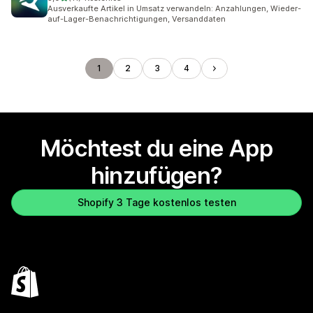
11 Rezensionen insgesamt
Ausverkaufte Artikel in Umsatz verwandeln: Anzahlungen, Wieder-
auf-Lager-Benachrichtigungen, Versanddaten
1
2
3
4
Möchtest du eine App
hinzufügen?
Shopify 3 Tage kostenlos testen