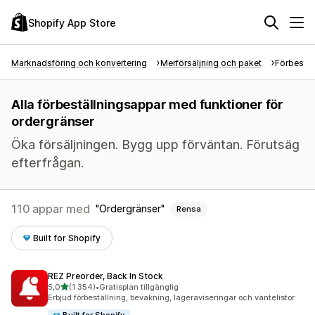
Shopify App Store
Marknadsföring och konvertering
Merförsäljning och paket
Förbestäl
Alla förbeställningsappar med funktioner för
ordergränser
Öka försäljningen. Bygg upp förväntan. Förutsäg
efterfrågan.
110 appar med
Ordergränser
Rensa
Built for Shopify
REZ Preorder, Back In Stock
av 5 stjärnor
5,0
(1 354)
•
Gratisplan tillgänglig
1354 recensioner totalt
Erbjud förbeställning, bevakning, lageraviseringar och väntelistor