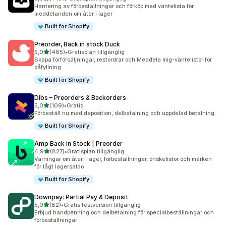
1191 recensioner totalt
Hantering av förbeställningar och förköp med väntelista för
meddelanden om åter i lager
Built for Shopify
Preorder, Back in stock Duck
av 5 stjärnor
5,0
(465)
•
Gratisplan tillgänglig
465 recensioner totalt
Skapa förförsäljningar, restordrar och Meddela mig-väntelistor för
påfyllning
Built for Shopify
Dibs – Preorders & Backorders
av 5 stjärnor
5,0
(109)
•
Gratis
109 recensioner totalt
Förbeställ nu med deposition, delbetalning och uppdelad betalning.
Built for Shopify
Amp Back in Stock | Preorder
av 5 stjärnor
4,9
(827)
•
Gratisplan tillgänglig
827 recensioner totalt
Varningar om åter i lager, förbeställningar, önskelistor och märken
för lågt lagersaldo
Built for Shopify
Downpay: Partial Pay & Deposit
av 5 stjärnor
5,0
(82)
•
Gratis testversion tillgänglig
82 recensioner totalt
Erbjud handpenning och delbetalning för specialbeställningar och
förbeställningar