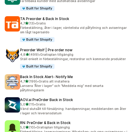
Få tillbaka kunder med automatiska aviseringar
Built for Shopify
TA Preorder & Back In Stock
av 5 stjärnor
4,7
(13)
•
Gratis
13 recensioner totalt
Förbeställning, åter i lager, väntelista vid påfyllning och aviseringar
om lågt lagersaldo
Built for Shopify
Preorder Wolf | Pre order now
av 5 stjärnor
4,8
(499)
•
Gratisplan tillgänglig
499 recensioner totalt
Ställ enkelt in förbeställningar, restordrar och kommande produkter
Built for Shopify
Back In Stock Alert‑ Notify Me
av 5 stjärnor
4,7
(199)
•
Gratis att installera
199 recensioner totalt
Lansera ”Åter i lager” och ”Meddela mig” med smarta
påfyllningslarm
AOV.ai PreOrder Back in Stock
av 5 stjärnor
5,0
(11)
•
Gratis
11 recensioner totalt
Vänd slutsålt till försäljning: handpenningar, meddelanden om åter
i lager och leveransdatum
RN: PreOrder & Back in Stock
av 5 stjärnor
5,0
(10)
•
Gratisplan tillgänglig
10 recensioner totalt
Förbeställning, lageraviseringar, WhatsApp- och sms-aviseringar – i