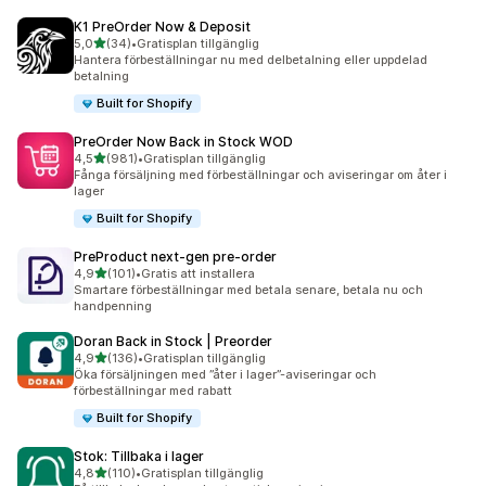
K1 PreOrder Now & Deposit
av 5 stjärnor
5,0
(34)
•
Gratisplan tillgänglig
34 recensioner totalt
Hantera förbeställningar nu med delbetalning eller uppdelad
betalning
Built for Shopify
PreOrder Now Back in Stock WOD
av 5 stjärnor
4,5
(981)
•
Gratisplan tillgänglig
981 recensioner totalt
Fånga försäljning med förbeställningar och aviseringar om åter i
lager
Built for Shopify
PreProduct next‑gen pre‑order
av 5 stjärnor
4,9
(101)
•
Gratis att installera
101 recensioner totalt
Smartare förbeställningar med betala senare, betala nu och
handpenning
Doran Back in Stock | Preorder
av 5 stjärnor
4,9
(136)
•
Gratisplan tillgänglig
136 recensioner totalt
Öka försäljningen med ”åter i lager”-aviseringar och
förbeställningar med rabatt
Built for Shopify
Stok: Tillbaka i lager
av 5 stjärnor
4,8
(110)
•
Gratisplan tillgänglig
110 recensioner totalt