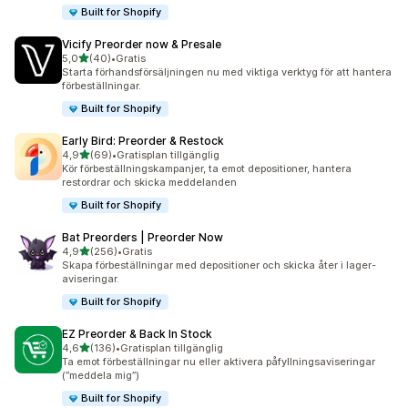
Built for Shopify
Vicify Preorder now & Presale
av 5 stjärnor
5,0
(40)
•
Gratis
40 recensioner totalt
Starta förhandsförsäljningen nu med viktiga verktyg för att hantera
förbeställningar.
Built for Shopify
Early Bird: Preorder & Restock
av 5 stjärnor
4,9
(69)
•
Gratisplan tillgänglig
69 recensioner totalt
Kör förbeställningskampanjer, ta emot depositioner, hantera
restordrar och skicka meddelanden
Built for Shopify
Bat Preorders | Preorder Now
av 5 stjärnor
4,9
(256)
•
Gratis
256 recensioner totalt
Skapa förbeställningar med depositioner och skicka åter i lager-
aviseringar.
Built for Shopify
EZ Preorder & Back In Stock
av 5 stjärnor
4,6
(136)
•
Gratisplan tillgänglig
136 recensioner totalt
Ta emot förbeställningar nu eller aktivera påfyllningsaviseringar
(”meddela mig”)
Built for Shopify