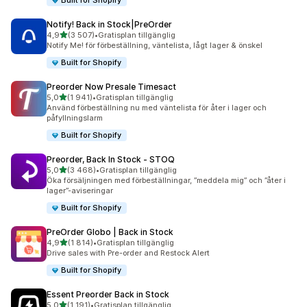
Built for Shopify
Notify! Back in Stock|PreOrder
av 5 stjärnor
4,9
(3 507)
•
Gratisplan tillgänglig
3507 recensioner totalt
Notify Me! för förbeställning, väntelista, lågt lager & önskel
Built for Shopify
Preorder Now Presale Timesact
av 5 stjärnor
5,0
(1 941)
•
Gratisplan tillgänglig
1941 recensioner totalt
Använd förbeställning nu med väntelista för åter i lager och
påfyllningslarm
Built for Shopify
Preorder, Back In Stock ‑ STOQ
av 5 stjärnor
5,0
(3 468)
•
Gratisplan tillgänglig
3468 recensioner totalt
Öka försäljningen med förbeställningar, ”meddela mig” och ”åter i
lager”-aviseringar
Built for Shopify
PreOrder Globo | Back in Stock
av 5 stjärnor
4,9
(1 814)
•
Gratisplan tillgänglig
1814 recensioner totalt
Drive sales with Pre-order and Restock Alert
Built for Shopify
Essent Preorder Back in Stock
av 5 stjärnor
5,0
(1 191)
•
Gratisplan tillgänglig