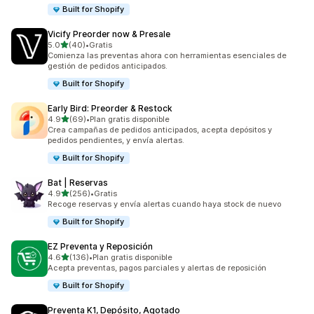
Built for Shopify
Vicify Preorder now & Presale
de 5 estrellas
5.0
(40)
•
Gratis
40 reseñas en total
Comienza las preventas ahora con herramientas esenciales de
gestión de pedidos anticipados.
Built for Shopify
Early Bird: Preorder & Restock
de 5 estrellas
4.9
(69)
•
Plan gratis disponible
69 reseñas en total
Crea campañas de pedidos anticipados, acepta depósitos y
pedidos pendientes, y envía alertas.
Built for Shopify
Bat | Reservas
de 5 estrellas
4.9
(256)
•
Gratis
256 reseñas en total
Recoge reservas y envía alertas cuando haya stock de nuevo
Built for Shopify
EZ Preventa y Reposición
de 5 estrellas
4.6
(136)
•
Plan gratis disponible
136 reseñas en total
Acepta preventas, pagos parciales y alertas de reposición
Built for Shopify
Preventa K1, Depósito, Agotado