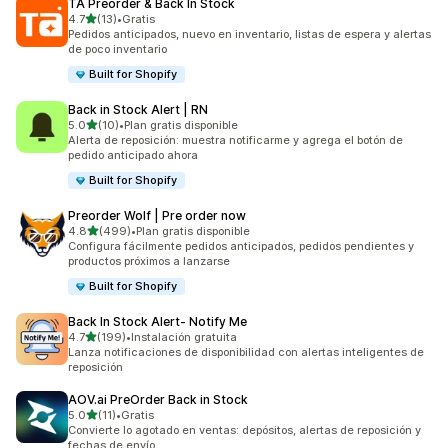
TA Preorder & Back In Stock
de 5 estrellas
4.7
(13)
•
Gratis
13 reseñas en total
Pedidos anticipados, nuevo en inventario, listas de espera y alertas
de poco inventario
Built for Shopify
Back in Stock Alert | RN
de 5 estrellas
5.0
(10)
•
Plan gratis disponible
10 reseñas en total
Alerta de reposición: muestra notificarme y agrega el botón de
pedido anticipado ahora
Built for Shopify
Preorder Wolf | Pre order now
de 5 estrellas
4.8
(499)
•
Plan gratis disponible
499 reseñas en total
Configura fácilmente pedidos anticipados, pedidos pendientes y
productos próximos a lanzarse
Built for Shopify
Back In Stock Alert‑ Notify Me
de 5 estrellas
4.7
(199)
•
Instalación gratuita
199 reseñas en total
Lanza notificaciones de disponibilidad con alertas inteligentes de
reposición
AOV.ai PreOrder Back in Stock
de 5 estrellas
5.0
(11)
•
Gratis
11 reseñas en total
Convierte lo agotado en ventas: depósitos, alertas de reposición y
fechas de envío