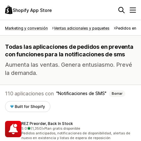
Shopify App Store
Marketing y conversión
Ventas adicionales y paquetes
Pedidos en p
Todas las aplicaciones de pedidos en preventa
con funciones para la notificaciones de sms
Aumenta las ventas. Genera entusiasmo. Prevé
la demanda.
110 aplicaciones con
Notificaciones de SMS
Borrar
Built for Shopify
REZ Preorder, Back In Stock
de 5 estrellas
5.0
(1,350)
•
Plan gratis disponible
1350 reseñas en total
Pedidos anticipados, notificaciones de disponibilidad, alertas de
nuevo en existencia y listas de espera de reposición