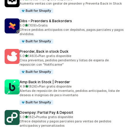
1192 reseñas en total
Aumenta ventas con gestor de preorden y Preventa Back in Stock
Built for Shopify
Dibs – Preorders & Backorders
de 5 estrellas
5.0
(109)
•
Gratis
109 reseñas en total
Ofrece pedidos anticipados con depósitos, pagos parciales y pagos
divididos.
Built for Shopify
Preorder, Back in stock Duck
de 5 estrellas
5.0
(463)
•
Plan gratis disponible
463 reseñas en total
Crea preventas, pedidos pendientes y listas de espera de
reposición con "Notificarme"
Built for Shopify
Amp Back in Stock | Preorder
de 5 estrellas
4.9
(826)
•
Plan gratis disponible
826 reseñas en total
Alertas de reposición de inventario, pedidos anticipados, lista de
deseos e insignias de poco inventario
Built for Shopify
Downpay: Partial Pay & Deposit
de 5 estrellas
5.0
(82)
•
Prueba gratis disponible
82 reseñas en total
Ofrece depósitos y pagos parciales para ventas de pedidos
anticipados y personalizados