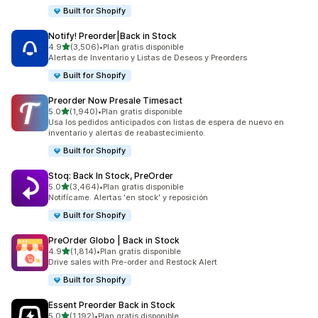
Built for Shopify
Notify! Preorder|Back in Stock
de 5 estrellas
4.9
(3,506)
•
Plan gratis disponible
3506 reseñas en total
Alertas de Inventario y Listas de Deseos y Preorders
Built for Shopify
Preorder Now Presale Timesact
de 5 estrellas
5.0
(1,940)
•
Plan gratis disponible
1940 reseñas en total
Usa los pedidos anticipados con listas de espera de nuevo en
inventario y alertas de reabastecimiento.
Built for Shopify
Stoq: Back In Stock, PreOrder
de 5 estrellas
5.0
(3,464)
•
Plan gratis disponible
3464 reseñas en total
Notifícame. Alertas 'en stock' y reposición
Built for Shopify
PreOrder Globo | Back in Stock
de 5 estrellas
4.9
(1,814)
•
Plan gratis disponible
1814 reseñas en total
Drive sales with Pre-order and Restock Alert
Built for Shopify
Essent Preorder Back in Stock
de 5 estrellas
5.0
(1,192)
•
Plan gratis disponible