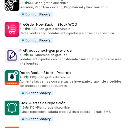
de 5 estrellas
5.0
(34)
•
Plan gratis disponible
34 reseñas en total
Preorden, Pago Fraccionado, Pago Parcial y Próximamente
Built for Shopify
PreOrder Now Back in Stock WOD
de 5 estrellas
4.5
(981)
•
Plan gratis disponible
981 reseñas en total
Capta ventas con pedidos anticipados y alertas de reposición
Built for Shopify
PreProduct next‑gen pre‑order
de 5 estrellas
4.9
(101)
•
Instalación gratuita
101 reseñas en total
Pedidos anticipados con pago diferido o inmediato y depósitos más
inteligentes
Doran Back in Stock | Preorder
de 5 estrellas
4.9
(136)
•
Plan gratis disponible
136 reseñas en total
Aumenta las ventas con alertas de inventario disponible y pedidos
por anticipado con descuentos
Built for Shopify
Stok: Alertas de reposición
de 5 estrellas
4.8
(110)
•
Plan gratis disponible
110 reseñas en total
Avisos reposición, bajada precio & lista espera - Email, SMS
Built for Shopify