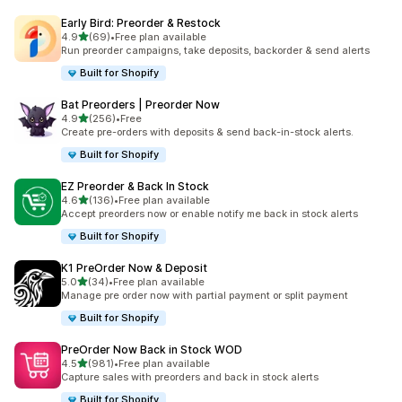
Early Bird: Preorder & Restock
별 5개 중
4.9
(69)
•
Free plan available
총 리뷰 69개
Run preorder campaigns, take deposits, backorder & send alerts
Built for Shopify
Bat Preorders | Preorder Now
별 5개 중
4.9
(256)
•
Free
총 리뷰 256개
Create pre-orders with deposits & send back-in-stock alerts.
Built for Shopify
EZ Preorder & Back In Stock
별 5개 중
4.6
(136)
•
Free plan available
총 리뷰 136개
Accept preorders now or enable notify me back in stock alerts
Built for Shopify
K1 PreOrder Now & Deposit
별 5개 중
5.0
(34)
•
Free plan available
총 리뷰 34개
Manage pre order now with partial payment or split payment
Built for Shopify
PreOrder Now Back in Stock WOD
별 5개 중
4.5
(981)
•
Free plan available
총 리뷰 981개
Capture sales with preorders and back in stock alerts
Built for Shopify