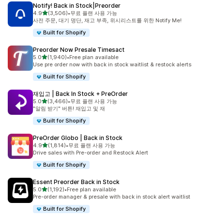
Notify! Back in Stock|Preorder
별 5개 중
4.9
(3,506)
•
무료 플랜 사용 가능
총 리뷰 3506개
사전 주문, 대기 명단, 재고 부족, 위시리스트를 위한 Notify Me!
Built for Shopify
Preorder Now Presale Timesact
별 5개 중
5.0
(1,940)
•
Free plan available
총 리뷰 1940개
Use pre order now with back in stock waitlist & restock alerts
Built for Shopify
재입고 | Back In Stock + PreOrder
별 5개 중
5.0
(3,466)
•
무료 플랜 사용 가능
총 리뷰 3466개
"알림 받기" 버튼! 재입고 및 재
Built for Shopify
PreOrder Globo | Back in Stock
별 5개 중
4.9
(1,814)
•
무료 플랜 사용 가능
총 리뷰 1814개
Drive sales with Pre-order and Restock Alert
Built for Shopify
Essent Preorder Back in Stock
별 5개 중
5.0
(1,192)
•
Free plan available
총 리뷰 1192개
Pre-order manager & presale with back in stock alert waitlist
Built for Shopify