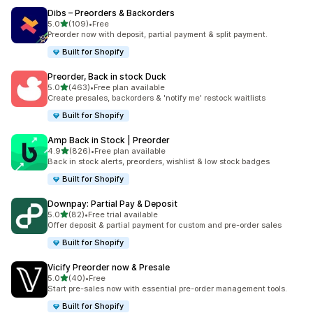
Dibs – Preorders & Backorders
별 5개 중
5.0
(109)
•
Free
총 리뷰 109개
Preorder now with deposit, partial payment & split payment.
Built for Shopify
Preorder, Back in stock Duck
별 5개 중
5.0
(463)
•
Free plan available
총 리뷰 463개
Create presales, backorders & 'notify me' restock waitlists
Built for Shopify
Amp Back in Stock | Preorder
별 5개 중
4.9
(826)
•
Free plan available
총 리뷰 826개
Back in stock alerts, preorders, wishlist & low stock badges
Built for Shopify
Downpay: Partial Pay & Deposit
별 5개 중
5.0
(82)
•
Free trial available
총 리뷰 82개
Offer deposit & partial payment for custom and pre-order sales
Built for Shopify
Vicify Preorder now & Presale
별 5개 중
5.0
(40)
•
Free
총 리뷰 40개
Start pre-sales now with essential pre-order management tools.
Built for Shopify