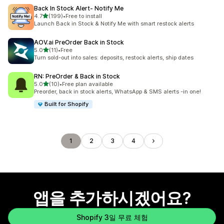
Back In Stock Alert‑ Notify Me
별 5개 중
4.7
(199)
•
Free to install
총 리뷰 199개
Launch Back in Stock & Notify Me with smart restock alerts
AOV.ai PreOrder Back in Stock
별 5개 중
5.0
(11)
•
Free
총 리뷰 11개
Turn sold-out into sales: deposits, restock alerts, ship dates
RN: PreOrder & Back in Stock
별 5개 중
5.0
(10)
•
Free plan available
총 리뷰 10개
Preorder, back in stock alerts, WhatsApp & SMS alerts -in one!
Built for Shopify
1
2
3
4
앱을 추가하시겠어요?
Shopify 3일 무료 체험