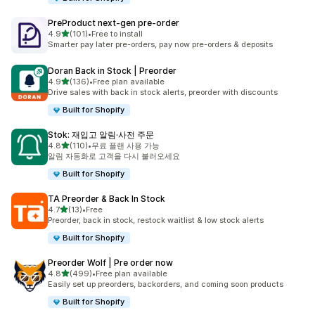
PreProduct next‑gen pre‑order
별 5개 중
4.9
(101)
•
Free to install
총 리뷰 101개
Smarter pay later pre-orders, pay now pre-orders & deposits
Doran Back in Stock | Preorder
별 5개 중
4.9
(136)
•
Free plan available
총 리뷰 136개
Drive sales with back in stock alerts, preorder with discounts
Built for Shopify
Stok: 재입고 알림·사전 주문
별 5개 중
4.8
(110)
•
무료 플랜 사용 가능
총 리뷰 110개
알림 자동화로 고객을 다시 불러오세요
Built for Shopify
TA Preorder & Back In Stock
별 5개 중
4.7
(13)
•
Free
총 리뷰 13개
Preorder, back in stock, restock waitlist & low stock alerts
Built for Shopify
Preorder Wolf | Pre order now
별 5개 중
4.8
(499)
•
Free plan available
총 리뷰 499개
Easily set up preorders, backorders, and coming soon products
Built for Shopify