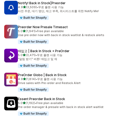
Notify! Back in Stock|Preorder
별 5개 중
4.9
(3,509)
•
무료 플랜 사용 가능
총 리뷰 3509개
사전 주문, 대기 명단, 재고 부족, 위시리스트를 위한 Notify Me!
Built for Shopify
Preorder Now Presale Timesact
별 5개 중
5.0
(1,941)
•
Free plan available
총 리뷰 1941개
Use pre order now with back in stock waitlist & restock alerts
Built for Shopify
재입고 | Back In Stock + PreOrder
별 5개 중
5.0
(3,471)
•
무료 플랜 사용 가능
총 리뷰 3471개
"알림 받기" 버튼! 재입고 및 재
Built for Shopify
PreOrder Globo | Back in Stock
별 5개 중
4.9
(1,814)
•
무료 플랜 사용 가능
총 리뷰 1814개
Drive sales with Pre-order and Restock Alert
Built for Shopify
Essent Preorder Back in Stock
별 5개 중
5.0
(1,192)
•
Free plan available
총 리뷰 1192개
Pre-order manager & presale with back in stock alert waitlist
Built for Shopify