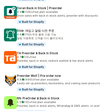
Doran Back in Stock | Preorder
별 5개 중
4.9
(136)
•
Free plan available
총 리뷰 136개
Drive sales with back in stock alerts, preorder with discounts
Built for Shopify
Stok: 재입고 알림·사전 주문
별 5개 중
4.8
(110)
•
무료 플랜 사용 가능
총 리뷰 110개
알림 자동화로 고객을 다시 불러오세요
Built for Shopify
TA Preorder & Back In Stock
별 5개 중
4.7
(13)
•
Free
총 리뷰 13개
Preorder, back in stock, restock waitlist & low stock alerts
Built for Shopify
Preorder Wolf | Pre order now
별 5개 중
4.8
(499)
•
Free plan available
총 리뷰 499개
Easily set up preorders, backorders, and coming soon products
Built for Shopify
RN: PreOrder & Back in Stock
별 5개 중
5.0
(10)
•
Free plan available
총 리뷰 10개
Preorder, back in stock alerts, WhatsApp & SMS alerts -in one!