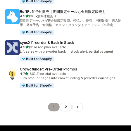
Built for Shopify
RuffRuff 予約販売｜期間限定セールも会員限定販売も
별 5개 중
4.9
(36)
•
無料体験あり
총 리뷰 36개
期間限定セールやVIP会員限定販売、後払い、割引、同梱制御、購入制
限、発売予告、卸価格、カウントダウンタイマー｜シンプル設定
Built for Shopify
syncX Preorder & Back In Stock
별 5개 중
4.9
(31)
•
Free plan available
총 리뷰 31개
Lift sales with pre-order back in stock alert, partial payment
Built for Shopify
Crowdfunder: Pre‑Order Promos
별 5개 중
4.7
(60)
•
Free trial available
총 리뷰 60개
Turn product pages into crowdfunding & preorder campaigns
Built for Shopify
1
2