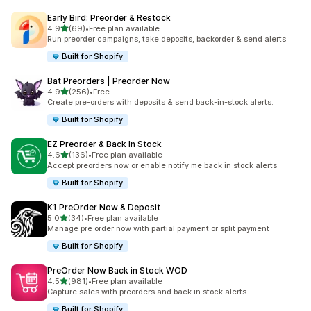
Early Bird: Preorder & Restock
별 5개 중
4.9
(69)
•
Free plan available
총 리뷰 69개
Run preorder campaigns, take deposits, backorder & send alerts
Built for Shopify
Bat Preorders | Preorder Now
별 5개 중
4.9
(256)
•
Free
총 리뷰 256개
Create pre-orders with deposits & send back-in-stock alerts.
Built for Shopify
EZ Preorder & Back In Stock
별 5개 중
4.6
(136)
•
Free plan available
총 리뷰 136개
Accept preorders now or enable notify me back in stock alerts
Built for Shopify
K1 PreOrder Now & Deposit
별 5개 중
5.0
(34)
•
Free plan available
총 리뷰 34개
Manage pre order now with partial payment or split payment
Built for Shopify
PreOrder Now Back in Stock WOD
별 5개 중
4.5
(981)
•
Free plan available
총 리뷰 981개
Capture sales with preorders and back in stock alerts
Built for Shopify