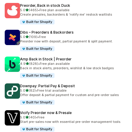
Preorder, Back in stock Duck
별 5개 중
5.0
(465)
•
Free plan available
총 리뷰 465개
Create presales, backorders & 'notify me' restock waitlists
Built for Shopify
Dibs – Preorders & Backorders
별 5개 중
5.0
(109)
•
Free
총 리뷰 109개
Preorder now with deposit, partial payment & split payment.
Built for Shopify
Amp Back in Stock | Preorder
별 5개 중
4.9
(828)
•
Free plan available
총 리뷰 828개
Back in stock alerts, preorders, wishlist & low stock badges
Built for Shopify
Downpay: Partial Pay & Deposit
별 5개 중
5.0
(82)
•
Free trial available
총 리뷰 82개
Offer deposit & partial payment for custom and pre-order sales
Built for Shopify
Vicify Preorder now & Presale
별 5개 중
5.0
(40)
•
Free
총 리뷰 40개
Start pre-sales now with essential pre-order management tools.
Built for Shopify