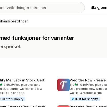
Bla gjen
rhåndsbestillinger
 med funksjoner for varianter
erspørsel.
tify Me! Back in Stock Alert
Preorder Now Presale
av 5 stjerner
av 5 stjerner
(3 503)
•
Free plan available
5,0
(1 940)
•
Free plan ava
alt 3503 omtaler
Totalt 1940 omtaler
tlist, preorder, wishlist and low
Use pre order now with bac
ck - all in one app.
waitlist & restock alerts
Built for Shopify
Built for Shopify
sent Preorder Back in Stock
Preorder, Back in stoc