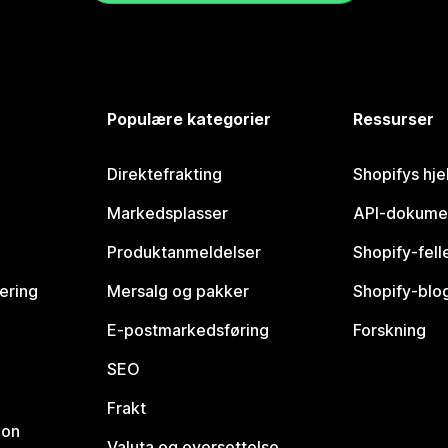
Populære kategorier
Ressurser
Direktefrakting
Shopifys hje
Markedsplasser
API-dokume
Produktanmeldelser
Shopify-fel
vering
Mersalg og pakker
Shopify-blo
E-postmarkedsføring
Forskning
SEO
Frakt
jon
Valuta og oversettelse