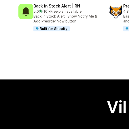
Back in Stock Alert | RN
Pr
av 5 stjerner
5,0
(10)
•
Free plan available
4,8
Totalt 10 omtaler
Tot
Back in Stock Alert : Show Notify Me &
Eas
Add Preorder Now button
and
Built for Shopify
Vil