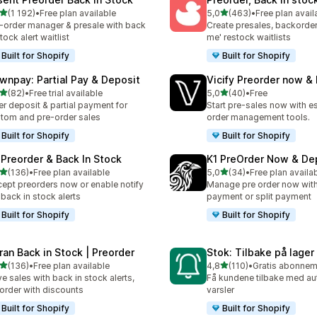
av 5 stjerner
av 5 stjerner
(1 192)
•
Free plan available
5,0
(463)
•
Free plan avail
alt 1192 omtaler
Totalt 463 omtaler
-order manager & presale with back
Create presales, backorder
stock alert waitlist
me' restock waitlists
Built for Shopify
Built for Shopify
wnpay: Partial Pay & Deposit
Vicify Preorder now &
av 5 stjerner
av 5 stjerner
(82)
•
Free trial available
5,0
(40)
•
Free
alt 82 omtaler
Totalt 40 omtaler
er deposit & partial payment for
Start pre-sales now with es
tom and pre-order sales
order management tools.
Built for Shopify
Built for Shopify
 Preorder & Back In Stock
K1 PreOrder Now & De
av 5 stjerner
av 5 stjerner
(136)
•
Free plan available
5,0
(34)
•
Free plan availa
alt 136 omtaler
Totalt 34 omtaler
ept preorders now or enable notify
Manage pre order now with 
back in stock alerts
payment or split payment
Built for Shopify
Built for Shopify
ran Back in Stock | Preorder
Stok: Tilbake på lager
av 5 stjerner
av 5 stjerner
(136)
•
Free plan available
4,8
(110)
•
alt 136 omtaler
Totalt 110 omtaler
ve sales with back in stock alerts,
Få kundene tilbake med a
order with discounts
varsler
Built for Shopify
Built for Shopify