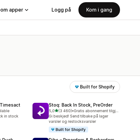
nom apper
Logg på
Kom i gang
Built for Shopify
 Timesact
Stoq: Back In Stock, PreOrder
av 5 stjerner
ilable
5,0
(3 460)
•
Gratis abonnement tilgjengelig
Totalt 3460 omtaler
k in stock
Gi beskjed! Send tilbake på lager
varsler og restocksvarsler
Built for Shopify
k Duck
Dibs – Preorders & Backorders