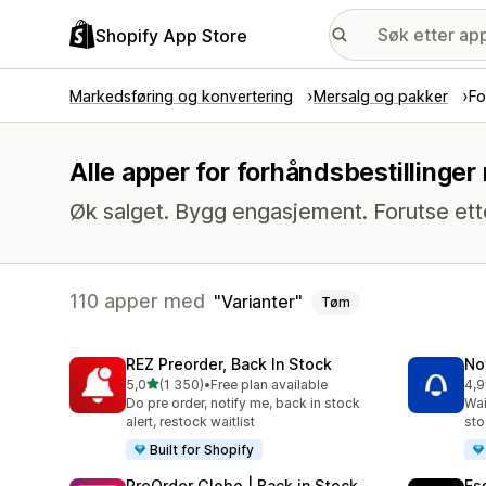
Shopify App Store
Markedsføring og konvertering
Mersalg og pakker
Fo
Alle apper for forhåndsbestillinger
Øk salget. Bygg engasjement. Forutse ett
110 apper med
Varianter
Tøm
REZ Preorder, Back In Stock
No
av 5 stjerner
5,0
(1 350)
•
Free plan available
4,9
Totalt 1350 omtaler
Tot
Do pre order, notify me, back in stock
Wai
alert, restock waitlist
sto
Built for Shopify
PreOrder Globo | Back in Stock
Es