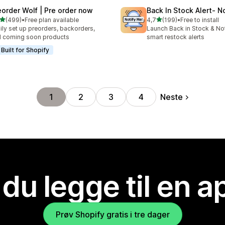
eorder Wolf | Pre order now
Back In Stock Alert‑ N
av 5 stjerner
av 5 stjerner
(499)
•
Free plan available
4,7
(199)
•
Free to install
alt 499 omtaler
Totalt 199 omtaler
ily set up preorders, backorders,
Launch Back in Stock & Not
 coming soon products
smart restock alerts
Built for Shopify
Neste
1
2
3
4
 du legge til en 
Prøv Shopify gratis i tre dager