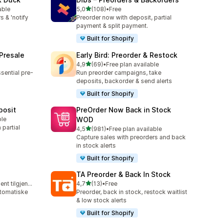
av 5 stjerner
able
5,0
(108)
•
Free
Totalt 108 omtaler
s & 'notify
Preorder now with deposit, partial
payment & split payment.
Built for Shopify
 Presale
Early Bird: Preorder & Restock
av 5 stjerner
4,9
(69)
•
Free plan available
Totalt 69 omtaler
sential pre-
Run preorder campaigns, take
deposits, backorder & send alerts
Built for Shopify
posit
PreOrder Now Back in Stock
ble
WOD
partial
av 5 stjerner
4,5
(981)
•
Free plan available
Totalt 981 omtaler
Capture sales with preorders and back
in stock alerts
Built for Shopify
TA Preorder & Back In Stock
av 5 stjerner
Gratis abonnement tilgjengelig
4,7
(13)
•
Free
Totalt 13 omtaler
utomatiske
Preorder, back in stock, restock waitlist
& low stock alerts
Built for Shopify