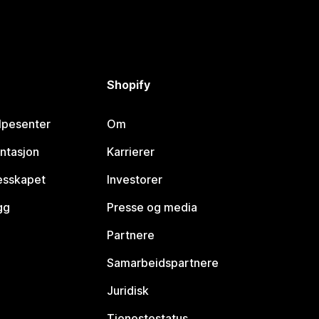
Shopify
lpesenter
Om
ntasjon
Karrierer
lesskapet
Investorer
gg
Presse og media
Partnere
Samarbeidspartnere
Juridisk
Tjenestestatus