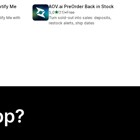
otify Me
AOV.ai PreOrder Back in Stock
av 5 stjerner
5,0
(11)
•
Free
Totalt 11 omtaler
ify Me with
Turn sold-out into sales: deposits,
restock alerts, ship dates
app?