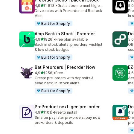
av 5 stjerner
4,9
(1 813)
•
Gratis abonnement tilgjengelig
5,0
Totalt 1813 omtaler
Tot
Drive sales with Pre-order and Restock
Pre
Alert
in 
Built for Shopify
Amp Back in Stock | Preorder
Do
av 5 stjerner
4,9
(826)
•
Free plan available
5,0
Totalt 826 omtaler
Tot
Back in stock alerts, preorders, wishlist
Off
& low stock badges
cus
Built for Shopify
Bat Preorders | Preorder Now
EZ
av 5 stjerner
4,9
(256)
•
Free
4,6
Totalt 256 omtaler
Tot
Create pre-orders with deposits &
Acc
send back-in-stock alerts.
me 
Built for Shopify
PreProduct next‑gen pre‑order
Do
av 5 stjerner
4,9
(101)
•
Free to install
4,9
Totalt 101 omtaler
Tot
Smarter pay later pre-orders, pay now
Dri
pre-orders & deposits
pre