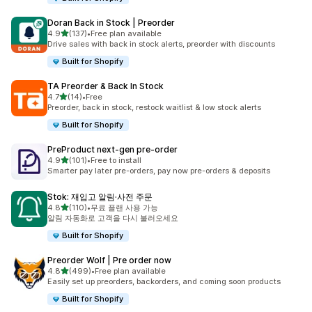
Doran Back in Stock | Preorder
별 5개 중
4.9
(137)
•
Free plan available
총 리뷰 137개
Drive sales with back in stock alerts, preorder with discounts
Built for Shopify
TA Preorder & Back In Stock
별 5개 중
4.7
(14)
•
Free
총 리뷰 14개
Preorder, back in stock, restock waitlist & low stock alerts
Built for Shopify
PreProduct next‑gen pre‑order
별 5개 중
4.9
(101)
•
Free to install
총 리뷰 101개
Smarter pay later pre-orders, pay now pre-orders & deposits
Stok: 재입고 알림·사전 주문
별 5개 중
4.8
(110)
•
무료 플랜 사용 가능
총 리뷰 110개
알림 자동화로 고객을 다시 불러오세요
Built for Shopify
Preorder Wolf | Pre order now
별 5개 중
4.8
(499)
•
Free plan available
총 리뷰 499개
Easily set up preorders, backorders, and coming soon products
Built for Shopify