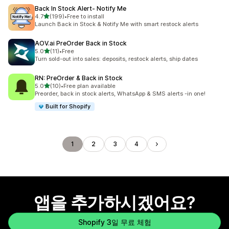
Back In Stock Alert‑ Notify Me
별 5개 중
4.7
(199)
•
Free to install
총 리뷰 199개
Launch Back in Stock & Notify Me with smart restock alerts
AOV.ai PreOrder Back in Stock
별 5개 중
5.0
(11)
•
Free
총 리뷰 11개
Turn sold-out into sales: deposits, restock alerts, ship dates
RN: PreOrder & Back in Stock
별 5개 중
5.0
(10)
•
Free plan available
총 리뷰 10개
Preorder, back in stock alerts, WhatsApp & SMS alerts -in one!
Built for Shopify
1
2
3
4
앱을 추가하시겠어요?
Shopify 3일 무료 체험