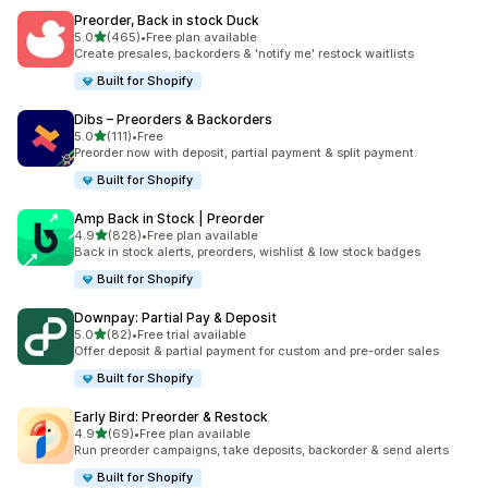
Preorder, Back in stock Duck
별 5개 중
5.0
(465)
•
Free plan available
총 리뷰 465개
Create presales, backorders & 'notify me' restock waitlists
Built for Shopify
Dibs – Preorders & Backorders
별 5개 중
5.0
(111)
•
Free
총 리뷰 111개
Preorder now with deposit, partial payment & split payment.
Built for Shopify
Amp Back in Stock | Preorder
별 5개 중
4.9
(828)
•
Free plan available
총 리뷰 828개
Back in stock alerts, preorders, wishlist & low stock badges
Built for Shopify
Downpay: Partial Pay & Deposit
별 5개 중
5.0
(82)
•
Free trial available
총 리뷰 82개
Offer deposit & partial payment for custom and pre-order sales
Built for Shopify
Early Bird: Preorder & Restock
별 5개 중
4.9
(69)
•
Free plan available
총 리뷰 69개
Run preorder campaigns, take deposits, backorder & send alerts
Built for Shopify