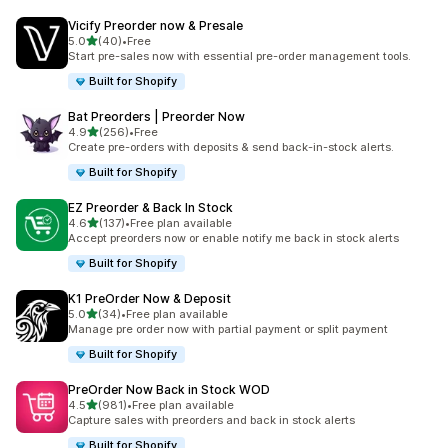
Vicify Preorder now & Presale
별 5개 중
5.0
(40)
•
Free
총 리뷰 40개
Start pre-sales now with essential pre-order management tools.
Built for Shopify
Bat Preorders | Preorder Now
별 5개 중
4.9
(256)
•
Free
총 리뷰 256개
Create pre-orders with deposits & send back-in-stock alerts.
Built for Shopify
EZ Preorder & Back In Stock
별 5개 중
4.6
(137)
•
Free plan available
총 리뷰 137개
Accept preorders now or enable notify me back in stock alerts
Built for Shopify
K1 PreOrder Now & Deposit
별 5개 중
5.0
(34)
•
Free plan available
총 리뷰 34개
Manage pre order now with partial payment or split payment
Built for Shopify
PreOrder Now Back in Stock WOD
별 5개 중
4.5
(981)
•
Free plan available
총 리뷰 981개
Capture sales with preorders and back in stock alerts
Built for Shopify