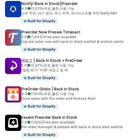
Notify! Back in Stock|Preorder
별 5개 중
4.9
(3,513)
•
무료 플랜 사용 가능
총 리뷰 3513개
사전 주문, 대기 명단, 재고 부족, 위시리스트를 위한 Notify Me!
Built for Shopify
Preorder Now Presale Timesact
별 5개 중
5.0
(1,943)
•
Free plan available
총 리뷰 1943개
Use pre order now with back in stock waitlist & restock alerts
Built for Shopify
재입고 | Back In Stock + PreOrder
별 5개 중
5.0
(3,471)
•
무료 플랜 사용 가능
총 리뷰 3471개
"알림 받기" 버튼! 재입고 및 재
Built for Shopify
PreOrder Globo | Back in Stock
별 5개 중
4.9
(1,814)
•
무료 플랜 사용 가능
총 리뷰 1814개
Drive sales with Pre-order and Restock Alert
Built for Shopify
Essent Preorder Back in Stock
별 5개 중
5.0
(1,192)
•
Free plan available
총 리뷰 1192개
Pre-order manager & presale with back in stock alert waitlist
Built for Shopify