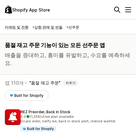
Shopify App Store
마케팅 및 전환
상향 판매 및 번들
선주문
품절 재고 주문 기능이 있는 모든 선주문 앱
매출을 증대하고, 흥미를 유발하고, 수요를 예측하세
요.
앱 110개 -
품절 재고 주문
지우기
Built for Shopify
REZ Preorder, Back In Stock
별 5개 중
5.0
(1,358)
•
Free plan available
총 리뷰 1358개
Do pre order, notify me, back in stock alert, restock waitlist
Built for Shopify