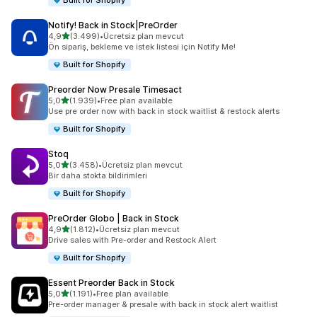
Built for Shopify
Notify! Back in Stock|PreOrder
5 yıldız üzerinden
4,9
(3.499)
•
Ücretsiz plan mevcut
toplam 3499 değerlendirme
Ön sipariş, bekleme ve istek listesi için Notify Me!
Built for Shopify
Preorder Now Presale Timesact
5 yıldız üzerinden
5,0
(1.939)
•
Free plan available
toplam 1939 değerlendirme
Use pre order now with back in stock waitlist & restock alerts
Built for Shopify
Stoq
5 yıldız üzerinden
5,0
(3.458)
•
Ücretsiz plan mevcut
toplam 3458 değerlendirme
Bir daha stokta bildirimleri
Built for Shopify
PreOrder Globo | Back in Stock
5 yıldız üzerinden
4,9
(1.812)
•
Ücretsiz plan mevcut
toplam 1812 değerlendirme
Drive sales with Pre-order and Restock Alert
Built for Shopify
Essent Preorder Back in Stock
5 yıldız üzerinden
5,0
(1.191)
•
Free plan available
toplam 1191 değerlendirme
Pre-order manager & presale with back in stock alert waitlist