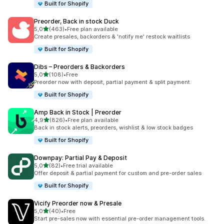
Built for Shopify
Preorder, Back in stock Duck
5 yıldız üzerinden
5,0
(463)
•
Free plan available
toplam 463 değerlendirme
Create presales, backorders & 'notify me' restock waitlists
Built for Shopify
Dibs – Preorders & Backorders
5 yıldız üzerinden
5,0
(108)
•
Free
toplam 108 değerlendirme
Preorder now with deposit, partial payment & split payment.
Built for Shopify
Amp Back in Stock | Preorder
5 yıldız üzerinden
4,9
(826)
•
Free plan available
toplam 826 değerlendirme
Back in stock alerts, preorders, wishlist & low stock badges
Built for Shopify
Downpay: Partial Pay & Deposit
5 yıldız üzerinden
5,0
(82)
•
Free trial available
toplam 82 değerlendirme
Offer deposit & partial payment for custom and pre-order sales
Built for Shopify
Vicify Preorder now & Presale
5 yıldız üzerinden
5,0
(40)
•
Free
toplam 40 değerlendirme
Start pre-sales now with essential pre-order management tools.