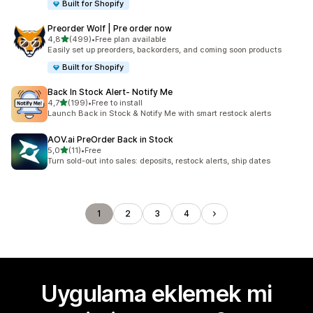
Built for Shopify
Preorder Wolf | Pre order now
5 yıldız üzerinden
4,8
(499)
•
Free plan available
toplam 499 değerlendirme
Easily set up preorders, backorders, and coming soon products
Built for Shopify
Back In Stock Alert‑ Notify Me
5 yıldız üzerinden
4,7
(199)
•
Free to install
toplam 199 değerlendirme
Launch Back in Stock & Notify Me with smart restock alerts
AOV.ai PreOrder Back in Stock
5 yıldız üzerinden
5,0
(11)
•
Free
toplam 11 değerlendirme
Turn sold-out into sales: deposits, restock alerts, ship dates
1
2
3
4
Uygulama eklemek mi