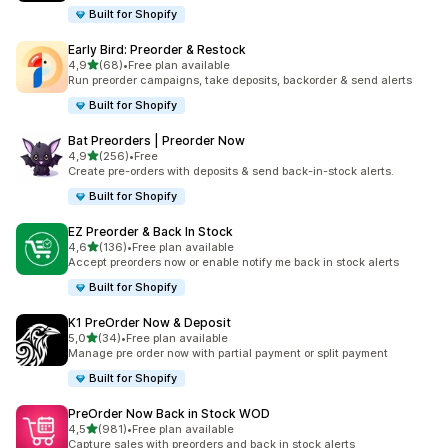
Built for Shopify
Early Bird: Preorder & Restock
5 yıldız üzerinden
4,9
(68)
•
Free plan available
toplam 68 değerlendirme
Run preorder campaigns, take deposits, backorder & send alerts
Built for Shopify
Bat Preorders | Preorder Now
5 yıldız üzerinden
4,9
(256)
•
Free
toplam 256 değerlendirme
Create pre-orders with deposits & send back-in-stock alerts.
Built for Shopify
EZ Preorder & Back In Stock
5 yıldız üzerinden
4,6
(136)
•
Free plan available
toplam 136 değerlendirme
Accept preorders now or enable notify me back in stock alerts
Built for Shopify
K1 PreOrder Now & Deposit
5 yıldız üzerinden
5,0
(34)
•
Free plan available
toplam 34 değerlendirme
Manage pre order now with partial payment or split payment
Built for Shopify
PreOrder Now Back in Stock WOD
5 yıldız üzerinden
4,5
(981)
•
Free plan available
toplam 981 değerlendirme
Capture sales with preorders and back in stock alerts