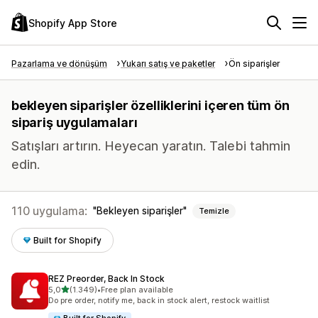
Shopify App Store
Pazarlama ve dönüşüm
Yukarı satış ve paketler
Ön siparişler
bekleyen siparişler özelliklerini içeren tüm ön
sipariş uygulamaları
Satışları artırın. Heyecan yaratın. Talebi tahmin
edin.
110 uygulama:
Bekleyen siparişler
Temizle
Built for Shopify
REZ Preorder, Back In Stock
5 yıldız üzerinden
5,0
(1.349)
•
Free plan available
toplam 1349 değerlendirme
Do pre order, notify me, back in stock alert, restock waitlist