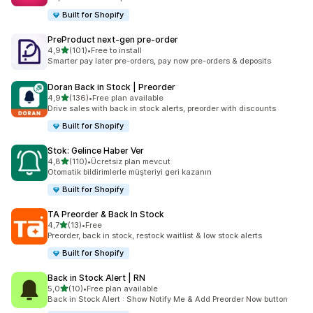
Built for Shopify
PreProduct next‑gen pre‑order
5 yıldız üzerinden
4,9
(101)
•
Free to install
toplam 101 değerlendirme
Smarter pay later pre-orders, pay now pre-orders & deposits
Doran Back in Stock | Preorder
5 yıldız üzerinden
4,9
(136)
•
Free plan available
toplam 136 değerlendirme
Drive sales with back in stock alerts, preorder with discounts
Built for Shopify
Stok: Gelince Haber Ver
5 yıldız üzerinden
4,8
(110)
•
Ücretsiz plan mevcut
toplam 110 değerlendirme
Otomatik bildirimlerle müşteriyi geri kazanın
Built for Shopify
TA Preorder & Back In Stock
5 yıldız üzerinden
4,7
(13)
•
Free
toplam 13 değerlendirme
Preorder, back in stock, restock waitlist & low stock alerts
Built for Shopify
Back in Stock Alert | RN
5 yıldız üzerinden
5,0
(10)
•
Free plan available
toplam 10 değerlendirme
Back in Stock Alert : Show Notify Me & Add Preorder Now button