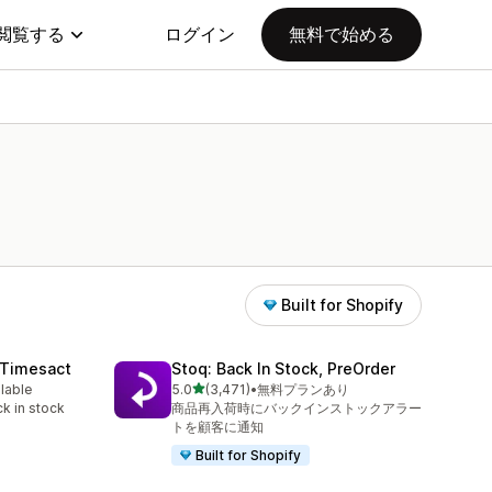
閲覧する
ログイン
無料で始める
Built for Shopify
 Timesact
Stoq: Back In Stock, PreOrder
5つ星中
ilable
5.0
(3,471)
•
無料プランあり
合計レビュー数：3471件
k in stock
商品再入荷時にバックインストックアラー
トを顧客に通知
Built for Shopify