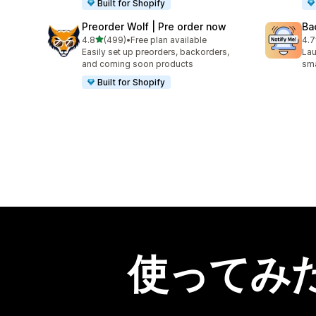
Built for Shopify
Preorder Wolf | Pre order now
Ba
5つ星中
4.8
(499)
•
Free plan available
4.7
合計レビュー数：499件
合
Easily set up preorders, backorders,
Lau
and coming soon products
sma
Built for Shopify
使ってみ