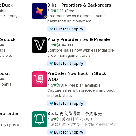
k Duck
Dibs – Preorders & Backorders
5つ星中
able
5.0
(111)
•
Free
合計レビュー数：111件
s & 'notify
Preorder now with deposit, partial
payment & split payment.
Built for Shopify
 Restock
Vicify Preorder now & Presale
5つ星中
ble
5.0
(40)
•
Free
合計レビュー数：40件
ake
Start pre-sales now with essential pre-
 alerts
order management tools.
Built for Shopify
posit
PreOrder Now Back in Stock
ble
WOD
partial
5つ星中
4.5
(981)
•
Free plan available
合計レビュー数：981件
Capture sales with preorders and back
in stock alerts
Built for Shopify
pre‑order
Stok: 再入荷通知・予約販売
5つ星中
4.8
(110)
•
無料プランあり
合計レビュー数：110件
rs, pay now
再通知と値下げアラートで顧客を呼び戻す
Built for Shopify