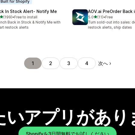
Built for Shopify
ck In Stock Alert‑ Notify Me
AOV.ai PreOrder Back 
5つ星中
5つ星中
(199)
•
Free to install
5.0
(11)
•
Free
計レビュー数：199件
合計レビュー数：11件
nch Back in Stock & Notify Me with
Turn sold-out into sales: d
rt restock alerts
restock alerts, ship dates
次へ
1
2
3
4
たいアプリがあり
Shopifyを3日間無料でお試しください