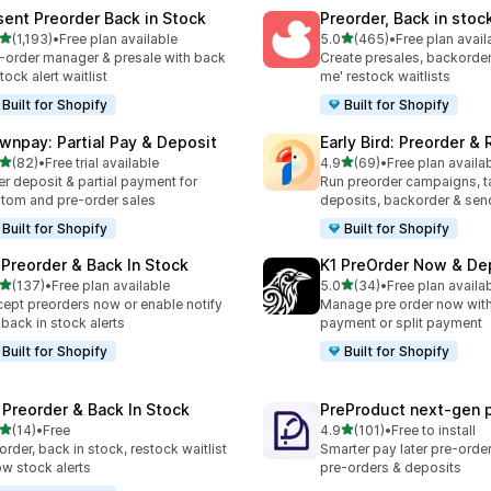
sent Preorder Back in Stock
Preorder, Back in stoc
5つ星中
5つ星中
(1,193)
•
Free plan available
5.0
(465)
•
Free plan avail
レビュー数：1193件
合計レビュー数：465件
-order manager & presale with back
Create presales, backorder
stock alert waitlist
me' restock waitlists
Built for Shopify
Built for Shopify
wnpay: Partial Pay & Deposit
Early Bird: Preorder &
5つ星中
5つ星中
(82)
•
Free trial available
4.9
(69)
•
Free plan availa
計レビュー数：82件
合計レビュー数：69件
er deposit & partial payment for
Run preorder campaigns, t
tom and pre-order sales
deposits, backorder & send
Built for Shopify
Built for Shopify
 Preorder & Back In Stock
K1 PreOrder Now & De
5つ星中
5つ星中
(137)
•
Free plan available
5.0
(34)
•
Free plan availa
計レビュー数：137件
合計レビュー数：34件
ept preorders now or enable notify
Manage pre order now with 
back in stock alerts
payment or split payment
Built for Shopify
Built for Shopify
 Preorder & Back In Stock
PreProduct next‑gen 
5つ星中
5つ星中
(14)
•
Free
4.9
(101)
•
Free to install
計レビュー数：14件
合計レビュー数：101件
order, back in stock, restock waitlist
Smarter pay later pre-orde
ow stock alerts
pre-orders & deposits