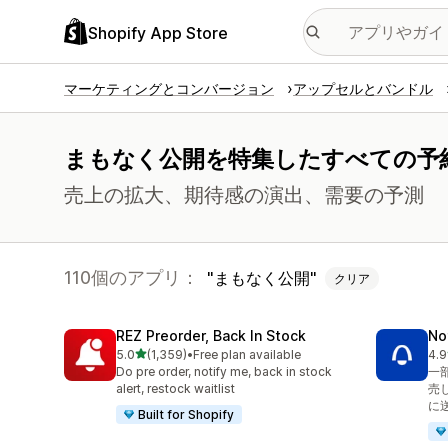
Shopify App Store
マーケティングとコンバージョン
アップセルとバンドル
まもなく公開を特集したすべての予
売上の拡大、期待感の演出、需要の予測
110個のアプリ：
まもなく公開
クリア
REZ Preorder, Back In Stock
No
5つ星中
5.0
(1,359)
•
Free plan available
4.9
合計レビュー数：1359件
合
Do pre order, notify me, back in stock
一
alert, restock waitlist
売
に
Built for Shopify