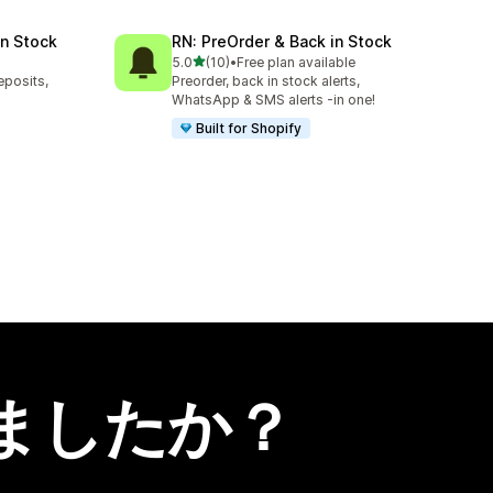
in Stock
RN: PreOrder & Back in Stock
5つ星中
5.0
(10)
•
Free plan available
合計レビュー数：10件
eposits,
Preorder, back in stock alerts,
WhatsApp & SMS alerts -in one!
Built for Shopify
ましたか？