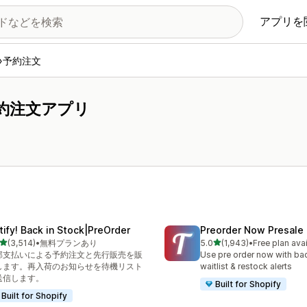
アプリを
予約注文
約注文アプリ
tify! Back in Stock|PreOrder
Preorder Now Presale
5つ星中
5つ星中
(3,514)
•
無料プランあり
5.0
(1,943)
•
Free plan ava
計レビュー数：3514件
合計レビュー数：1943件
部支払いによる予約注文と先行販売を販
Use pre order now with bac
します。再入荷のお知らせを待機リスト
waitlist & restock alerts
送信します。
Built for Shopify
Built for Shopify