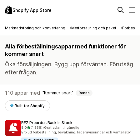
Shopify App Store
Marknadsföring och konvertering
Merförsäljning och paket
Förbestäl
Alla förbeställningsappar med funktioner för
kommer snart
Öka försäljningen. Bygg upp förväntan. Förutsäg
efterfrågan.
110 appar med
Kommer snart
Rensa
Built for Shopify
REZ Preorder, Back In Stock
av 5 stjärnor
5,0
(1 356)
•
Gratisplan tillgänglig
1356 recensioner totalt
Erbjud förbeställning, bevakning, lageraviseringar och väntelistor