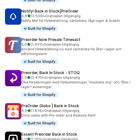
Built for Shopify
Notify! Back in Stock|PreOrder
av 5 stjärnor
4,9
(3 509)
•
Gratisplan tillgänglig
3509 recensioner totalt
Notify Me! för förbeställning, väntelista, lågt lager & önskel
Built for Shopify
Preorder Now Presale Timesact
av 5 stjärnor
5,0
(1 941)
•
Gratisplan tillgänglig
1941 recensioner totalt
Använd förbeställning nu med väntelista för åter i lager och
påfyllningslarm
Built for Shopify
Preorder, Back In Stock ‑ STOQ
av 5 stjärnor
5,0
(3 470)
•
Gratisplan tillgänglig
3470 recensioner totalt
Öka försäljningen med förbeställningar, ”meddela mig” och ”åter i
lager”-aviseringar
Built for Shopify
PreOrder Globo | Back in Stock
av 5 stjärnor
4,9
(1 814)
•
Gratisplan tillgänglig
1814 recensioner totalt
Drive sales with Pre-order and Restock Alert
Built for Shopify
Essent Preorder Back in Stock
av 5 stjärnor
5,0
(1 191)
•
Gratisplan tillgänglig