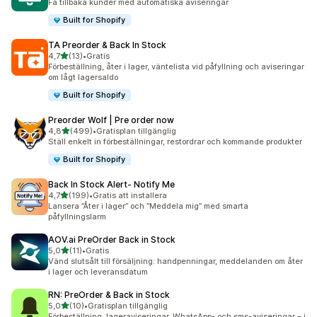
Få tillbaka kunder med automatiska aviseringar
Built for Shopify
TA Preorder & Back In Stock
av 5 stjärnor
4,7
(13)
•
Gratis
13 recensioner totalt
Förbeställning, åter i lager, väntelista vid påfyllning och aviseringar
om lågt lagersaldo
Built for Shopify
Preorder Wolf | Pre order now
av 5 stjärnor
4,8
(499)
•
Gratisplan tillgänglig
499 recensioner totalt
Ställ enkelt in förbeställningar, restordrar och kommande produkter
Built for Shopify
Back In Stock Alert‑ Notify Me
av 5 stjärnor
4,7
(199)
•
Gratis att installera
199 recensioner totalt
Lansera ”Åter i lager” och ”Meddela mig” med smarta
påfyllningslarm
AOV.ai PreOrder Back in Stock
av 5 stjärnor
5,0
(11)
•
Gratis
11 recensioner totalt
Vänd slutsålt till försäljning: handpenningar, meddelanden om åter
i lager och leveransdatum
RN: PreOrder & Back in Stock
av 5 stjärnor
5,0
(10)
•
Gratisplan tillgänglig
10 recensioner totalt
Förbeställning, lageraviseringar, WhatsApp- och sms-aviseringar – i