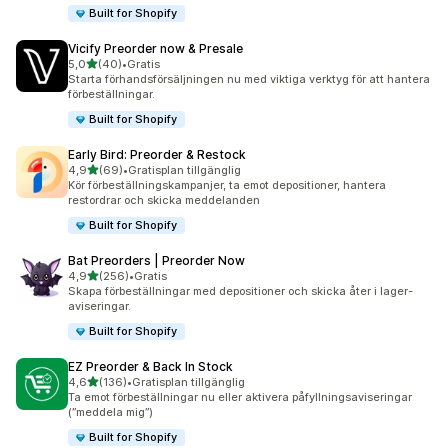
Built for Shopify
Vicify Preorder now & Presale
av 5 stjärnor
5,0
(40)
•
Gratis
40 recensioner totalt
Starta förhandsförsäljningen nu med viktiga verktyg för att hantera
förbeställningar.
Built for Shopify
Early Bird: Preorder & Restock
av 5 stjärnor
4,9
(69)
•
Gratisplan tillgänglig
69 recensioner totalt
Kör förbeställningskampanjer, ta emot depositioner, hantera
restordrar och skicka meddelanden
Built for Shopify
Bat Preorders | Preorder Now
av 5 stjärnor
4,9
(256)
•
Gratis
256 recensioner totalt
Skapa förbeställningar med depositioner och skicka åter i lager-
aviseringar.
Built for Shopify
EZ Preorder & Back In Stock
av 5 stjärnor
4,6
(136)
•
Gratisplan tillgänglig
136 recensioner totalt
Ta emot förbeställningar nu eller aktivera påfyllningsaviseringar
(”meddela mig”)
Built for Shopify