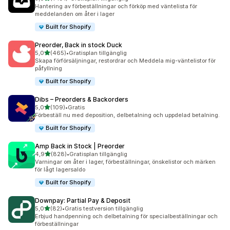
1191 recensioner totalt
Hantering av förbeställningar och förköp med väntelista för
meddelanden om åter i lager
Built for Shopify
Preorder, Back in stock Duck
av 5 stjärnor
5,0
(465)
•
Gratisplan tillgänglig
465 recensioner totalt
Skapa förförsäljningar, restordrar och Meddela mig-väntelistor för
påfyllning
Built for Shopify
Dibs – Preorders & Backorders
av 5 stjärnor
5,0
(109)
•
Gratis
109 recensioner totalt
Förbeställ nu med deposition, delbetalning och uppdelad betalning.
Built for Shopify
Amp Back in Stock | Preorder
av 5 stjärnor
4,9
(828)
•
Gratisplan tillgänglig
828 recensioner totalt
Varningar om åter i lager, förbeställningar, önskelistor och märken
för lågt lagersaldo
Built for Shopify
Downpay: Partial Pay & Deposit
av 5 stjärnor
5,0
(82)
•
Gratis testversion tillgänglig
82 recensioner totalt
Erbjud handpenning och delbetalning för specialbeställningar och
förbeställningar