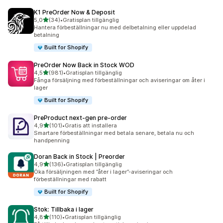
K1 PreOrder Now & Deposit
av 5 stjärnor
5,0
(34)
•
Gratisplan tillgänglig
34 recensioner totalt
Hantera förbeställningar nu med delbetalning eller uppdelad
betalning
Built for Shopify
PreOrder Now Back in Stock WOD
av 5 stjärnor
4,5
(981)
•
Gratisplan tillgänglig
981 recensioner totalt
Fånga försäljning med förbeställningar och aviseringar om åter i
lager
Built for Shopify
PreProduct next‑gen pre‑order
av 5 stjärnor
4,9
(101)
•
Gratis att installera
101 recensioner totalt
Smartare förbeställningar med betala senare, betala nu och
handpenning
Doran Back in Stock | Preorder
av 5 stjärnor
4,9
(136)
•
Gratisplan tillgänglig
136 recensioner totalt
Öka försäljningen med ”åter i lager”-aviseringar och
förbeställningar med rabatt
Built for Shopify
Stok: Tillbaka i lager
av 5 stjärnor
4,8
(110)
•
Gratisplan tillgänglig
110 recensioner totalt