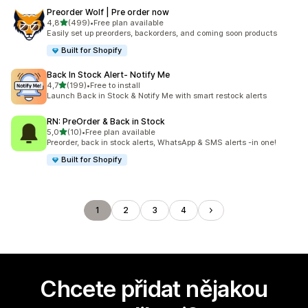
Preorder Wolf | Pre order now
z 5 hvězd
4,8
(499)
•
Free plan available
Celkový počet recenzí: 499
Easily set up preorders, backorders, and coming soon products
Built for Shopify
Back In Stock Alert‑ Notify Me
z 5 hvězd
4,7
(199)
•
Free to install
Celkový počet recenzí: 199
Launch Back in Stock & Notify Me with smart restock alerts
RN: PreOrder & Back in Stock
z 5 hvězd
5,0
(10)
•
Free plan available
Celkový počet recenzí: 10
Preorder, back in stock alerts, WhatsApp & SMS alerts -in one!
Built for Shopify
1
2
3
4
Chcete přidat nějakou