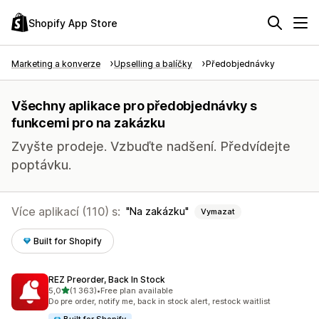
Shopify App Store
Marketing a konverze
Upselling a balíčky
Předobjednávky
Všechny aplikace pro předobjednávky s
funkcemi pro na zakázku
Zvyšte prodeje. Vzbuďte nadšení. Předvídejte
poptávku.
Více aplikací (110) s:
Na zakázku
Vymazat
Built for Shopify
REZ Preorder, Back In Stock
z 5 hvězd
5,0
(1 363)
•
Free plan available
Celkový počet recenzí: 1363
Do pre order, notify me, back in stock alert, restock waitlist