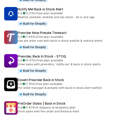
Built for Shopify
Notify Me! Back in Stock Alert
z 5 hvězd
4,9
(3 515)
•
Free plan available
Celkový počet recenzí: 3515
Waitlist, preorder, wishlist and low stock - all in one app.
Built for Shopify
Preorder Now Presale Timesact
z 5 hvězd
5,0
(1 943)
•
Free plan available
Celkový počet recenzí: 1943
Use pre order now with back in stock waitlist & restock alerts
Built for Shopify
Preorder, Back In Stock ‑ STOQ
z 5 hvězd
5,0
(3 472)
•
Free plan available
Celkový počet recenzí: 3472
Grow sales with preorders, 'notify me' & back in stock alerts
Built for Shopify
Essent Preorder Back in Stock
z 5 hvězd
5,0
(1 193)
•
Free plan available
Celkový počet recenzí: 1193
Pre-order manager & presale with back in stock alert waitlist
Built for Shopify
PreOrder Globo | Back in Stock
z 5 hvězd
4,9
(1 814)
•
K dispozici je bezplatný plán
Celkový počet recenzí: 1814
Drive sales with Pre-order and Restock Alert