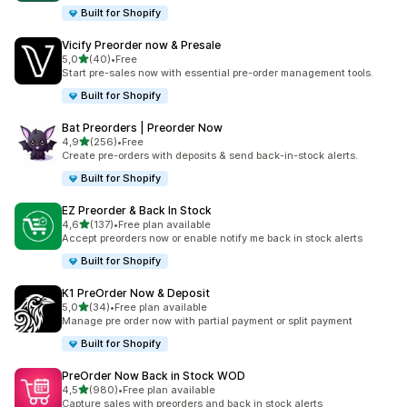
Built for Shopify
Vicify Preorder now & Presale
z 5 hvězd
5,0
(40)
•
Free
Celkový počet recenzí: 40
Start pre-sales now with essential pre-order management tools.
Built for Shopify
Bat Preorders | Preorder Now
z 5 hvězd
4,9
(256)
•
Free
Celkový počet recenzí: 256
Create pre-orders with deposits & send back-in-stock alerts.
Built for Shopify
EZ Preorder & Back In Stock
z 5 hvězd
4,6
(137)
•
Free plan available
Celkový počet recenzí: 137
Accept preorders now or enable notify me back in stock alerts
Built for Shopify
K1 PreOrder Now & Deposit
z 5 hvězd
5,0
(34)
•
Free plan available
Celkový počet recenzí: 34
Manage pre order now with partial payment or split payment
Built for Shopify
PreOrder Now Back in Stock WOD
z 5 hvězd
4,5
(980)
•
Free plan available
Celkový počet recenzí: 980
Capture sales with preorders and back in stock alerts