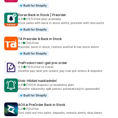
Built for Shopify
Doran Back in Stock | Preorder
z 5 hvězd
4,9
(137)
•
Free plan available
Celkový počet recenzí: 137
Drive sales with back in stock alerts, preorder with discounts
Built for Shopify
TA Preorder & Back In Stock
z 5 hvězd
4,7
(14)
•
Free
Celkový počet recenzí: 14
Preorder, back in stock, restock waitlist & low stock alerts
Built for Shopify
PreProduct next‑gen pre‑order
z 5 hvězd
4,9
(101)
•
Free to install
Celkový počet recenzí: 101
Smarter pay later pre-orders, pay now pre-orders & deposits
Stok: Hlídání naskladnění
z 5 hvězd
4,8
(110)
•
K dispozici je bezplatný plán
Celkový počet recenzí: 110
Přiveďte zákazníky zpět pomocí automatických upozornění
Built for Shopify
AOV.ai PreOrder Back in Stock
z 5 hvězd
5,0
(12)
•
Free
Celkový počet recenzí: 12
Turn sold-out into sales: deposits, restock alerts, ship dates