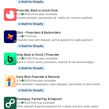
Built for Shopify
Preorder, Back in stock Duck
z 5 hvězd
5,0
(465)
•
Free plan available
Celkový počet recenzí: 465
Create presales, backorders & 'notify me' restock waitlists
Built for Shopify
Dibs – Preorders & Backorders
z 5 hvězd
5,0
(111)
•
Free
Celkový počet recenzí: 111
Preorder now with deposit, partial payment & split payment.
Built for Shopify
Amp Back in Stock | Preorder
z 5 hvězd
4,9
(828)
•
Free plan available
Celkový počet recenzí: 828
Back in stock alerts, preorders, wishlist & low stock badges
Built for Shopify
Early Bird: Preorder & Restock
z 5 hvězd
4,9
(69)
•
Free plan available
Celkový počet recenzí: 69
Run preorder campaigns, take deposits, backorder & send alerts
Built for Shopify
Downpay: Partial Pay & Deposit
z 5 hvězd
5,0
(82)
•
Free trial available
Celkový počet recenzí: 82
Offer deposit & partial payment for custom and pre-order sales