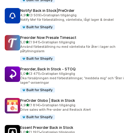
Built for Shopify
Notify! Back in Stock|PreOrder
av 5 stjärnor
4,9
(3 509)
•
Gratisplan tillgänglig
3509 recensioner totalt
Notify Me! för förbeställning, väntelista, lågt lager & önskel
Built for Shopify
Preorder Now Presale Timesact
av 5 stjärnor
5,0
(1 941)
•
Gratisplan tillgänglig
1941 recensioner totalt
Använd förbeställning nu med väntelista för åter i lager och
påfyllningslarm
Built for Shopify
Preorder, Back In Stock ‑ STOQ
av 5 stjärnor
5,0
(3 471)
•
Gratisplan tillgänglig
3471 recensioner totalt
Öka försäljningen med förbeställningar, ”meddela mig” och ”åter i
lager”-aviseringar
Built for Shopify
PreOrder Globo | Back in Stock
av 5 stjärnor
4,9
(1 814)
•
Gratisplan tillgänglig
1814 recensioner totalt
Drive sales with Pre-order and Restock Alert
Built for Shopify
Essent Preorder Back in Stock
av 5 stjärnor
5,0
(1 192)
•
Gratisplan tillgänglig