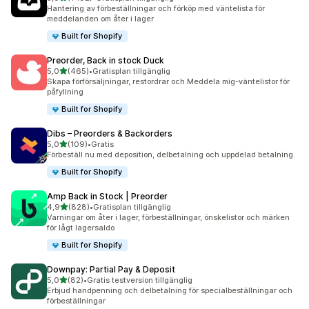
1192 recensioner totalt
Hantering av förbeställningar och förköp med väntelista för
meddelanden om åter i lager
Built for Shopify
Preorder, Back in stock Duck
av 5 stjärnor
5,0
(465)
•
Gratisplan tillgänglig
465 recensioner totalt
Skapa förförsäljningar, restordrar och Meddela mig-väntelistor för
påfyllning
Built for Shopify
Dibs – Preorders & Backorders
av 5 stjärnor
5,0
(109)
•
Gratis
109 recensioner totalt
Förbeställ nu med deposition, delbetalning och uppdelad betalning.
Built for Shopify
Amp Back in Stock | Preorder
av 5 stjärnor
4,9
(828)
•
Gratisplan tillgänglig
828 recensioner totalt
Varningar om åter i lager, förbeställningar, önskelistor och märken
för lågt lagersaldo
Built for Shopify
Downpay: Partial Pay & Deposit
av 5 stjärnor
5,0
(82)
•
Gratis testversion tillgänglig
82 recensioner totalt
Erbjud handpenning och delbetalning för specialbeställningar och
förbeställningar