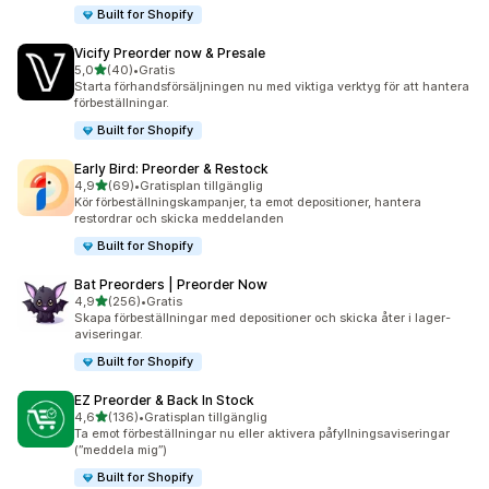
Built for Shopify
Vicify Preorder now & Presale
av 5 stjärnor
5,0
(40)
•
Gratis
40 recensioner totalt
Starta förhandsförsäljningen nu med viktiga verktyg för att hantera
förbeställningar.
Built for Shopify
Early Bird: Preorder & Restock
av 5 stjärnor
4,9
(69)
•
Gratisplan tillgänglig
69 recensioner totalt
Kör förbeställningskampanjer, ta emot depositioner, hantera
restordrar och skicka meddelanden
Built for Shopify
Bat Preorders | Preorder Now
av 5 stjärnor
4,9
(256)
•
Gratis
256 recensioner totalt
Skapa förbeställningar med depositioner och skicka åter i lager-
aviseringar.
Built for Shopify
EZ Preorder & Back In Stock
av 5 stjärnor
4,6
(136)
•
Gratisplan tillgänglig
136 recensioner totalt
Ta emot förbeställningar nu eller aktivera påfyllningsaviseringar
(”meddela mig”)
Built for Shopify