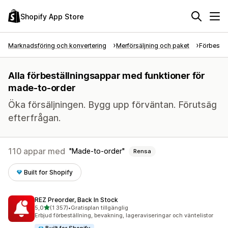
Shopify App Store
Marknadsföring och konvertering
Merförsäljning och paket
Förbestäl
Alla förbeställningsappar med funktioner för
made-to-order
Öka försäljningen. Bygg upp förväntan. Förutsäg
efterfrågan.
110 appar med
Made-to-order
Rensa
Built for Shopify
REZ Preorder, Back In Stock
av 5 stjärnor
5,0
(1 357)
•
Gratisplan tillgänglig
1357 recensioner totalt
Erbjud förbeställning, bevakning, lageraviseringar och väntelistor