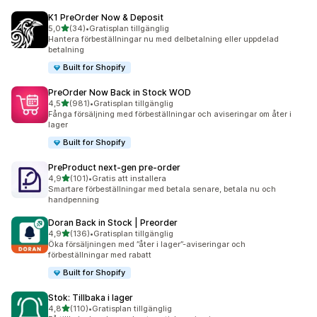
K1 PreOrder Now & Deposit
av 5 stjärnor
5,0
(34)
•
Gratisplan tillgänglig
34 recensioner totalt
Hantera förbeställningar nu med delbetalning eller uppdelad
betalning
Built for Shopify
PreOrder Now Back in Stock WOD
av 5 stjärnor
4,5
(981)
•
Gratisplan tillgänglig
981 recensioner totalt
Fånga försäljning med förbeställningar och aviseringar om åter i
lager
Built for Shopify
PreProduct next‑gen pre‑order
av 5 stjärnor
4,9
(101)
•
Gratis att installera
101 recensioner totalt
Smartare förbeställningar med betala senare, betala nu och
handpenning
Doran Back in Stock | Preorder
av 5 stjärnor
4,9
(136)
•
Gratisplan tillgänglig
136 recensioner totalt
Öka försäljningen med ”åter i lager”-aviseringar och
förbeställningar med rabatt
Built for Shopify
Stok: Tillbaka i lager
av 5 stjärnor
4,8
(110)
•
Gratisplan tillgänglig
110 recensioner totalt