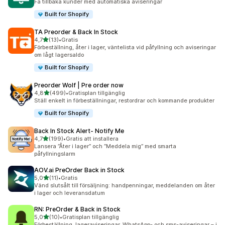
Få tillbaka kunder med automatiska aviseringar
Built for Shopify
TA Preorder & Back In Stock
av 5 stjärnor
4,7
(13)
•
Gratis
13 recensioner totalt
Förbeställning, åter i lager, väntelista vid påfyllning och aviseringar
om lågt lagersaldo
Built for Shopify
Preorder Wolf | Pre order now
av 5 stjärnor
4,8
(499)
•
Gratisplan tillgänglig
499 recensioner totalt
Ställ enkelt in förbeställningar, restordrar och kommande produkter
Built for Shopify
Back In Stock Alert‑ Notify Me
av 5 stjärnor
4,7
(199)
•
Gratis att installera
199 recensioner totalt
Lansera ”Åter i lager” och ”Meddela mig” med smarta
påfyllningslarm
AOV.ai PreOrder Back in Stock
av 5 stjärnor
5,0
(11)
•
Gratis
11 recensioner totalt
Vänd slutsålt till försäljning: handpenningar, meddelanden om åter
i lager och leveransdatum
RN: PreOrder & Back in Stock
av 5 stjärnor
5,0
(10)
•
Gratisplan tillgänglig
10 recensioner totalt
Förbeställning, lageraviseringar, WhatsApp- och sms-aviseringar – i