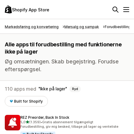
Shopify App Store
Markedsføring og konvertering
Mersalg og sampak
Forudbestillinger
Alle apps til forudbestilling med funktionerne
ikke på lager
Øg omsætningen. Skab begejstring. Forudse
efterspørgsel.
110 apps med
Ikke på lager
Ryd
Built for Shopify
REZ Preorder, Back In Stock
ud af 5 stjerner
5,0
(1.359)
•
Gratis abonnement tilgængeligt
1359 anmeldelser i alt
Forudbestilling, giv mig besked, tilbage på lager og venteliste