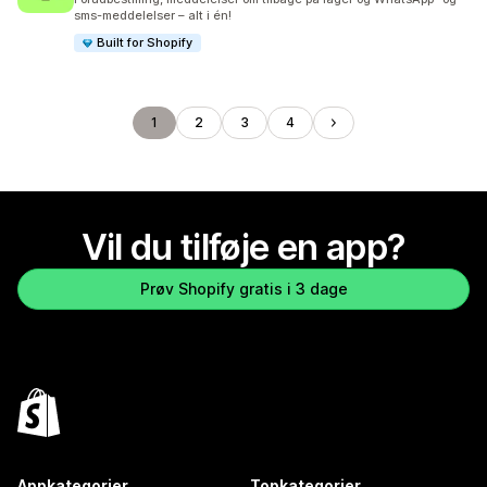
sms-meddelelser – alt i én!
Built for Shopify
1
2
3
4
Vil du tilføje en app?
Prøv Shopify gratis i 3 dage
Appkategorier
Topkategorier