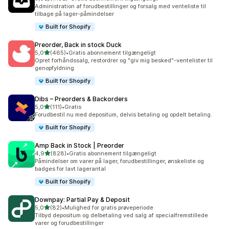
1192 anmeldelser i alt
Administration af forudbestillinger og forsalg med venteliste til
tilbage på lager-påmindelser
Built for Shopify
Preorder, Back in stock Duck
ud af 5 stjerner
5,0
(465)
•
Gratis abonnement tilgængeligt
465 anmeldelser i alt
Opret forhåndssalg, restordrer og "giv mig besked"-ventelister til
genopfyldning
Built for Shopify
Dibs – Preorders & Backorders
ud af 5 stjerner
5,0
(111)
•
Gratis
111 anmeldelser i alt
Forudbestil nu med depositum, delvis betaling og opdelt betaling.
Built for Shopify
Amp Back in Stock | Preorder
ud af 5 stjerner
4,9
(828)
•
Gratis abonnement tilgængeligt
828 anmeldelser i alt
Påmindelser om varer på lager, forudbestillinger, ønskeliste og
badges for lavt lagerantal
Built for Shopify
Downpay: Partial Pay & Deposit
ud af 5 stjerner
5,0
(82)
•
Mulighed for gratis prøveperiode
82 anmeldelser i alt
Tilbyd depositum og delbetaling ved salg af specialfremstillede
varer og forudbestillinger