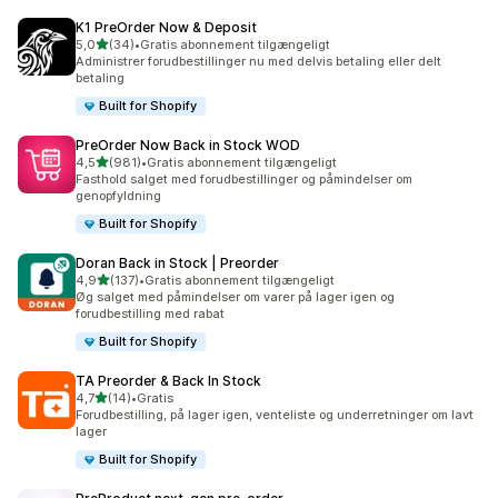
K1 PreOrder Now & Deposit
ud af 5 stjerner
5,0
(34)
•
Gratis abonnement tilgængeligt
34 anmeldelser i alt
Administrer forudbestillinger nu med delvis betaling eller delt
betaling
Built for Shopify
PreOrder Now Back in Stock WOD
ud af 5 stjerner
4,5
(981)
•
Gratis abonnement tilgængeligt
981 anmeldelser i alt
Fasthold salget med forudbestillinger og påmindelser om
genopfyldning
Built for Shopify
Doran Back in Stock | Preorder
ud af 5 stjerner
4,9
(137)
•
Gratis abonnement tilgængeligt
137 anmeldelser i alt
Øg salget med påmindelser om varer på lager igen og
forudbestilling med rabat
Built for Shopify
TA Preorder & Back In Stock
ud af 5 stjerner
4,7
(14)
•
Gratis
14 anmeldelser i alt
Forudbestilling, på lager igen, venteliste og underretninger om lavt
lager
Built for Shopify