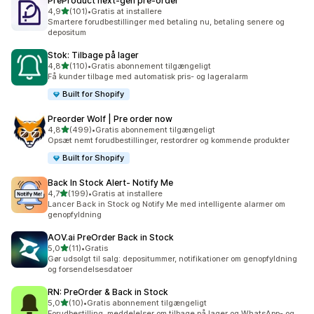
PreProduct next‑gen pre‑order
ud af 5 stjerner
4,9
(101)
•
Gratis at installere
101 anmeldelser i alt
Smartere forudbestillinger med betaling nu, betaling senere og
depositum
Stok: Tilbage på lager
ud af 5 stjerner
4,8
(110)
•
Gratis abonnement tilgængeligt
110 anmeldelser i alt
Få kunder tilbage med automatisk pris- og lageralarm
Built for Shopify
Preorder Wolf | Pre order now
ud af 5 stjerner
4,8
(499)
•
Gratis abonnement tilgængeligt
499 anmeldelser i alt
Opsæt nemt forudbestillinger, restordrer og kommende produkter
Built for Shopify
Back In Stock Alert‑ Notify Me
ud af 5 stjerner
4,7
(199)
•
Gratis at installere
199 anmeldelser i alt
Lancer Back in Stock og Notify Me med intelligente alarmer om
genopfyldning
AOV.ai PreOrder Back in Stock
ud af 5 stjerner
5,0
(11)
•
Gratis
11 anmeldelser i alt
Gør udsolgt til salg: depositummer, notifikationer om genopfyldning
og forsendelsesdatoer
RN: PreOrder & Back in Stock
ud af 5 stjerner
5,0
(10)
•
Gratis abonnement tilgængeligt
10 anmeldelser i alt
Forudbestilling, meddelelser om tilbage på lager og WhatsApp- og