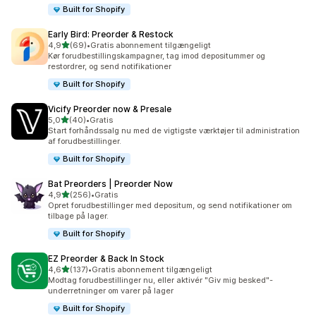
Built for Shopify
Early Bird: Preorder & Restock
ud af 5 stjerner
4,9
(69)
•
Gratis abonnement tilgængeligt
69 anmeldelser i alt
Kør forudbestillingskampagner, tag imod depositummer og
restordrer, og send notifikationer
Built for Shopify
Vicify Preorder now & Presale
ud af 5 stjerner
5,0
(40)
•
Gratis
40 anmeldelser i alt
Start forhåndssalg nu med de vigtigste værktøjer til administration
af forudbestillinger.
Built for Shopify
Bat Preorders | Preorder Now
ud af 5 stjerner
4,9
(256)
•
Gratis
256 anmeldelser i alt
Opret forudbestillinger med depositum, og send notifikationer om
tilbage på lager.
Built for Shopify
EZ Preorder & Back In Stock
ud af 5 stjerner
4,6
(137)
•
Gratis abonnement tilgængeligt
137 anmeldelser i alt
Modtag forudbestillinger nu, eller aktivér "Giv mig besked"-
underretninger om varer på lager
Built for Shopify