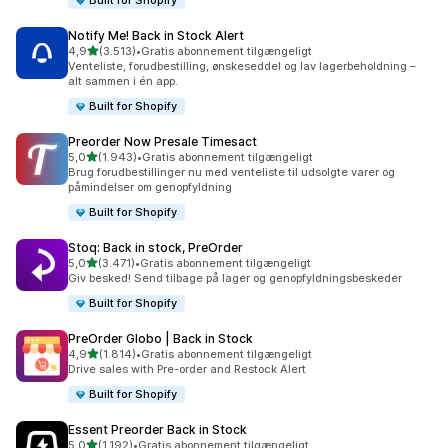
Built for Shopify
Notify Me! Back in Stock Alert
ud af 5 stjerner
4,9
(3.513)
•
Gratis abonnement tilgængeligt
3513 anmeldelser i alt
Venteliste, forudbestilling, ønskeseddel og lav lagerbeholdning –
alt sammen i én app.
Built for Shopify
Preorder Now Presale Timesact
ud af 5 stjerner
5,0
(1.943)
•
Gratis abonnement tilgængeligt
1943 anmeldelser i alt
Brug forudbestillinger nu med venteliste til udsolgte varer og
påmindelser om genopfyldning
Built for Shopify
Stoq: Back in stock, PreOrder
ud af 5 stjerner
5,0
(3.471)
•
Gratis abonnement tilgængeligt
3471 anmeldelser i alt
Giv besked! Send tilbage på lager og genopfyldningsbeskeder
Built for Shopify
PreOrder Globo | Back in Stock
ud af 5 stjerner
4,9
(1.814)
•
Gratis abonnement tilgængeligt
1814 anmeldelser i alt
Drive sales with Pre-order and Restock Alert
Built for Shopify
Essent Preorder Back in Stock
ud af 5 stjerner
5,0
(1.192)
•
Gratis abonnement tilgængeligt