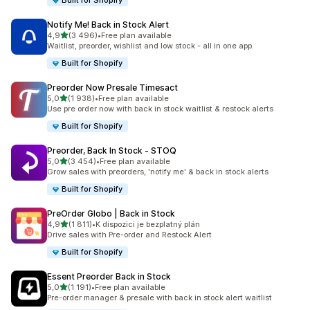
Built for Shopify
Notify Me! Back in Stock Alert
z 5 hvězd
4,9
(3 496)
•
Free plan available
Celkový počet recenzí: 3496
Waitlist, preorder, wishlist and low stock - all in one app.
Built for Shopify
Preorder Now Presale Timesact
z 5 hvězd
5,0
(1 938)
•
Free plan available
Celkový počet recenzí: 1938
Use pre order now with back in stock waitlist & restock alerts
Built for Shopify
Preorder, Back In Stock ‑ STOQ
z 5 hvězd
5,0
(3 454)
•
Free plan available
Celkový počet recenzí: 3454
Grow sales with preorders, 'notify me' & back in stock alerts
Built for Shopify
PreOrder Globo | Back in Stock
z 5 hvězd
4,9
(1 811)
•
K dispozici je bezplatný plán
Celkový počet recenzí: 1811
Drive sales with Pre-order and Restock Alert
Built for Shopify
Essent Preorder Back in Stock
z 5 hvězd
5,0
(1 191)
•
Free plan available
Celkový počet recenzí: 1191
Pre-order manager & presale with back in stock alert waitlist