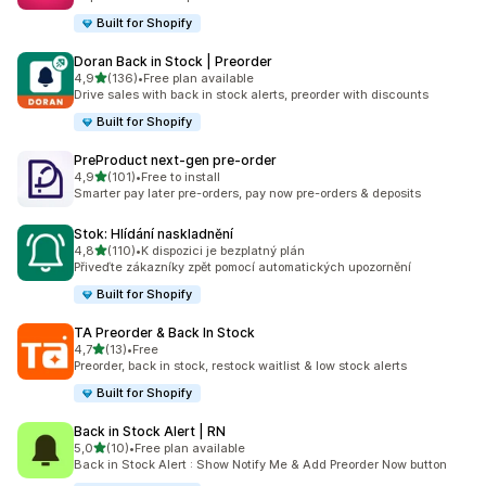
Built for Shopify
Doran Back in Stock | Preorder
z 5 hvězd
4,9
(136)
•
Free plan available
Celkový počet recenzí: 136
Drive sales with back in stock alerts, preorder with discounts
Built for Shopify
PreProduct next‑gen pre‑order
z 5 hvězd
4,9
(101)
•
Free to install
Celkový počet recenzí: 101
Smarter pay later pre-orders, pay now pre-orders & deposits
Stok: Hlídání naskladnění
z 5 hvězd
4,8
(110)
•
K dispozici je bezplatný plán
Celkový počet recenzí: 110
Přiveďte zákazníky zpět pomocí automatických upozornění
Built for Shopify
TA Preorder & Back In Stock
z 5 hvězd
4,7
(13)
•
Free
Celkový počet recenzí: 13
Preorder, back in stock, restock waitlist & low stock alerts
Built for Shopify
Back in Stock Alert | RN
z 5 hvězd
5,0
(10)
•
Free plan available
Celkový počet recenzí: 10
Back in Stock Alert : Show Notify Me & Add Preorder Now button