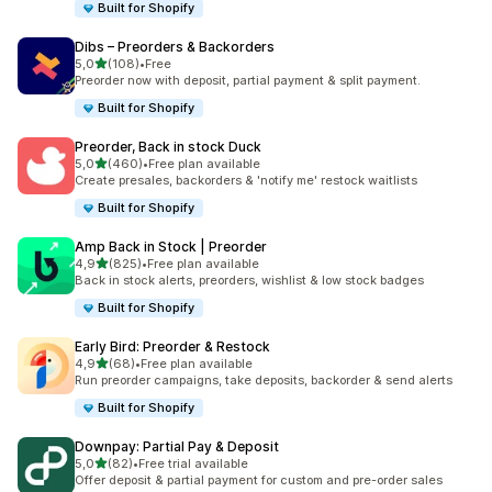
Built for Shopify
Dibs – Preorders & Backorders
z 5 hvězd
5,0
(108)
•
Free
Celkový počet recenzí: 108
Preorder now with deposit, partial payment & split payment.
Built for Shopify
Preorder, Back in stock Duck
z 5 hvězd
5,0
(460)
•
Free plan available
Celkový počet recenzí: 460
Create presales, backorders & 'notify me' restock waitlists
Built for Shopify
Amp Back in Stock | Preorder
z 5 hvězd
4,9
(825)
•
Free plan available
Celkový počet recenzí: 825
Back in stock alerts, preorders, wishlist & low stock badges
Built for Shopify
Early Bird: Preorder & Restock
z 5 hvězd
4,9
(68)
•
Free plan available
Celkový počet recenzí: 68
Run preorder campaigns, take deposits, backorder & send alerts
Built for Shopify
Downpay: Partial Pay & Deposit
z 5 hvězd
5,0
(82)
•
Free trial available
Celkový počet recenzí: 82
Offer deposit & partial payment for custom and pre-order sales