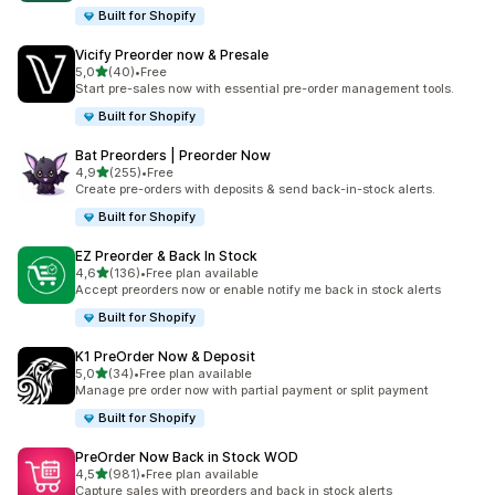
Built for Shopify
Vicify Preorder now & Presale
z 5 hvězd
5,0
(40)
•
Free
Celkový počet recenzí: 40
Start pre-sales now with essential pre-order management tools.
Built for Shopify
Bat Preorders | Preorder Now
z 5 hvězd
4,9
(255)
•
Free
Celkový počet recenzí: 255
Create pre-orders with deposits & send back-in-stock alerts.
Built for Shopify
EZ Preorder & Back In Stock
z 5 hvězd
4,6
(136)
•
Free plan available
Celkový počet recenzí: 136
Accept preorders now or enable notify me back in stock alerts
Built for Shopify
K1 PreOrder Now & Deposit
z 5 hvězd
5,0
(34)
•
Free plan available
Celkový počet recenzí: 34
Manage pre order now with partial payment or split payment
Built for Shopify
PreOrder Now Back in Stock WOD
z 5 hvězd
4,5
(981)
•
Free plan available
Celkový počet recenzí: 981
Capture sales with preorders and back in stock alerts