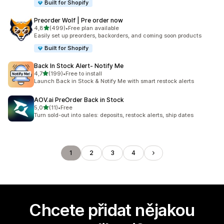
Built for Shopify
Preorder Wolf | Pre order now
z 5 hvězd
4,8
(499)
•
Free plan available
Celkový počet recenzí: 499
Easily set up preorders, backorders, and coming soon products
Built for Shopify
Back In Stock Alert‑ Notify Me
z 5 hvězd
4,7
(199)
•
Free to install
Celkový počet recenzí: 199
Launch Back in Stock & Notify Me with smart restock alerts
AOV.ai PreOrder Back in Stock
z 5 hvězd
5,0
(11)
•
Free
Celkový počet recenzí: 11
Turn sold-out into sales: deposits, restock alerts, ship dates
1
2
3
4
Chcete přidat nějakou