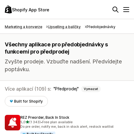
Shopify App Store
Marketing a konverze
Upselling a balíčky
Předobjednávky
Všechny aplikace pro předobjednávky s
funkcemi pro předprodej
Zvyšte prodeje. Vzbuďte nadšení. Předvídejte
poptávku.
Více aplikací (109) s:
Předprodej
Vymazat
Built for Shopify
REZ Preorder, Back In Stock
z 5 hvězd
5,0
(1 343)
•
Free plan available
Celkový počet recenzí: 1343
Do pre order, notify me, back in stock alert, restock waitlist