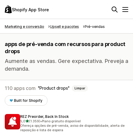
Shopify App Store
Marketing e conversão
Upsell e pacotes
Pré-vendas
apps de pré-venda com recursos para product
drops
Aumente as vendas. Gere expectativa. Preveja a
demanda.
110 apps com
Product drops
Limpar
Built for Shopify
REZ Preorder, Back In Stock
de 5 estrelas
5,0
(1.359)
•
Plano gratuito disponível
1359 avaliações ao todo
Ofereça opções de pré-venda, aviso de disponibilidade, alerta de
reposição e lista de espera