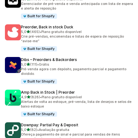
1193 avaliações ao todo
Gerenciador de pré-venda e venda antecipada com lista de espera
e alerta de reposição
Built for Shopify
Preorder, Back in stock Duck
de 5 estrelas
5,0
(465)
•
Plano gratuito disponível
465 avaliações ao todo
Crie pré-vendas, encomendas e listas de espera de reposição
“avise-me”
Built for Shopify
Dibs – Preorders & Backorders
de 5 estrelas
5,0
(111)
•
Grátis
111 avaliações ao todo
Pré-venda agora com depósito, pagamento parcial e pagamento
dividido.
Built for Shopify
Amp Back in Stock | Preorder
de 5 estrelas
4,9
(828)
•
Plano gratuito disponível
828 avaliações ao todo
Alertas de volta ao estoque, pré-venda, lista de desejos e selos de
baixo estoque
Built for Shopify
Downpay: Partial Pay & Deposit
de 5 estrelas
5,0
(82)
•
Avaliação gratuita
82 avaliações ao todo
Ofereça pagamento de sinal e parcial para vendas de itens