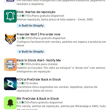
Pré-vendas mais inteligentes com pagamento posterior, pagamento
imediato e depósitos
Stok: Alertas de reposição
de 5 estrelas
4,8
(110)
•
Plano gratuito disponível
110 avaliações ao todo
Alertas reposição, baixa preço & lista espera - Email, SMS
Built for Shopify
Preorder Wolf | Pre order now
de 5 estrelas
4,8
(499)
•
Plano gratuito disponível
499 avaliações ao todo
Configure facilmente pré-vendas, pedidos em espera e produtos em
breve
Built for Shopify
Back In Stock Alert‑ Notify Me
de 5 estrelas
4,7
(199)
•
Grátis para instalar
199 avaliações ao todo
Habilite as funções “De volta ao estoque” e “Avise-me” com alertas
inteligentes de reposição
AOV.ai PreOrder Back in Stock
de 5 estrelas
5,0
(11)
•
Grátis
11 avaliações ao todo
Transforme itens esgotados em vendas: depósitos, alertas de
reposição e datas de envio
RN: PreOrder & Back in Stock
de 5 estrelas
5,0
(10)
•
Plano gratuito disponível
10 avaliações ao todo
Pré-venda, alertas de reposição, alertas por WhatsApp e SMS, tudo
em um só lugar!