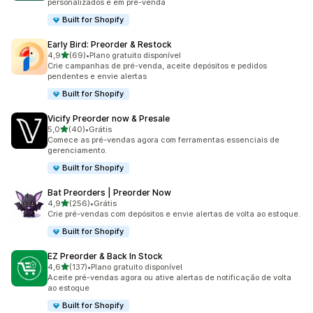
personalizados e em pré-venda
Built for Shopify
Early Bird: Preorder & Restock
de 5 estrelas
4,9
(69)
•
Plano gratuito disponível
69 avaliações ao todo
Crie campanhas de pré-venda, aceite depósitos e pedidos
pendentes e envie alertas
Built for Shopify
Vicify Preorder now & Presale
de 5 estrelas
5,0
(40)
•
Grátis
40 avaliações ao todo
Comece as pré-vendas agora com ferramentas essenciais de
gerenciamento.
Built for Shopify
Bat Preorders | Preorder Now
de 5 estrelas
4,9
(256)
•
Grátis
256 avaliações ao todo
Crie pré-vendas com depósitos e envie alertas de volta ao estoque.
Built for Shopify
EZ Preorder & Back In Stock
de 5 estrelas
4,6
(137)
•
Plano gratuito disponível
137 avaliações ao todo
Aceite pré-vendas agora ou ative alertas de notificação de volta
ao estoque
Built for Shopify