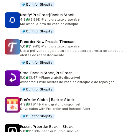
Built for Shopify
Notify! PreOrder|Back in Stock
de 5 estrelas
4,9
(3.514)
•
Plano gratuito disponível
3514 avaliações ao todo
Me avise! Alerta de volta ao estoque.
Built for Shopify
Preorder Now Presale Timesact
de 5 estrelas
5,0
(1.943)
•
Plano gratuito disponível
1943 avaliações ao todo
Use a pré-venda agora com lista de espera de volta ao estoque e
alertas de reabastecimento
Built for Shopify
Stoq: Back In Stock, PreOrder
de 5 estrelas
5,0
(3.471)
•
Plano gratuito disponível
3471 avaliações ao todo
Avisar me! Envie alertas de volta ao estoque e de reposição
Built for Shopify
PreOrder Globo | Back in Stock
de 5 estrelas
4,9
(1.814)
•
Plano gratuito disponível
1814 avaliações ao todo
Drive sales with Pre-order and Restock Alert
Built for Shopify
Essent Preorder Back in Stock
de 5 estrelas
5,0
(1.193)
•
Plano gratuito disponível