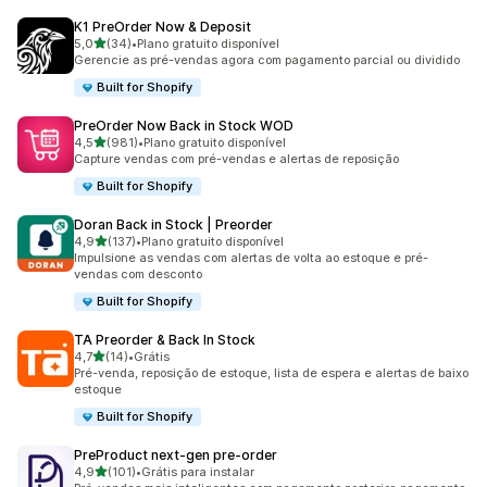
K1 PreOrder Now & Deposit
de 5 estrelas
5,0
(34)
•
Plano gratuito disponível
34 avaliações ao todo
Gerencie as pré-vendas agora com pagamento parcial ou dividido
Built for Shopify
PreOrder Now Back in Stock WOD
de 5 estrelas
4,5
(981)
•
Plano gratuito disponível
981 avaliações ao todo
Capture vendas com pré-vendas e alertas de reposição
Built for Shopify
Doran Back in Stock | Preorder
de 5 estrelas
4,9
(137)
•
Plano gratuito disponível
137 avaliações ao todo
Impulsione as vendas com alertas de volta ao estoque e pré-
vendas com desconto
Built for Shopify
TA Preorder & Back In Stock
de 5 estrelas
4,7
(14)
•
Grátis
14 avaliações ao todo
Pré-venda, reposição de estoque, lista de espera e alertas de baixo
estoque
Built for Shopify
PreProduct next‑gen pre‑order
de 5 estrelas
4,9
(101)
•
Grátis para instalar
101 avaliações ao todo