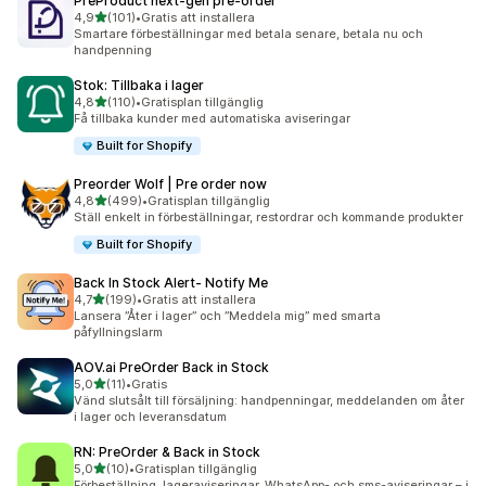
PreProduct next‑gen pre‑order
av 5 stjärnor
4,9
(101)
•
Gratis att installera
101 recensioner totalt
Smartare förbeställningar med betala senare, betala nu och
handpenning
Stok: Tillbaka i lager
av 5 stjärnor
4,8
(110)
•
Gratisplan tillgänglig
110 recensioner totalt
Få tillbaka kunder med automatiska aviseringar
Built for Shopify
Preorder Wolf | Pre order now
av 5 stjärnor
4,8
(499)
•
Gratisplan tillgänglig
499 recensioner totalt
Ställ enkelt in förbeställningar, restordrar och kommande produkter
Built for Shopify
Back In Stock Alert‑ Notify Me
av 5 stjärnor
4,7
(199)
•
Gratis att installera
199 recensioner totalt
Lansera ”Åter i lager” och ”Meddela mig” med smarta
påfyllningslarm
AOV.ai PreOrder Back in Stock
av 5 stjärnor
5,0
(11)
•
Gratis
11 recensioner totalt
Vänd slutsålt till försäljning: handpenningar, meddelanden om åter
i lager och leveransdatum
RN: PreOrder & Back in Stock
av 5 stjärnor
5,0
(10)
•
Gratisplan tillgänglig
10 recensioner totalt
Förbeställning, lageraviseringar, WhatsApp- och sms-aviseringar – i