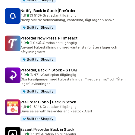
Built for Shopify
Notify! Back in Stock|PreOrder
av 5 stjärnor
4,9
(3 513)
•
Gratisplan tillgänglig
3513 recensioner totalt
Notify Me! för förbeställning, väntelista, lågt lager & önskel
Built for Shopify
Preorder Now Presale Timesact
av 5 stjärnor
5,0
(1 943)
•
Gratisplan tillgänglig
1943 recensioner totalt
Använd förbeställning nu med väntelista för åter i lager och
påfyllningslarm
Built for Shopify
Preorder, Back In Stock ‑ STOQ
av 5 stjärnor
5,0
(3 471)
•
Gratisplan tillgänglig
3471 recensioner totalt
Öka försäljningen med förbeställningar, ”meddela mig” och ”åter i
lager”-aviseringar
Built for Shopify
PreOrder Globo | Back in Stock
av 5 stjärnor
4,9
(1 814)
•
Gratisplan tillgänglig
1814 recensioner totalt
Drive sales with Pre-order and Restock Alert
Built for Shopify
Essent Preorder Back in Stock
av 5 stjärnor
5,0
(1 192)
•
Gratisplan tillgänglig