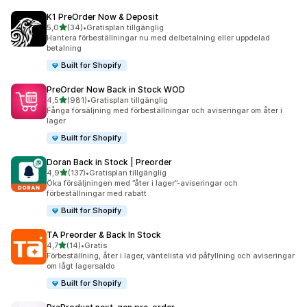
K1 PreOrder Now & Deposit
av 5 stjärnor
5,0
(34)
•
Gratisplan tillgänglig
34 recensioner totalt
Hantera förbeställningar nu med delbetalning eller uppdelad
betalning
Built for Shopify
PreOrder Now Back in Stock WOD
av 5 stjärnor
4,5
(981)
•
Gratisplan tillgänglig
981 recensioner totalt
Fånga försäljning med förbeställningar och aviseringar om åter i
lager
Built for Shopify
Doran Back in Stock | Preorder
av 5 stjärnor
4,9
(137)
•
Gratisplan tillgänglig
137 recensioner totalt
Öka försäljningen med ”åter i lager”-aviseringar och
förbeställningar med rabatt
Built for Shopify
TA Preorder & Back In Stock
av 5 stjärnor
4,7
(14)
•
Gratis
14 recensioner totalt
Förbeställning, åter i lager, väntelista vid påfyllning och aviseringar
om lågt lagersaldo
Built for Shopify