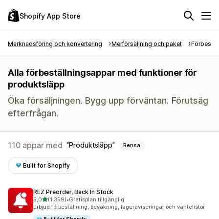
Shopify App Store
Marknadsföring och konvertering
Merförsäljning och paket
Förbestäl
Alla förbeställningsappar med funktioner för
produktsläpp
Öka försäljningen. Bygg upp förväntan. Förutsäg
efterfrågan.
110 appar med
Produktsläpp
Rensa
Built for Shopify
REZ Preorder, Back In Stock
av 5 stjärnor
5,0
(1 359)
•
Gratisplan tillgänglig
1359 recensioner totalt
Erbjud förbeställning, bevakning, lageraviseringar och väntelistor