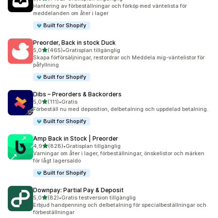
1192 recensioner totalt
Hantering av förbeställningar och förköp med väntelista för
meddelanden om åter i lager
Built for Shopify
Preorder, Back in stock Duck
av 5 stjärnor
5,0
(465)
•
Gratisplan tillgänglig
465 recensioner totalt
Skapa förförsäljningar, restordrar och Meddela mig-väntelistor för
påfyllning
Built for Shopify
Dibs – Preorders & Backorders
av 5 stjärnor
5,0
(111)
•
Gratis
111 recensioner totalt
Förbeställ nu med deposition, delbetalning och uppdelad betalning.
Built for Shopify
Amp Back in Stock | Preorder
av 5 stjärnor
4,9
(828)
•
Gratisplan tillgänglig
828 recensioner totalt
Varningar om åter i lager, förbeställningar, önskelistor och märken
för lågt lagersaldo
Built for Shopify
Downpay: Partial Pay & Deposit
av 5 stjärnor
5,0
(82)
•
Gratis testversion tillgänglig
82 recensioner totalt
Erbjud handpenning och delbetalning för specialbeställningar och
förbeställningar