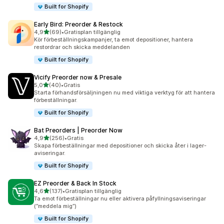
Built for Shopify
Early Bird: Preorder & Restock
av 5 stjärnor
4,9
(69)
•
Gratisplan tillgänglig
69 recensioner totalt
Kör förbeställningskampanjer, ta emot depositioner, hantera
restordrar och skicka meddelanden
Built for Shopify
Vicify Preorder now & Presale
av 5 stjärnor
5,0
(40)
•
Gratis
40 recensioner totalt
Starta förhandsförsäljningen nu med viktiga verktyg för att hantera
förbeställningar.
Built for Shopify
Bat Preorders | Preorder Now
av 5 stjärnor
4,9
(256)
•
Gratis
256 recensioner totalt
Skapa förbeställningar med depositioner och skicka åter i lager-
aviseringar.
Built for Shopify
EZ Preorder & Back In Stock
av 5 stjärnor
4,6
(137)
•
Gratisplan tillgänglig
137 recensioner totalt
Ta emot förbeställningar nu eller aktivera påfyllningsaviseringar
(”meddela mig”)
Built for Shopify