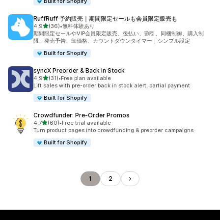
Built for Shopify
RuffRuff 予約販売｜期間限定セールも会員限定販売も
/ 5 tähteä
4,9
(36)
•
無料体験あり
36 arvostelua yhteensä
期間限定セールやVIP会員限定販売、後払い、割引、同梱制御、購入制
限、発売予告、卸価格、カウントダウンタイマー｜シンプル設定
Built for Shopify
syncX Preorder & Back In Stock
/ 5 tähteä
4,9
(31)
•
Free plan available
31 arvostelua yhteensä
Lift sales with pre-order back in stock alert, partial payment
Built for Shopify
Crowdfunder: Pre‑Order Promos
/ 5 tähteä
4,7
(60)
•
Free trial available
60 arvostelua yhteensä
Turn product pages into crowdfunding & preorder campaigns
Built for Shopify
1
2