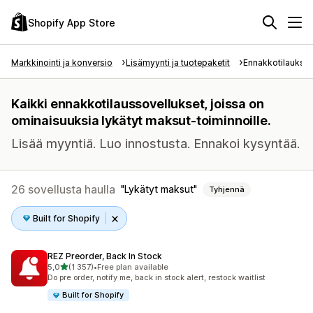
Shopify App Store
Markkinointi ja konversio
Lisämyynti ja tuotepaketit
Ennakkotilaukset
Kaikki ennakkotilaussovellukset, joissa on
ominaisuuksia lykätyt maksut-toiminnoille.
Lisää myyntiä. Luo innostusta. Ennakoi kysyntää.
26 sovellusta haulla
Lykätyt maksut
Tyhjennä
Built for Shopify
REZ Preorder, Back In Stock
/ 5 tähteä
5,0
(1 357)
•
Free plan available
1357 arvostelua yhteensä
Do pre order, notify me, back in stock alert, restock waitlist
Built for Shopify