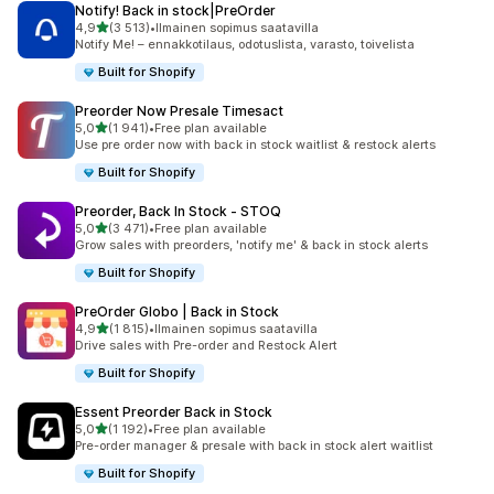
Notify! Back in stock|PreOrder
/ 5 tähteä
4,9
(3 513)
•
Ilmainen sopimus saatavilla
3513 arvostelua yhteensä
Notify Me! – ennakkotilaus, odotuslista, varasto, toivelista
Built for Shopify
Preorder Now Presale Timesact
/ 5 tähteä
5,0
(1 941)
•
Free plan available
1941 arvostelua yhteensä
Use pre order now with back in stock waitlist & restock alerts
Built for Shopify
Preorder, Back In Stock ‑ STOQ
/ 5 tähteä
5,0
(3 471)
•
Free plan available
3471 arvostelua yhteensä
Grow sales with preorders, 'notify me' & back in stock alerts
Built for Shopify
PreOrder Globo | Back in Stock
/ 5 tähteä
4,9
(1 815)
•
Ilmainen sopimus saatavilla
1815 arvostelua yhteensä
Drive sales with Pre-order and Restock Alert
Built for Shopify
Essent Preorder Back in Stock
/ 5 tähteä
5,0
(1 192)
•
Free plan available
1192 arvostelua yhteensä
Pre-order manager & presale with back in stock alert waitlist
Built for Shopify