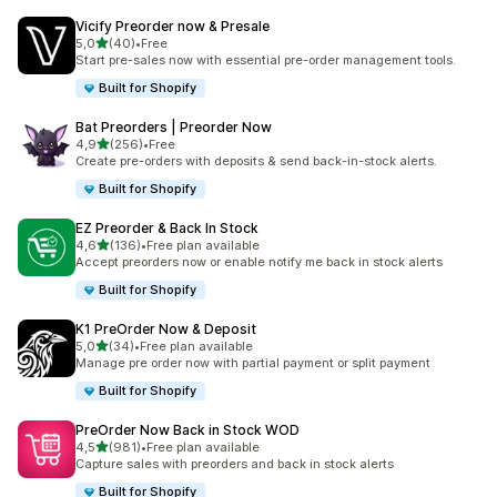
Vicify Preorder now & Presale
/ 5 tähteä
5,0
(40)
•
Free
40 arvostelua yhteensä
Start pre-sales now with essential pre-order management tools.
Built for Shopify
Bat Preorders | Preorder Now
/ 5 tähteä
4,9
(256)
•
Free
256 arvostelua yhteensä
Create pre-orders with deposits & send back-in-stock alerts.
Built for Shopify
EZ Preorder & Back In Stock
/ 5 tähteä
4,6
(136)
•
Free plan available
136 arvostelua yhteensä
Accept preorders now or enable notify me back in stock alerts
Built for Shopify
K1 PreOrder Now & Deposit
/ 5 tähteä
5,0
(34)
•
Free plan available
34 arvostelua yhteensä
Manage pre order now with partial payment or split payment
Built for Shopify
PreOrder Now Back in Stock WOD
/ 5 tähteä
4,5
(981)
•
Free plan available
981 arvostelua yhteensä
Capture sales with preorders and back in stock alerts
Built for Shopify