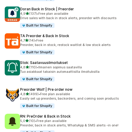
Doran Back in Stock | Preorder
/ 5 tähteä
4,9
(137)
•
Free plan available
137 arvostelua yhteensä
Drive sales with back in stock alerts, preorder with discounts
Built for Shopify
TA Preorder & Back In Stock
/ 5 tähteä
4,7
(14)
•
Free
14 arvostelua yhteensä
Preorder, back in stock, restock waitlist & low stock alerts
Built for Shopify
Stok: Saatavuusilmoitukset
/ 5 tähteä
4,8
(110)
•
Ilmainen sopimus saatavilla
110 arvostelua yhteensä
Tuo asiakkaat takaisin automaattisilla ilmoituksilla
Built for Shopify
Preorder Wolf | Pre order now
/ 5 tähteä
4,8
(499)
•
Free plan available
499 arvostelua yhteensä
Easily set up preorders, backorders, and coming soon products
Built for Shopify
RN: PreOrder & Back in Stock
/ 5 tähteä
5,0
(10)
•
Free plan available
10 arvostelua yhteensä
Preorder, back in stock alerts, WhatsApp & SMS alerts -in one!