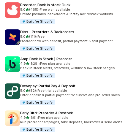
Preorder, Back in stock Duck
/ 5 tähteä
5,0
(465)
•
Free plan available
465 arvostelua yhteensä
Create presales, backorders & 'notify me' restock waitlists
Built for Shopify
Dibs – Preorders & Backorders
/ 5 tähteä
5,0
(111)
•
Free
111 arvostelua yhteensä
Preorder now with deposit, partial payment & split payment.
Built for Shopify
Amp Back in Stock | Preorder
/ 5 tähteä
4,9
(828)
•
Free plan available
828 arvostelua yhteensä
Back in stock alerts, preorders, wishlist & low stock badges
Built for Shopify
Downpay: Partial Pay & Deposit
/ 5 tähteä
5,0
(82)
•
Free trial available
82 arvostelua yhteensä
Offer deposit & partial payment for custom and pre-order sales
Built for Shopify
Early Bird: Preorder & Restock
/ 5 tähteä
4,9
(69)
•
Free plan available
69 arvostelua yhteensä
Run preorder campaigns, take deposits, backorder & send alerts
Built for Shopify