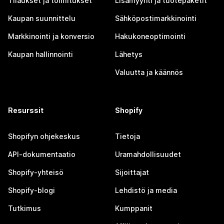
Tilaukset ja toimitukset
Lisämyynti ja tuotepaketit
Kaupan suunnittelu
Sähköpostimarkkinointi
Markkinointi ja konversio
Hakukoneoptimointi
Kaupan hallinnointi
Lähetys
Valuutta ja käännös
Resurssit
Shopify
Shopifyn ohjekeskus
Tietoja
API-dokumentaatio
Uramahdollisuudet
Shopify-yhteisö
Sijoittajat
Shopify-blogi
Lehdistö ja media
Tutkimus
Kumppanit