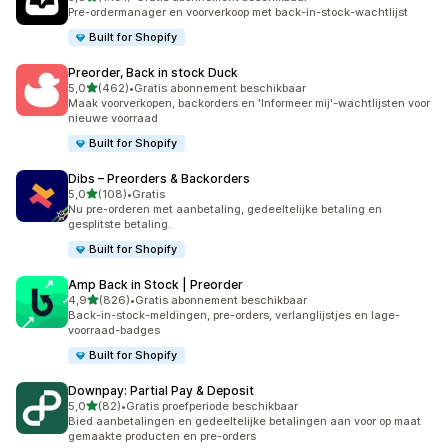
1191 recensies in totaal
Pre-ordermanager en voorverkoop met back-in-stock-wachtlijst
Built for Shopify
Preorder, Back in stock Duck
van 5 sterren
5,0
(462)
•
Gratis abonnement beschikbaar
462 recensies in totaal
Maak voorverkopen, backorders en 'Informeer mij'-wachtlijsten voor
nieuwe voorraad
Built for Shopify
Dibs – Preorders & Backorders
van 5 sterren
5,0
(108)
•
Gratis
108 recensies in totaal
Nu pre-orderen met aanbetaling, gedeeltelijke betaling en
gesplitste betaling.
Built for Shopify
Amp Back in Stock | Preorder
van 5 sterren
4,9
(826)
•
Gratis abonnement beschikbaar
826 recensies in totaal
Back-in-stock-meldingen, pre-orders, verlanglijstjes en lage-
voorraad-badges
Built for Shopify
Downpay: Partial Pay & Deposit
van 5 sterren
5,0
(82)
•
Gratis proefperiode beschikbaar
82 recensies in totaal
Bied aanbetalingen en gedeeltelijke betalingen aan voor op maat
gemaakte producten en pre-orders