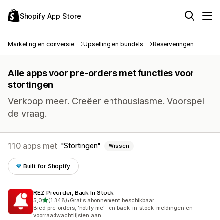
Shopify App Store
Marketing en conversie
Upselling en bundels
Reserveringen
Alle apps voor pre-orders met functies voor
stortingen
Verkoop meer. Creëer enthousiasme. Voorspel
de vraag.
110 apps met
Stortingen
Wissen
Built for Shopify
REZ Preorder, Back In Stock
van 5 sterren
5,0
(1.348)
•
Gratis abonnement beschikbaar
1348 recensies in totaal
Bied pre-orders, 'notify me'- en back-in-stock-meldingen en
voorraadwachtlijsten aan