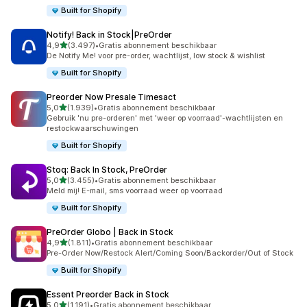
Built for Shopify
Notify! Back in Stock|PreOrder
van 5 sterren
4,9
(3.497)
•
Gratis abonnement beschikbaar
3497 recensies in totaal
De Notify Me! voor pre-order, wachtlijst, low stock & wishlist
Built for Shopify
Preorder Now Presale Timesact
van 5 sterren
5,0
(1.939)
•
Gratis abonnement beschikbaar
1939 recensies in totaal
Gebruik 'nu pre-orderen' met 'weer op voorraad'-wachtlijsten en
restockwaarschuwingen
Built for Shopify
Stoq: Back In Stock, PreOrder
van 5 sterren
5,0
(3.455)
•
Gratis abonnement beschikbaar
3455 recensies in totaal
Meld mij! E-mail, sms voorraad weer op voorraad
Built for Shopify
PreOrder Globo | Back in Stock
van 5 sterren
4,9
(1.811)
•
Gratis abonnement beschikbaar
1811 recensies in totaal
Pre-Order Now/Restock Alert/Coming Soon/Backorder/Out of Stock
Built for Shopify
Essent Preorder Back in Stock
van 5 sterren
5,0
(1.191)
•
Gratis abonnement beschikbaar