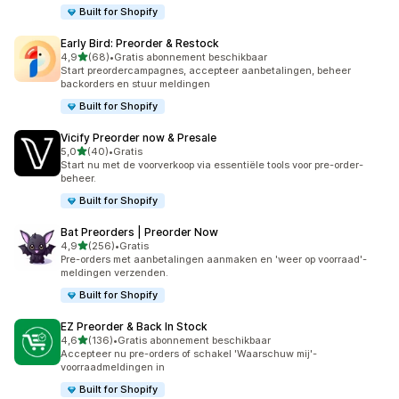
Built for Shopify
Early Bird: Preorder & Restock
van 5 sterren
4,9
(68)
•
Gratis abonnement beschikbaar
68 recensies in totaal
Start preordercampagnes, accepteer aanbetalingen, beheer
backorders en stuur meldingen
Built for Shopify
Vicify Preorder now & Presale
van 5 sterren
5,0
(40)
•
Gratis
40 recensies in totaal
Start nu met de voorverkoop via essentiële tools voor pre-order-
beheer.
Built for Shopify
Bat Preorders | Preorder Now
van 5 sterren
4,9
(256)
•
Gratis
256 recensies in totaal
Pre-orders met aanbetalingen aanmaken en 'weer op voorraad'-
meldingen verzenden.
Built for Shopify
EZ Preorder & Back In Stock
van 5 sterren
4,6
(136)
•
Gratis abonnement beschikbaar
136 recensies in totaal
Accepteer nu pre-orders of schakel 'Waarschuw mij'-
voorraadmeldingen in
Built for Shopify