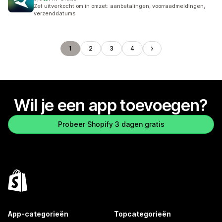
11 recensies in totaal
Zet uitverkocht om in omzet: aanbetalingen, voorraadmeldingen,
verzenddatums
1
2
3
4
Wil je een app toevoegen?
Probeer Shopify 3 dagen gratis
App-categorieën
Topcategorieën