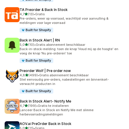
TA Preorder & Back In Stock
van 5 sterren
4,7
(13)
•
Gratis
13 recensies in totaal
Pre-orders, weer op voorraad, wachtlijst voor aanvulling &
meldingen voor lage voorraad
Built for Shopify
Back in Stock Alert | RN
van 5 sterren
5,0
(10)
•
Gratis abonnement beschikbaar
10 recensies in totaal
Back-in-stock-melding: toon de knop 'Houd mij op de hoogte' en
voeg de knop 'Nu pre-orderen' toe
Built for Shopify
Preorder Wolf | Pre order now
van 5 sterren
4,8
(499)
•
Gratis abonnement beschikbaar
499 recensies in totaal
Stel eenvoudig pre-orders, nabestellingen en binnenkort-
verwacht-producten in
Built for Shopify
Back In Stock Alert‑ Notify Me
van 5 sterren
4,7
(199)
•
Gratis te installeren
199 recensies in totaal
Lanceer Back in Stock en Notify Me met slimme
herbevoorradingsmeldingen
AOV.ai PreOrder Back in Stock
van 5 sterren
5,0
(11)
•
Gratis