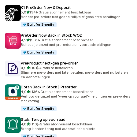
K1 PreOrder Now & Deposit
van 5 sterren
5,0
(34)
•
Gratis abonnement beschikbaar
34 recensies in totaal
Beheer pre-orders met gedeeltelijke of gesplitste betalingen
Built for Shopify
PreOrder Now Back in Stock WOD
van 5 sterren
4,5
(981)
•
Gratis abonnement beschikbaar
981 recensies in totaal
Behoud je omzet met pre-orders en voorraadmeldingen
Built for Shopify
PreProduct next‑gen pre‑order
van 5 sterren
4,9
(101)
•
Gratis te installeren
101 recensies in totaal
Slimmere pre-orders met later betalen, pre-orders met nu betalen
en aanbetalingen
Doran Back in Stock | Preorder
van 5 sterren
4,9
(136)
•
Gratis abonnement beschikbaar
136 recensies in totaal
Verhoog de omzet met 'weer op voorraad'-meldingen en pre-orders
met korting
Built for Shopify
Stok: Terug op voorraad
van 5 sterren
4,8
(110)
•
Gratis abonnement beschikbaar
110 recensies in totaal
Breng klanten terug met automatische alerts
Built for Shopify