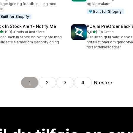
lager igen og forudbestilling med
og lageralarm
at
Built for Shopify
Built for Shopify
ck In Stock Alert‑ Notify Me
AOV.ai PreOrder Back 
ud af 5 stjerner
ud af 5 stjerner
(199)
•
Gratis at installere
5,0
(11)
•
Gratis
 anmeldelser i alt
11 anmeldelser i alt
cer Back in Stock og Notify Me med
Gør udsolgt til salg: depo
elligente alarmer om genopfyldning
notifikationer om genopfy
forsendelsesdatoer
Næste
1
2
3
4