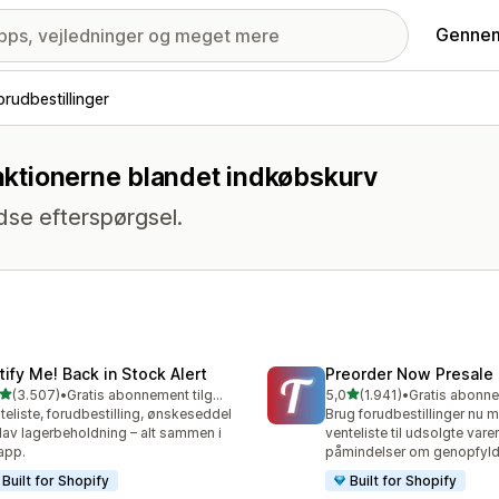
Gennem
orudbestillinger
unktionerne blandet indkøbskurv
se efterspørgsel.
tify Me! Back in Stock Alert
Preorder Now Presale
ud af 5 stjerner
ud af 5 stjerner
(3.507)
•
Gratis abonnement tilgængeligt
5,0
(1.941)
•
7 anmeldelser i alt
1941 anmeldelser i alt
teliste, forudbestilling, ønskeseddel
Brug forudbestillinger nu 
lav lagerbeholdning – alt sammen i
venteliste til udsolgte vare
app.
påmindelser om genopfyld
Built for Shopify
Built for Shopify