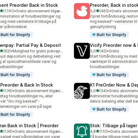
sent Preorder Back in Stock
Preorder, Back in stoc
ud af 5 stjerner
ud af 5 stjerner
(1.191)
•
Gratis abonnement tilgængeligt
5,0
(465)
•
1 anmeldelser i alt
465 anmeldelser i alt
inistration af forudbestillinger og
Opret forhåndssalg, restor
salg med venteliste til tilbage på
mig besked"-ventelister til
er-påmindelser
genopfyldning
Built for Shopify
Built for Shopify
wnpay: Partial Pay & Deposit
Vicify Preorder now &
ud af 5 stjerner
ud af 5 stjerner
(82)
•
Mulighed for gratis prøveperiode
5,0
(40)
•
Gratis
anmeldelser i alt
40 anmeldelser i alt
byd depositum og delbetaling ved
Start forhåndssalg nu med 
g af specialfremstillede varer og
værktøjer til administration
udbestillinger
forudbestillinger.
Built for Shopify
Built for Shopify
 Preorder & Back In Stock
K1 PreOrder Now & De
ud af 5 stjerner
ud af 5 stjerner
(136)
•
Gratis abonnement tilgængeligt
5,0
(34)
•
 anmeldelser i alt
34 anmeldelser i alt
tag forudbestillinger nu, eller
Administrer forudbestillin
ivér "Giv mig besked"-
delvis betaling eller delt be
erretninger om varer på lager
Built for Shopify
Built for Shopify
ran Back in Stock | Preorder
Stok: Tilbage på lager
ud af 5 stjerner
ud af 5 stjerner
(136)
•
Gratis abonnement tilgængeligt
4,8
(110)
•
 anmeldelser i alt
110 anmeldelser i alt
salget med påmindelser om varer
Få kunder tilbage med auto