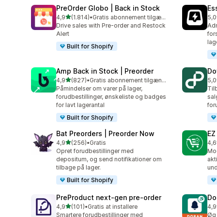
PreOrder Globo | Back in Stock
Es
ud af 5 stjerner
4,9
(1.814)
•
Gratis abonnement tilgængeligt
5,0
1814 anmeldelser i alt
119
Drive sales with Pre-order and Restock
Adm
Alert
for
lag
Built for Shopify
Amp Back in Stock | Preorder
Do
ud af 5 stjerner
4,9
(827)
•
Gratis abonnement tilgængeligt
5,0
827 anmeldelser i alt
82 
Påmindelser om varer på lager,
Til
forudbestillinger, ønskeliste og badges
sal
for lavt lagerantal
for
Built for Shopify
Bat Preorders | Preorder Now
EZ
ud af 5 stjerner
4,9
(256)
•
Gratis
4,6
256 anmeldelser i alt
136
Opret forudbestillinger med
Mod
depositum, og send notifikationer om
akt
tilbage på lager.
und
Built for Shopify
PreProduct next‑gen pre‑order
Do
ud af 5 stjerner
4,9
(101)
•
Gratis at installere
4,9
101 anmeldelser i alt
136
Smartere forudbestillinger med
Øg 