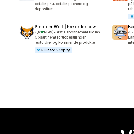
betaling nu, betaling senere og
på 
depositum
rab
Preorder Wolf | Pre order now
Ba
ud af 5 stjerner
4,8
(499)
•
Gratis abonnement tilgængeligt
4,7
499 anmeldelser i alt
199
Opsæt nemt forudbestillinger,
Lan
restordrer og kommende produkter
int
Built for Shopify