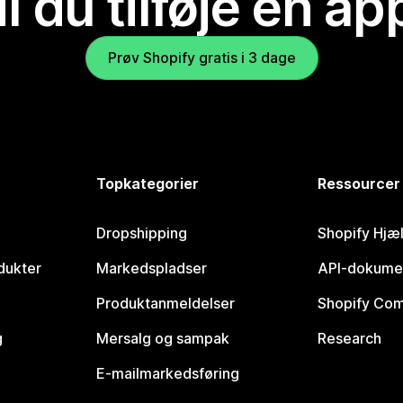
il du tilføje en ap
Prøv Shopify gratis i 3 dage
Topkategorier
Ressourcer
Dropshipping
Shopify Hjæ
dukter
Markedspladser
API-dokume
Produktanmeldelser
Shopify Co
g
Mersalg og sampak
Research
E-mailmarkedsføring