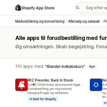
Shopify App Store
Markedsføring og konvertering
Mersalg og sampak
F
Alle apps til forudbestilling med f
Øg omsætningen. Skab begejstring. Forud
110 apps med
Blandet indkøbskurv
Ryd
REZ Preorder, Back In Stock
No
ud af 5 stjerner
5,0
(1.354)
•
Gratis abonnement tilgængeligt
4,9
1354 anmeldelser i alt
350
Forudbestilling, giv mig besked,
Ven
tilbage på lager og venteliste
og 
én 
Built for Shopify