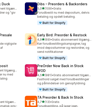
k Duck
Dibs – Preorders & Backorders
ud af 5 stjerner
Gratis abonnement tilgængeligt
5,0
(109)
•
Gratis
109 anmeldelser i alt
drer og "giv
Forudbestil nu med depositum, delvis
betaling og opdelt betaling.
Built for Shopify
 Presale
Early Bird: Preorder & Restock
ud af 5 stjerner
4,9
(69)
•
Gratis abonnement tilgængeligt
69 anmeldelser i alt
de vigtigste
Kør forudbestillingskampagner, tag
 af
imod depositummer og restordrer, og
send notifikationer
Built for Shopify
posit
PreOrder Now Back in Stock
Gratis abonnement tilgængeligt
WOD
ger nu med
ud af 5 stjerner
4,5
(981)
•
Gratis abonnement tilgængeligt
981 anmeldelser i alt
taling
Fasthold salget med forudbestillinger
og påmindelser om genopfyldning
Built for Shopify
TA Preorder & Back In Stock
ud af 5 stjerner
Gratis abonnement tilgængeligt
4,7
(13)
•
Gratis
13 anmeldelser i alt
matisk pris-
Forudbestilling, på lager igen,