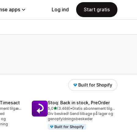
se apps
Log ind
Start gratis
Built for Shopify
 Timesact
Stoq: Back in stock, PreOrder
ud af 5 stjerner
Gratis abonnement tilgængeligt
5,0
(3.468)
•
Gratis abonnement tilgængeligt
3468 anmeldelser i alt
med
Giv besked! Send tilbage på lager og
r og
genopfyldningsbeskeder
ning
Built for Shopify