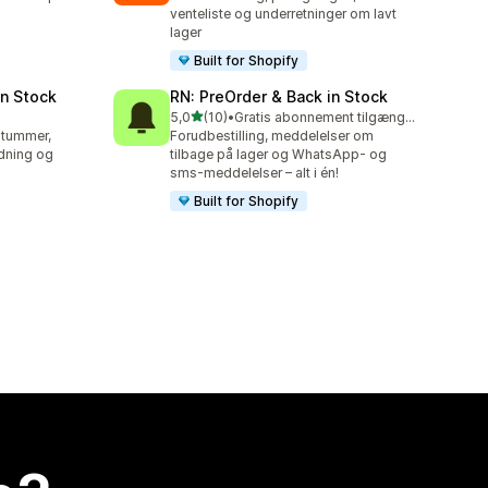
venteliste og underretninger om lavt
lager
Built for Shopify
in Stock
RN: PreOrder & Back in Stock
ud af 5 stjerner
5,0
(10)
•
Gratis abonnement tilgængeligt
10 anmeldelser i alt
sitummer,
Forudbestilling, meddelelser om
ldning og
tilbage på lager og WhatsApp- og
sms-meddelelser – alt i én!
Built for Shopify