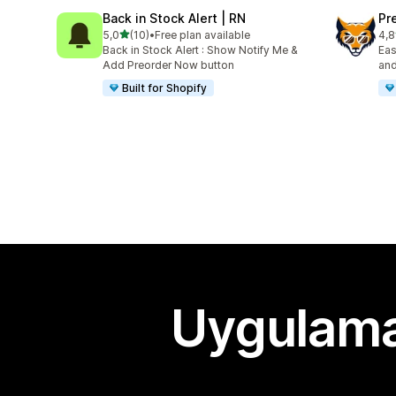
Back in Stock Alert | RN
Pr
5 yıldız üzerinden
5,0
(10)
•
Free plan available
4,8
toplam 10 değerlendirme
top
Back in Stock Alert : Show Notify Me &
Eas
Add Preorder Now button
and
Built for Shopify
Uygulama