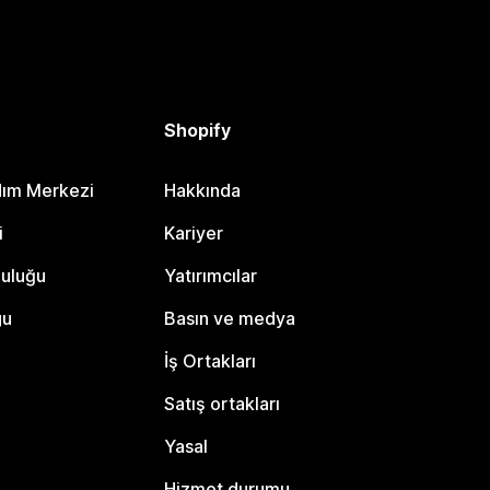
Shopify
dım Merkezi
Hakkında
i
Kariyer
luluğu
Yatırımcılar
gu
Basın ve medya
İş Ortakları
Satış ortakları
Yasal
Hizmet durumu