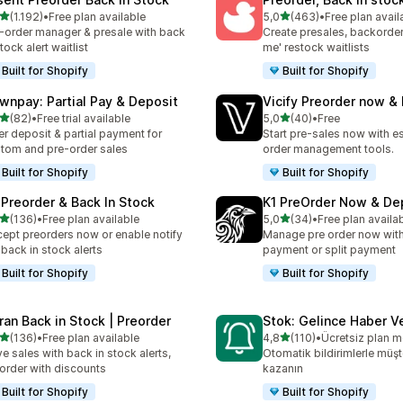
5 yıldız üzerinden
5 yıldız üzerinden
(1.192)
•
Free plan available
5,0
(463)
•
Free plan avail
lam 1192 değerlendirme
toplam 463 değerlendirme
-order manager & presale with back
Create presales, backorder
stock alert waitlist
me' restock waitlists
Built for Shopify
Built for Shopify
wnpay: Partial Pay & Deposit
Vicify Preorder now &
5 yıldız üzerinden
5 yıldız üzerinden
(82)
•
Free trial available
5,0
(40)
•
Free
lam 82 değerlendirme
toplam 40 değerlendirme
er deposit & partial payment for
Start pre-sales now with es
tom and pre-order sales
order management tools.
Built for Shopify
Built for Shopify
 Preorder & Back In Stock
K1 PreOrder Now & De
5 yıldız üzerinden
5 yıldız üzerinden
(136)
•
Free plan available
5,0
(34)
•
Free plan availa
lam 136 değerlendirme
toplam 34 değerlendirme
ept preorders now or enable notify
Manage pre order now with 
back in stock alerts
payment or split payment
Built for Shopify
Built for Shopify
ran Back in Stock | Preorder
Stok: Gelince Haber V
5 yıldız üzerinden
5 yıldız üzerinden
(136)
•
Free plan available
4,8
(110)
•
Ücretsiz plan 
lam 136 değerlendirme
toplam 110 değerlendirme
ve sales with back in stock alerts,
Otomatik bildirimlerle müşte
order with discounts
kazanın
Built for Shopify
Built for Shopify