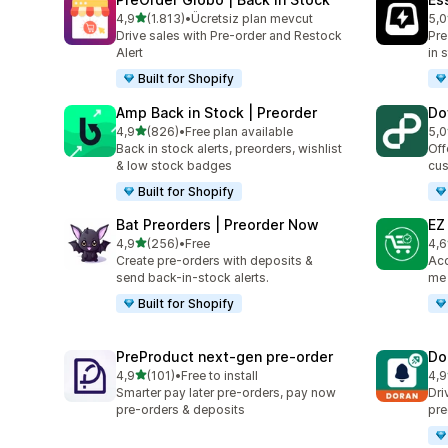
5 yıldız üzerinden
4,9
(1.813)
•
Ücretsiz plan mevcut
5,0
toplam 1813 değerlendirme
top
Drive sales with Pre-order and Restock
Pre
Alert
in 
Built for Shopify
Amp Back in Stock | Preorder
Do
5 yıldız üzerinden
4,9
(826)
•
Free plan available
5,0
toplam 826 değerlendirme
top
Back in stock alerts, preorders, wishlist
Off
& low stock badges
cus
Built for Shopify
Bat Preorders | Preorder Now
EZ
5 yıldız üzerinden
4,9
(256)
•
Free
4,6
toplam 256 değerlendirme
top
Create pre-orders with deposits &
Acc
send back-in-stock alerts.
me 
Built for Shopify
PreProduct next‑gen pre‑order
Do
5 yıldız üzerinden
4,9
(101)
•
Free to install
4,9
toplam 101 değerlendirme
top
Smarter pay later pre-orders, pay now
Dri
pre-orders & deposits
pre