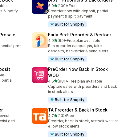
5 yıldız üzerinden
able
5,0
(109)
•
Free
toplam 109 değerlendirme
s & 'notify
Preorder now with deposit, partial
payment & split payment.
Built for Shopify
 Presale
Early Bird: Preorder & Restock
5 yıldız üzerinden
4,9
(69)
•
Free plan available
toplam 69 değerlendirme
sential pre-
Run preorder campaigns, take
deposits, backorder & send alerts
Built for Shopify
posit
PreOrder Now Back in Stock
ble
WOD
partial
5 yıldız üzerinden
4,5
(981)
•
Free plan available
toplam 981 değerlendirme
Capture sales with preorders and back
in stock alerts
Built for Shopify
er
TA Preorder & Back In Stock
5 yıldız üzerinden
mevcut
4,7
(13)
•
Free
toplam 13 değerlendirme
riyi geri
Preorder, back in stock, restock waitlist
& low stock alerts
Built for Shopify