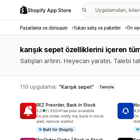
Shopify App Store
Pazarlama ve dönüşüm
Yukarı satış ve paketler
Ön sip
karışık sepet özelliklerini içeren t
Satışları artırın. Heyecan yaratın. Talebi t
110 uygulama:
Karışık sepet
Temizle
REZ Preorder, Back In Stock
No
5 yıldız üzerinden
5,0
(1.350)
•
Free plan available
4,9
toplam 1350 değerlendirme
top
Do pre order, notify me, back in stock
Ön 
alert, restock waitlist
Not
Built for Shopify
PreOrder Globo | Back in Stock
Es