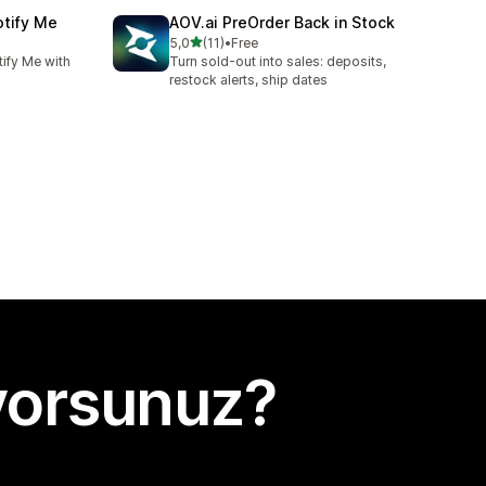
otify Me
AOV.ai PreOrder Back in Stock
5 yıldız üzerinden
5,0
(11)
•
Free
toplam 11 değerlendirme
ify Me with
Turn sold-out into sales: deposits,
restock alerts, ship dates
yorsunuz?