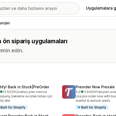
Uygulamalara g
arişler
üm ön sipariş uygulamaları
ahmin edin.
tify! Back in Stock|PreOrder
Preorder Now Presale
5 yıldız üzerinden
5 yıldız üzerinden
(3.503)
•
Ücretsiz plan mevcut
5,0
(1.940)
•
Free plan ava
lam 3503 değerlendirme
toplam 1940 değerlendirm
sipariş, bekleme ve istek listesi için
Use pre order now with bac
ify Me!
waitlist & restock alerts
Built for Shopify
Built for Shopify
sent Preorder Back in Stock
Preorder, Back in stoc