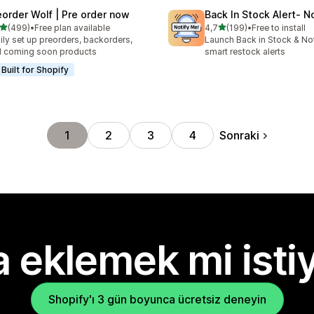
eorder Wolf | Pre order now
Back In Stock Alert‑ N
5 yıldız üzerinden
5 yıldız üzerinden
(499)
•
Free plan available
4,7
(199)
•
Free to install
lam 499 değerlendirme
toplam 199 değerlendirme
ily set up preorders, backorders,
Launch Back in Stock & Not
 coming soon products
smart restock alerts
Built for Shopify
Sonraki
1
2
3
4
 eklemek mi isti
Shopify'ı 3 gün boyunca ücretsiz deneyin