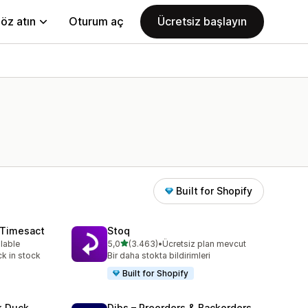
öz atın
Oturum aç
Ücretsiz başlayın
Built for Shopify
 Timesact
Stoq
5 yıldız üzerinden
ilable
5,0
(3.463)
•
Ücretsiz plan mevcut
e
toplam 3463 değerlendirme
k in stock
Bir daha stokta bildirimleri
Built for Shopify
k Duck
Dibs – Preorders & Backorders