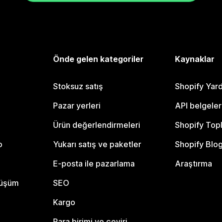
Önde gelen kategoriler
Kaynaklar
Stoksuz satış
Shopify Yar
Pazar yerleri
API belgeler
Ürün değerlendirmeleri
Shopify Top
o
Yukarı satış ve paketler
Shopify Blo
E-posta ile pazarlama
Araştırma
nüşüm
SEO
Kargo
Para birimi ve çeviri