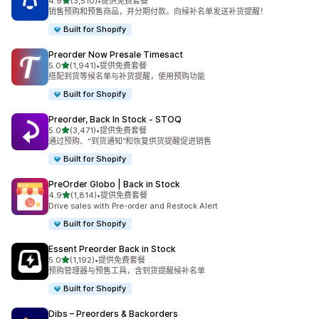
星（满分 5 星）
4.9
(3,510)
•
提供免费套餐
总共 3510 条评论
销售预购和预售商品，并分期付款。向候补名单发送补货提醒！
Built for Shopify
Preorder Now Presale Timesact
星（满分 5 星）
5.0
(1,941)
•
提供免费套餐
总共 1941 条评论
搭配到货等候名单与补货提醒，使用预购功能
Built for Shopify
Preorder, Back In Stock ‑ STOQ
星（满分 5 星）
5.0
(3,471)
•
提供免费套餐
总共 3471 条评论
通过预购、“到货通知”和恢复供货提醒促进销售
Built for Shopify
PreOrder Globo | Back in Stock
星（满分 5 星）
4.9
(1,814)
•
提供免费套餐
总共 1814 条评论
Drive sales with Pre-order and Restock Alert
Built for Shopify
Essent Preorder Back in Stock
星（满分 5 星）
5.0
(1,192)
•
提供免费套餐
总共 1192 条评论
预购管理器与预售工具，含到货提醒候补名单
Built for Shopify
Dibs – Preorders & Backorders