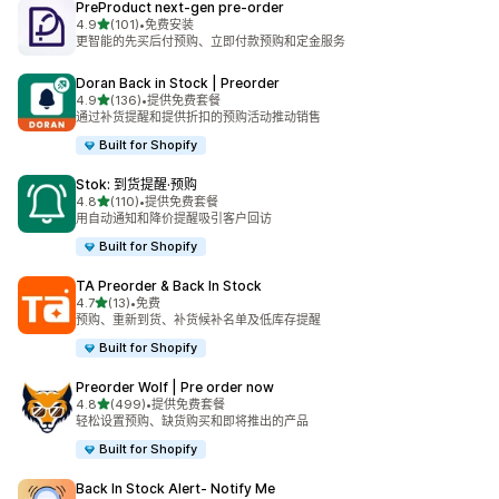
PreProduct next‑gen pre‑order
星（满分 5 星）
4.9
(101)
•
免费安装
总共 101 条评论
更智能的先买后付预购、立即付款预购和定金服务
Doran Back in Stock | Preorder
星（满分 5 星）
4.9
(136)
•
提供免费套餐
总共 136 条评论
通过补货提醒和提供折扣的预购活动推动销售
Built for Shopify
Stok: 到货提醒·预购
星（满分 5 星）
4.8
(110)
•
提供免费套餐
总共 110 条评论
用自动通知和降价提醒吸引客户回访
Built for Shopify
TA Preorder & Back In Stock
星（满分 5 星）
4.7
(13)
•
免费
总共 13 条评论
预购、重新到货、补货候补名单及低库存提醒
Built for Shopify
Preorder Wolf | Pre order now
星（满分 5 星）
4.8
(499)
•
提供免费套餐
总共 499 条评论
轻松设置预购、缺货购买和即将推出的产品
Built for Shopify
Back In Stock Alert‑ Notify Me