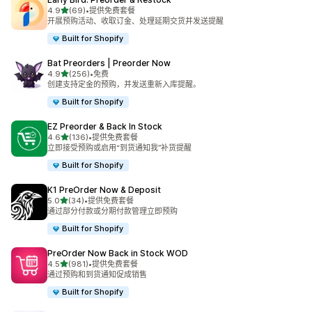
星（满分 5 星）
4.9
(69)
•
提供免费套餐
总共 69 条评论
开展预购活动、收取订金、处理延期交货并发送提醒
Built for Shopify
Bat Preorders | Preorder Now
星（满分 5 星）
4.9
(256)
•
免费
总共 256 条评论
创建支持定金的预购，并发送重新入库提醒。
Built for Shopify
EZ Preorder & Back In Stock
星（满分 5 星）
4.6
(136)
•
提供免费套餐
总共 136 条评论
立即接受预购或启用“到货通知我”补货提醒
Built for Shopify
K1 PreOrder Now & Deposit
星（满分 5 星）
5.0
(34)
•
提供免费套餐
总共 34 条评论
通过部分付款或分期付款管理立即预购
Built for Shopify
PreOrder Now Back in Stock WOD
星（满分 5 星）
4.5
(981)
•
提供免费套餐
总共 981 条评论
通过预购和到货通知促成销售
Built for Shopify