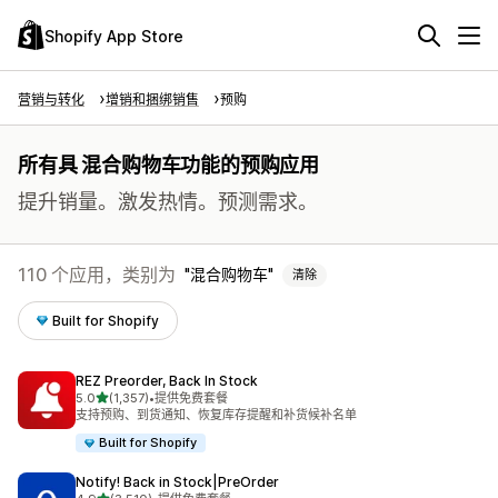
Shopify App Store
营销与转化
增销和捆绑销售
预购
所有具 混合购物车功能的预购应用
提升销量。激发热情。预测需求。
110 个应用，类别为
混合购物车
清除
Built for Shopify
REZ Preorder, Back In Stock
星（满分 5 星）
5.0
(1,357)
•
提供免费套餐
总共 1357 条评论
支持预购、到货通知、恢复库存提醒和补货候补名单
Built for Shopify
Notify! Back in Stock|PreOrder