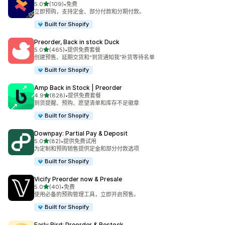
星（满分 5 星）
5.0
(109)
•
免费
总共 109 条评论
立即预购，支持定金、部分付款和分期付款。
Built for Shopify
Preorder, Back in stock Duck
星（满分 5 星）
5.0
(465)
•
提供免费套餐
总共 465 条评论
创建预售、延期交货和“到货通知我”补货等待名单
Built for Shopify
Amp Back in Stock | Preorder
星（满分 5 星）
4.9
(828)
•
提供免费套餐
总共 828 条评论
到货提醒、预购、愿望清单和库存不足徽章
Built for Shopify
Downpay: Partial Pay & Deposit
星（满分 5 星）
5.0
(82)
•
提供免费试用
总共 82 条评论
为定制和预购销售提供定金和部分付款选项
Built for Shopify
Vicify Preorder now & Presale
星（满分 5 星）
5.0
(40)
•
免费
总共 40 条评论
使用必备的预购管理工具，立即开启预售。
Built for Shopify
Early Bird: Preorder & Restock