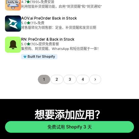
星（满分 5 星）
4.7
(199)
•
免费安装
总共 199 条评论
利用智能补货提醒功能，启用“到货提醒”和“到货通知”
AOV.ai PreOrder Back in Stock
星（满分 5 星）
5.0
(11)
•
免费
总共 11 条评论
将售罄转化为销售额：定金、补货提醒和发货日期
RN: PreOrder & Back in Stock
星（满分 5 星）
5.0
(10)
•
提供免费套餐
总共 10 条评论
集预购、到货提醒、WhatsApp 和短信提醒于一体！
Built for Shopify
1
2
3
4
想要添加应用？
免费试用 Shopify 3 天