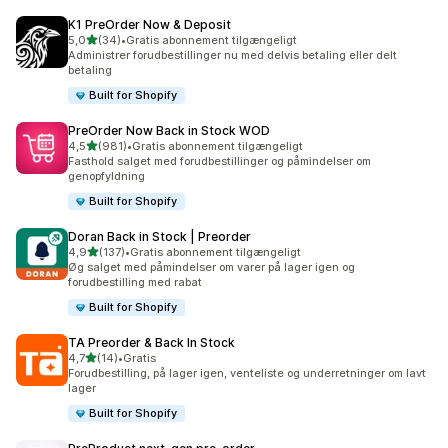
K1 PreOrder Now & Deposit
ud af 5 stjerner
5,0
(34)
•
Gratis abonnement tilgængeligt
34 anmeldelser i alt
Administrer forudbestillinger nu med delvis betaling eller delt
betaling
Built for Shopify
PreOrder Now Back in Stock WOD
ud af 5 stjerner
4,5
(981)
•
Gratis abonnement tilgængeligt
981 anmeldelser i alt
Fasthold salget med forudbestillinger og påmindelser om
genopfyldning
Built for Shopify
Doran Back in Stock | Preorder
ud af 5 stjerner
4,9
(137)
•
Gratis abonnement tilgængeligt
137 anmeldelser i alt
Øg salget med påmindelser om varer på lager igen og
forudbestilling med rabat
Built for Shopify
TA Preorder & Back In Stock
ud af 5 stjerner
4,7
(14)
•
Gratis
14 anmeldelser i alt
Forudbestilling, på lager igen, venteliste og underretninger om lavt
lager
Built for Shopify