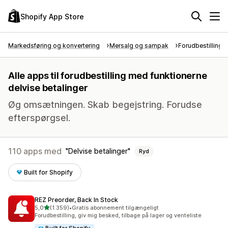
Shopify App Store
Markedsføring og konvertering
Mersalg og sampak
Forudbestillinger
Alle apps til forudbestilling med funktionerne
delvise betalinger
Øg omsætningen. Skab begejstring. Forudse
efterspørgsel.
110 apps med
Delvise betalinger
Ryd
Built for Shopify
REZ Preorder, Back In Stock
ud af 5 stjerner
5,0
(1.359)
•
Gratis abonnement tilgængeligt
1359 anmeldelser i alt
Forudbestilling, giv mig besked, tilbage på lager og venteliste