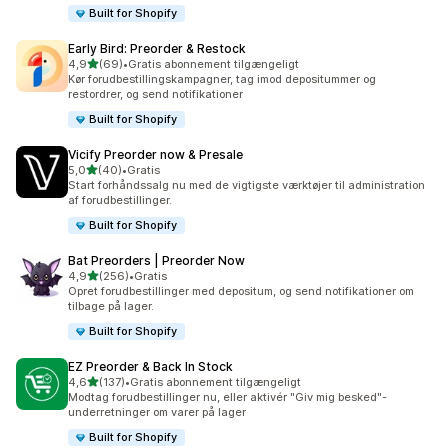
Built for Shopify
Early Bird: Preorder & Restock
ud af 5 stjerner
4,9
(69)
•
Gratis abonnement tilgængeligt
69 anmeldelser i alt
Kør forudbestillingskampagner, tag imod depositummer og
restordrer, og send notifikationer
Built for Shopify
Vicify Preorder now & Presale
ud af 5 stjerner
5,0
(40)
•
Gratis
40 anmeldelser i alt
Start forhåndssalg nu med de vigtigste værktøjer til administration
af forudbestillinger.
Built for Shopify
Bat Preorders | Preorder Now
ud af 5 stjerner
4,9
(256)
•
Gratis
256 anmeldelser i alt
Opret forudbestillinger med depositum, og send notifikationer om
tilbage på lager.
Built for Shopify
EZ Preorder & Back In Stock
ud af 5 stjerner
4,6
(137)
•
Gratis abonnement tilgængeligt
137 anmeldelser i alt
Modtag forudbestillinger nu, eller aktivér "Giv mig besked"-
underretninger om varer på lager
Built for Shopify