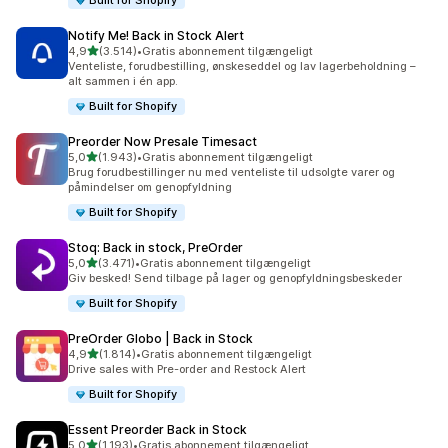
Built for Shopify
Notify Me! Back in Stock Alert
ud af 5 stjerner
4,9
(3.514)
•
Gratis abonnement tilgængeligt
3514 anmeldelser i alt
Venteliste, forudbestilling, ønskeseddel og lav lagerbeholdning –
alt sammen i én app.
Built for Shopify
Preorder Now Presale Timesact
ud af 5 stjerner
5,0
(1.943)
•
Gratis abonnement tilgængeligt
1943 anmeldelser i alt
Brug forudbestillinger nu med venteliste til udsolgte varer og
påmindelser om genopfyldning
Built for Shopify
Stoq: Back in stock, PreOrder
ud af 5 stjerner
5,0
(3.471)
•
Gratis abonnement tilgængeligt
3471 anmeldelser i alt
Giv besked! Send tilbage på lager og genopfyldningsbeskeder
Built for Shopify
PreOrder Globo | Back in Stock
ud af 5 stjerner
4,9
(1.814)
•
Gratis abonnement tilgængeligt
1814 anmeldelser i alt
Drive sales with Pre-order and Restock Alert
Built for Shopify
Essent Preorder Back in Stock
ud af 5 stjerner
5,0
(1.193)
•
Gratis abonnement tilgængeligt