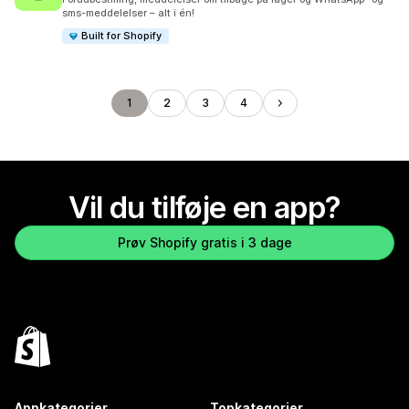
sms-meddelelser – alt i én!
Built for Shopify
1
2
3
4
Vil du tilføje en app?
Prøv Shopify gratis i 3 dage
Appkategorier
Topkategorier