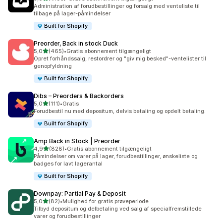
1193 anmeldelser i alt
Administration af forudbestillinger og forsalg med venteliste til
tilbage på lager-påmindelser
Built for Shopify
Preorder, Back in stock Duck
ud af 5 stjerner
5,0
(465)
•
Gratis abonnement tilgængeligt
465 anmeldelser i alt
Opret forhåndssalg, restordrer og "giv mig besked"-ventelister til
genopfyldning
Built for Shopify
Dibs – Preorders & Backorders
ud af 5 stjerner
5,0
(111)
•
Gratis
111 anmeldelser i alt
Forudbestil nu med depositum, delvis betaling og opdelt betaling.
Built for Shopify
Amp Back in Stock | Preorder
ud af 5 stjerner
4,9
(828)
•
Gratis abonnement tilgængeligt
828 anmeldelser i alt
Påmindelser om varer på lager, forudbestillinger, ønskeliste og
badges for lavt lagerantal
Built for Shopify
Downpay: Partial Pay & Deposit
ud af 5 stjerner
5,0
(82)
•
Mulighed for gratis prøveperiode
82 anmeldelser i alt
Tilbyd depositum og delbetaling ved salg af specialfremstillede
varer og forudbestillinger