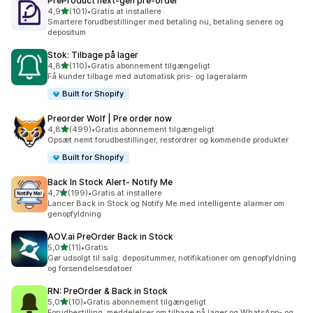
PreProduct next‑gen pre‑order
ud af 5 stjerner
4,9
(101)
•
Gratis at installere
101 anmeldelser i alt
Smartere forudbestillinger med betaling nu, betaling senere og
depositum
Stok: Tilbage på lager
ud af 5 stjerner
4,8
(110)
•
Gratis abonnement tilgængeligt
110 anmeldelser i alt
Få kunder tilbage med automatisk pris- og lageralarm
Built for Shopify
Preorder Wolf | Pre order now
ud af 5 stjerner
4,8
(499)
•
Gratis abonnement tilgængeligt
499 anmeldelser i alt
Opsæt nemt forudbestillinger, restordrer og kommende produkter
Built for Shopify
Back In Stock Alert‑ Notify Me
ud af 5 stjerner
4,7
(199)
•
Gratis at installere
199 anmeldelser i alt
Lancer Back in Stock og Notify Me med intelligente alarmer om
genopfyldning
AOV.ai PreOrder Back in Stock
ud af 5 stjerner
5,0
(11)
•
Gratis
11 anmeldelser i alt
Gør udsolgt til salg: depositummer, notifikationer om genopfyldning
og forsendelsesdatoer
RN: PreOrder & Back in Stock
ud af 5 stjerner
5,0
(10)
•
Gratis abonnement tilgængeligt
10 anmeldelser i alt
Forudbestilling, meddelelser om tilbage på lager og WhatsApp- og