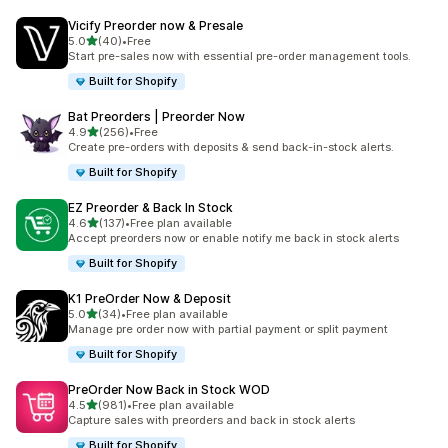
Vicify Preorder now & Presale
별 5개 중
5.0
(40)
•
Free
총 리뷰 40개
Start pre-sales now with essential pre-order management tools.
Built for Shopify
Bat Preorders | Preorder Now
별 5개 중
4.9
(256)
•
Free
총 리뷰 256개
Create pre-orders with deposits & send back-in-stock alerts.
Built for Shopify
EZ Preorder & Back In Stock
별 5개 중
4.6
(137)
•
Free plan available
총 리뷰 137개
Accept preorders now or enable notify me back in stock alerts
Built for Shopify
K1 PreOrder Now & Deposit
별 5개 중
5.0
(34)
•
Free plan available
총 리뷰 34개
Manage pre order now with partial payment or split payment
Built for Shopify
PreOrder Now Back in Stock WOD
별 5개 중
4.5
(981)
•
Free plan available
총 리뷰 981개
Capture sales with preorders and back in stock alerts
Built for Shopify