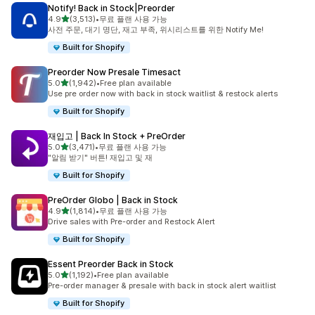
Notify! Back in Stock|Preorder
별 5개 중
4.9
(3,513)
•
무료 플랜 사용 가능
총 리뷰 3513개
사전 주문, 대기 명단, 재고 부족, 위시리스트를 위한 Notify Me!
Built for Shopify
Preorder Now Presale Timesact
별 5개 중
5.0
(1,942)
•
Free plan available
총 리뷰 1942개
Use pre order now with back in stock waitlist & restock alerts
Built for Shopify
재입고 | Back In Stock + PreOrder
별 5개 중
5.0
(3,471)
•
무료 플랜 사용 가능
총 리뷰 3471개
"알림 받기" 버튼! 재입고 및 재
Built for Shopify
PreOrder Globo | Back in Stock
별 5개 중
4.9
(1,814)
•
무료 플랜 사용 가능
총 리뷰 1814개
Drive sales with Pre-order and Restock Alert
Built for Shopify
Essent Preorder Back in Stock
별 5개 중
5.0
(1,192)
•
Free plan available
총 리뷰 1192개
Pre-order manager & presale with back in stock alert waitlist
Built for Shopify