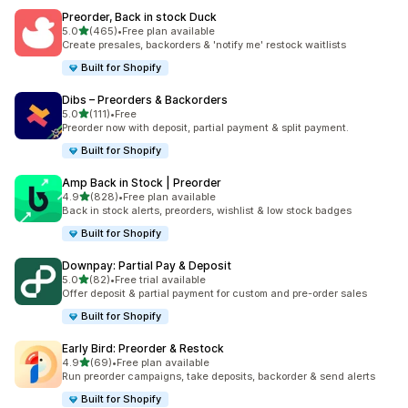
Preorder, Back in stock Duck
별 5개 중
5.0
(465)
•
Free plan available
총 리뷰 465개
Create presales, backorders & 'notify me' restock waitlists
Built for Shopify
Dibs – Preorders & Backorders
별 5개 중
5.0
(111)
•
Free
총 리뷰 111개
Preorder now with deposit, partial payment & split payment.
Built for Shopify
Amp Back in Stock | Preorder
별 5개 중
4.9
(828)
•
Free plan available
총 리뷰 828개
Back in stock alerts, preorders, wishlist & low stock badges
Built for Shopify
Downpay: Partial Pay & Deposit
별 5개 중
5.0
(82)
•
Free trial available
총 리뷰 82개
Offer deposit & partial payment for custom and pre-order sales
Built for Shopify
Early Bird: Preorder & Restock
별 5개 중
4.9
(69)
•
Free plan available
총 리뷰 69개
Run preorder campaigns, take deposits, backorder & send alerts
Built for Shopify