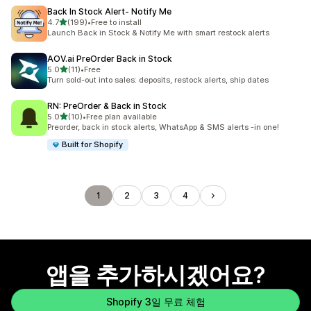
Back In Stock Alert‑ Notify Me
별 5개 중
4.7
(199)
•
Free to install
총 리뷰 199개
Launch Back in Stock & Notify Me with smart restock alerts
AOV.ai PreOrder Back in Stock
별 5개 중
5.0
(11)
•
Free
총 리뷰 11개
Turn sold-out into sales: deposits, restock alerts, ship dates
RN: PreOrder & Back in Stock
별 5개 중
5.0
(10)
•
Free plan available
총 리뷰 10개
Preorder, back in stock alerts, WhatsApp & SMS alerts -in one!
Built for Shopify
1
2
3
4
앱을 추가하시겠어요?
Shopify 3일 무료 체험