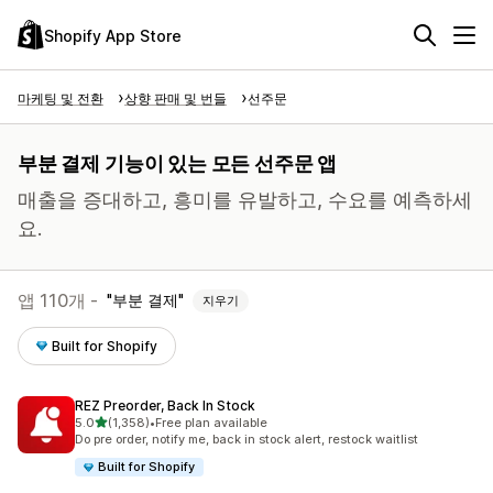
Shopify App Store
마케팅 및 전환
상향 판매 및 번들
선주문
부분 결제 기능이 있는 모든 선주문 앱
매출을 증대하고, 흥미를 유발하고, 수요를 예측하세
요.
앱 110개 -
부분 결제
지우기
Built for Shopify
REZ Preorder, Back In Stock
별 5개 중
5.0
(1,358)
•
Free plan available
총 리뷰 1358개
Do pre order, notify me, back in stock alert, restock waitlist
Built for Shopify