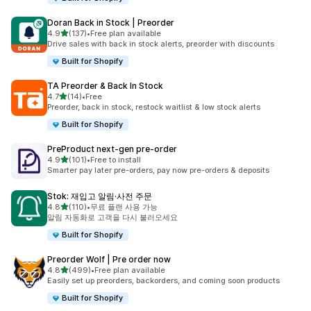
Doran Back in Stock | Preorder
별 5개 중
4.9
(137)
•
Free plan available
총 리뷰 137개
Drive sales with back in stock alerts, preorder with discounts
Built for Shopify
TA Preorder & Back In Stock
별 5개 중
4.7
(14)
•
Free
총 리뷰 14개
Preorder, back in stock, restock waitlist & low stock alerts
Built for Shopify
PreProduct next‑gen pre‑order
별 5개 중
4.9
(101)
•
Free to install
총 리뷰 101개
Smarter pay later pre-orders, pay now pre-orders & deposits
Stok: 재입고 알림·사전 주문
별 5개 중
4.8
(110)
•
무료 플랜 사용 가능
총 리뷰 110개
알림 자동화로 고객을 다시 불러오세요
Built for Shopify
Preorder Wolf | Pre order now
별 5개 중
4.8
(499)
•
Free plan available
총 리뷰 499개
Easily set up preorders, backorders, and coming soon products
Built for Shopify