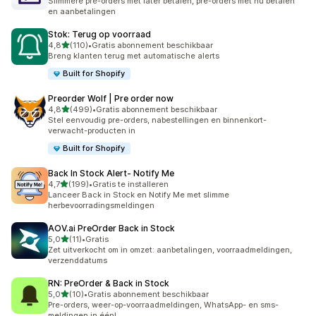
Slimmere pre-orders met later betalen, pre-orders met nu betalen
en aanbetalingen
Stok: Terug op voorraad
van 5 sterren
4,8
(110)
•
Gratis abonnement beschikbaar
110 recensies in totaal
Breng klanten terug met automatische alerts
Built for Shopify
Preorder Wolf | Pre order now
van 5 sterren
4,8
(499)
•
Gratis abonnement beschikbaar
499 recensies in totaal
Stel eenvoudig pre-orders, nabestellingen en binnenkort-
verwacht-producten in
Built for Shopify
Back In Stock Alert‑ Notify Me
van 5 sterren
4,7
(199)
•
Gratis te installeren
199 recensies in totaal
Lanceer Back in Stock en Notify Me met slimme
herbevoorradingsmeldingen
AOV.ai PreOrder Back in Stock
van 5 sterren
5,0
(11)
•
Gratis
11 recensies in totaal
Zet uitverkocht om in omzet: aanbetalingen, voorraadmeldingen,
verzenddatums
RN: PreOrder & Back in Stock
van 5 sterren
5,0
(10)
•
Gratis abonnement beschikbaar
10 recensies in totaal
Pre-orders, weer-op-voorraadmeldingen, WhatsApp- en sms-
meldingen in één!