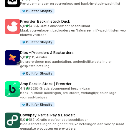
1192 recensies in totaal
Pre-ordermanager en voorverkoop met back-in-stock-wachtlijst
Built for Shopify
Preorder, Back in stock Duck
van 5 sterren
5,0
(465)
•
Gratis abonnement beschikbaar
465 recensies in totaal
Maak voorverkopen, backorders en 'Informeer mij'-wachtlijsten voor
nieuwe voorraad
Built for Shopify
Dibs – Preorders & Backorders
van 5 sterren
5,0
(111)
•
Gratis
111 recensies in totaal
Nu pre-orderen met aanbetaling, gedeeltelijke betaling en
gesplitste betaling.
Built for Shopify
Amp Back in Stock | Preorder
van 5 sterren
4,9
(828)
•
Gratis abonnement beschikbaar
828 recensies in totaal
Back-in-stock-meldingen, pre-orders, verlanglijstjes en lage-
voorraad-badges
Built for Shopify
Downpay: Partial Pay & Deposit
van 5 sterren
5,0
(82)
•
Gratis proefperiode beschikbaar
82 recensies in totaal
Bied aanbetalingen en gedeeltelijke betalingen aan voor op maat
gemaakte producten en pre-orders