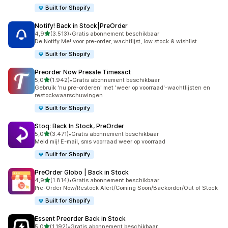
Built for Shopify
Notify! Back in Stock|PreOrder
van 5 sterren
4,9
(3.513)
•
Gratis abonnement beschikbaar
3513 recensies in totaal
De Notify Me! voor pre-order, wachtlijst, low stock & wishlist
Built for Shopify
Preorder Now Presale Timesact
van 5 sterren
5,0
(1.942)
•
Gratis abonnement beschikbaar
1942 recensies in totaal
Gebruik 'nu pre-orderen' met 'weer op voorraad'-wachtlijsten en
restockwaarschuwingen
Built for Shopify
Stoq: Back In Stock, PreOrder
van 5 sterren
5,0
(3.471)
•
Gratis abonnement beschikbaar
3471 recensies in totaal
Meld mij! E-mail, sms voorraad weer op voorraad
Built for Shopify
PreOrder Globo | Back in Stock
van 5 sterren
4,9
(1.814)
•
Gratis abonnement beschikbaar
1814 recensies in totaal
Pre-Order Now/Restock Alert/Coming Soon/Backorder/Out of Stock
Built for Shopify
Essent Preorder Back in Stock
van 5 sterren
5,0
(1.192)
•
Gratis abonnement beschikbaar