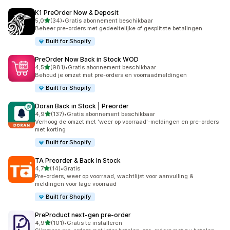
K1 PreOrder Now & Deposit
van 5 sterren
5,0
(34)
•
Gratis abonnement beschikbaar
34 recensies in totaal
Beheer pre-orders met gedeeltelijke of gesplitste betalingen
Built for Shopify
PreOrder Now Back in Stock WOD
van 5 sterren
4,5
(981)
•
Gratis abonnement beschikbaar
981 recensies in totaal
Behoud je omzet met pre-orders en voorraadmeldingen
Built for Shopify
Doran Back in Stock | Preorder
van 5 sterren
4,9
(137)
•
Gratis abonnement beschikbaar
137 recensies in totaal
Verhoog de omzet met 'weer op voorraad'-meldingen en pre-orders
met korting
Built for Shopify
TA Preorder & Back In Stock
van 5 sterren
4,7
(14)
•
Gratis
14 recensies in totaal
Pre-orders, weer op voorraad, wachtlijst voor aanvulling &
meldingen voor lage voorraad
Built for Shopify
PreProduct next‑gen pre‑order
van 5 sterren
4,9
(101)
•
Gratis te installeren
101 recensies in totaal