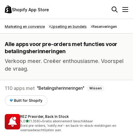
Shopify App Store
Marketing en conversie
Upselling en bundels
Reserveringen
Alle apps voor pre-orders met functies voor
betalingsherinneringen
Verkoop meer. Creëer enthousiasme. Voorspel
de vraag.
110 apps met
Betalingsherinneringen
Wissen
Built for Shopify
REZ Preorder, Back In Stock
van 5 sterren
5,0
(1.358)
•
Gratis abonnement beschikbaar
1358 recensies in totaal
Bied pre-orders, 'notify me'- en back-in-stock-meldingen en
voorraadwachtlijsten aan