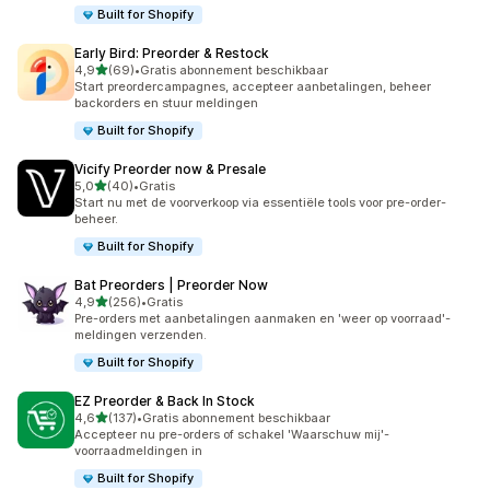
Built for Shopify
Early Bird: Preorder & Restock
van 5 sterren
4,9
(69)
•
Gratis abonnement beschikbaar
69 recensies in totaal
Start preordercampagnes, accepteer aanbetalingen, beheer
backorders en stuur meldingen
Built for Shopify
Vicify Preorder now & Presale
van 5 sterren
5,0
(40)
•
Gratis
40 recensies in totaal
Start nu met de voorverkoop via essentiële tools voor pre-order-
beheer.
Built for Shopify
Bat Preorders | Preorder Now
van 5 sterren
4,9
(256)
•
Gratis
256 recensies in totaal
Pre-orders met aanbetalingen aanmaken en 'weer op voorraad'-
meldingen verzenden.
Built for Shopify
EZ Preorder & Back In Stock
van 5 sterren
4,6
(137)
•
Gratis abonnement beschikbaar
137 recensies in totaal
Accepteer nu pre-orders of schakel 'Waarschuw mij'-
voorraadmeldingen in
Built for Shopify